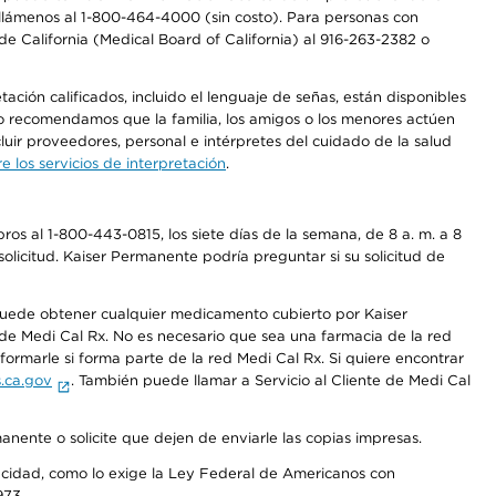
a, llámenos al 1-800-464-4000 (sin costo). Para personas con
e California (Medical Board of California) al 916-263-2382 o
ción calificados, incluido el lenguaje de señas, están disponibles
 No recomendamos que la familia, los amigos o los menores actúen
luir proveedores, personal e intérpretes del cuidado de la salud
 los servicios de interpretación
.
os al 1-800-443-0815, los siete días de la semana, de 8 a. m. a 8
olicitud. Kaiser Permanente podría preguntar si su solicitud de
 puede obtener cualquier medicamento cubierto por Kaiser
e Medi Cal Rx. No es necesario que sea una farmacia de la red
rmarle si forma parte de la red Medi Cal Rx. Si quiere encontrar
.ca.gov
. También puede llamar a Servicio al Cliente de Medi Cal
anente o solicite que dejen de enviarle las copias impresas.
apacidad, como lo exige la Ley Federal de Americanos con
973.