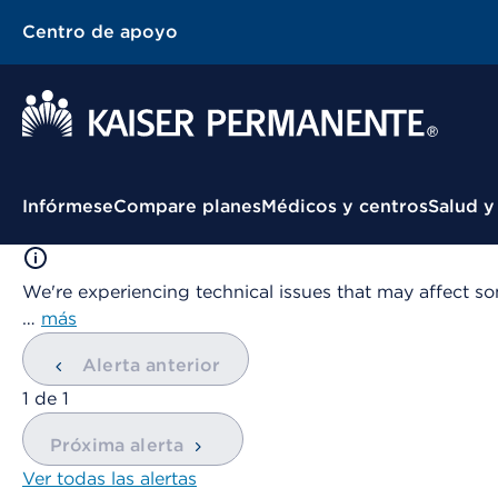
Centro de apoyo
Menú contextual
Infórmese
Compare planes
Médicos y centros
Salud y
We're experiencing technical issues that may affect so
…
más
Alerta anterior
mostrando
1
de
1
Próxima alerta
Ver todas las alertas