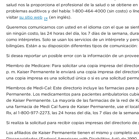
salud nos la proporciona el profesional de la salud o se obtiene e
problemas auditivos y del habla: 1-800-464-4000 (sin costo) o lín
visitar
su sitio web
(en inglés).
Queremos comunicarnos con usted en el idioma con el que se sienta 
sin ningún costo, las 24 horas del día, los 7 días de la semana, d
como intérpretes. Solo se usan los servicios de un intérprete y per
bilingües. Están a su disposición diferentes tipos de comunicación:
Si desea reportar un posible error con la información de un prove
Miembro de Medicare: Para solicitar una copia impresa del director
p. m. Kaiser Permanente le enviará una copia impresa del directori
una copia impresa es una solicitud única o si es una solicitud perm
Miembros de Medi-Cal: Este directorio incluye las farmacias para
Permanente. Los medicamentos para pacientes ambulatorios cubier
de Kaiser Permanente. La mayoría de las farmacias de la red de Ka
una farmacia de Medi Cal fuera de Kaiser Permanente, use el local
Rx, al 1-800-977-2273, las 24 horas del día, los 7 días de la sema
Si realiza la solicitud para recibir copias impresas del directori
Los afiliados de Kaiser Permanente tienen el mismo y completo acce
Discapacidades (Federal Americans with Disabilities Act) de 1990, 