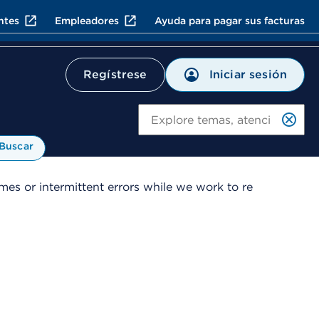
ntes
Empleadores
Ayuda para pagar sus facturas
Iniciar sesión
Regístrese
Bu
Buscar
es or intermittent errors while we work to re