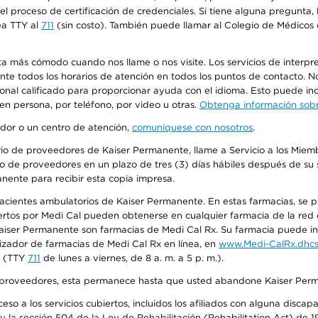
n el proceso de certificación de credenciales. Si tiene alguna pregunt
ea TTY al
711
(sin costo). También puede llamar al Colegio de Médicos d
más cómodo cuando nos llame o nos visite. Los servicios de interpreta
urante todos los horarios de atención en todos los puntos de contacto.
sonal calificado para proporcionar ayuda con el idioma. Esto puede inc
 en persona, por teléfono, por video u otras.
Obtenga información sobre
edor o un centro de atención,
comuníquese con nosotros
.
io de proveedores de Kaiser Permanente, llame a Servicio a los Miembr
o de proveedores en un plazo de tres (3) días hábiles después de su s
anente para recibir esta copia impresa.
 pacientes ambulatorios de Kaiser Permanente. En estas farmacias, se
tos por Medi Cal pueden obtenerse en cualquier farmacia de la red d
iser Permanente son farmacias de Medi Cal Rx. Su farmacia puede info
izador de farmacias de Medi Cal Rx en línea, en
www.Medi-CalRx.dhcs
na (TTY
711
de lunes a viernes, de 8 a. m. a 5 p. m.).
o de proveedores, esta permanece hasta que usted abandone Kaiser Perm
so a los servicios cubiertos, incluidos los afiliados con alguna disc
y la sección 504 de la Ley de Rehabilitación (Rehabilitation Act) de 1