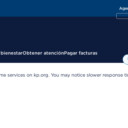
Age
 bienestar
Obtener atención
Pagar facturas
me services on kp.org. You may notice slower response tim