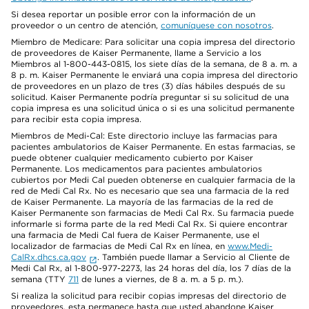
Si desea reportar un posible error con la información de un
proveedor o un centro de atención,
comuníquese con nosotros
.
Miembro de Medicare: Para solicitar una copia impresa del directorio
de proveedores de Kaiser Permanente, llame a Servicio a los
Miembros al 1-800-443-0815, los siete días de la semana, de 8 a. m. a
8 p. m. Kaiser Permanente le enviará una copia impresa del directorio
de proveedores en un plazo de tres (3) días hábiles después de su
solicitud. Kaiser Permanente podría preguntar si su solicitud de una
copia impresa es una solicitud única o si es una solicitud permanente
para recibir esta copia impresa.
Miembros de Medi-Cal: Este directorio incluye las farmacias para
pacientes ambulatorios de Kaiser Permanente. En estas farmacias, se
puede obtener cualquier medicamento cubierto por Kaiser
Permanente. Los medicamentos para pacientes ambulatorios
cubiertos por Medi Cal pueden obtenerse en cualquier farmacia de la
red de Medi Cal Rx. No es necesario que sea una farmacia de la red
de Kaiser Permanente. La mayoría de las farmacias de la red de
Kaiser Permanente son farmacias de Medi Cal Rx. Su farmacia puede
informarle si forma parte de la red Medi Cal Rx. Si quiere encontrar
una farmacia de Medi Cal fuera de Kaiser Permanente, use el
localizador de farmacias de Medi Cal Rx en línea, en
www.Medi-
CalRx.dhcs.ca.gov
. También puede llamar a Servicio al Cliente de
Medi Cal Rx, al 1-800-977-2273, las 24 horas del día, los 7 días de la
semana (TTY
711
de lunes a viernes, de 8 a. m. a 5 p. m.).
Si realiza la solicitud para recibir copias impresas del directorio de
proveedores, esta permanece hasta que usted abandone Kaiser