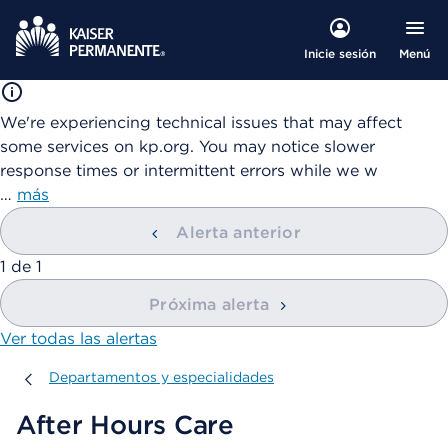
Menú
Inicie sesión
We're experiencing technical issues that may affect
some services on kp.org. You may notice slower
response times or intermittent errors while we w
…
más
Alerta anterior
mostrando
1
de
1
Próxima alerta
Ver todas las alertas
Departamentos y especialidades
Departamentos y especialidades
After Hours Care