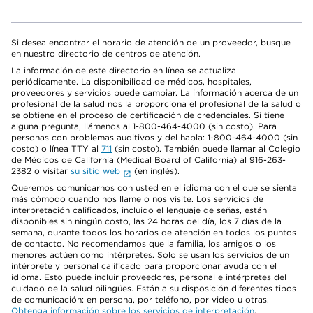
Si desea encontrar el horario de atención de un proveedor, busque
en nuestro directorio de centros de atención.
La información de este directorio en línea se actualiza
periódicamente. La disponibilidad de médicos, hospitales,
proveedores y servicios puede cambiar. La información acerca de un
profesional de la salud nos la proporciona el profesional de la salud o
se obtiene en el proceso de certificación de credenciales. Si tiene
alguna pregunta, llámenos al 1-800-464-4000 (sin costo). Para
personas con problemas auditivos y del habla: 1-800-464-4000 (sin
costo) o línea TTY al
711
(sin costo). También puede llamar al Colegio
de Médicos de California (Medical Board of California) al 916-263-
2382 o visitar
su sitio web
(en inglés).
Queremos comunicarnos con usted en el idioma con el que se sienta
más cómodo cuando nos llame o nos visite. Los servicios de
interpretación calificados, incluido el lenguaje de señas, están
disponibles sin ningún costo, las 24 horas del día, los 7 días de la
semana, durante todos los horarios de atención en todos los puntos
de contacto. No recomendamos que la familia, los amigos o los
menores actúen como intérpretes. Solo se usan los servicios de un
intérprete y personal calificado para proporcionar ayuda con el
idioma. Esto puede incluir proveedores, personal e intérpretes del
cuidado de la salud bilingües. Están a su disposición diferentes tipos
de comunicación: en persona, por teléfono, por video u otras.
Obtenga información sobre los servicios de interpretación
.