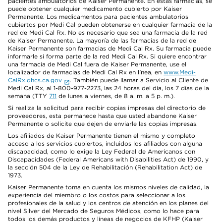
pacientes ambulatorios de Kaiser Permanente. En estas farmacias, se
puede obtener cualquier medicamento cubierto por Kaiser
Permanente. Los medicamentos para pacientes ambulatorios
cubiertos por Medi Cal pueden obtenerse en cualquier farmacia de la
red de Medi Cal Rx. No es necesario que sea una farmacia de la red
de Kaiser Permanente. La mayoría de las farmacias de la red de
Kaiser Permanente son farmacias de Medi Cal Rx. Su farmacia puede
informarle si forma parte de la red Medi Cal Rx. Si quiere encontrar
una farmacia de Medi Cal fuera de Kaiser Permanente, use el
localizador de farmacias de Medi Cal Rx en línea, en
www.Medi-
CalRx.dhcs.ca.gov
. También puede llamar a Servicio al Cliente de
Medi Cal Rx, al 1-800-977-2273, las 24 horas del día, los 7 días de la
semana (TTY
711
de lunes a viernes, de 8 a. m. a 5 p. m.).
Si realiza la solicitud para recibir copias impresas del directorio de
proveedores, esta permanece hasta que usted abandone Kaiser
Permanente o solicite que dejen de enviarle las copias impresas.
Los afiliados de Kaiser Permanente tienen el mismo y completo
acceso a los servicios cubiertos, incluidos los afiliados con alguna
discapacidad, como lo exige la Ley Federal de Americanos con
Discapacidades (Federal Americans with Disabilities Act) de 1990, y
la sección 504 de la Ley de Rehabilitación (Rehabilitation Act) de
1973.
Kaiser Permanente toma en cuenta los mismos niveles de calidad, la
experiencia del miembro o los costos para seleccionar a los
profesionales de la salud y los centros de atención en los planes del
nivel Silver del Mercado de Seguros Médicos, como lo hace para
todos los demás productos y líneas de negocios de KFHP (Kaiser