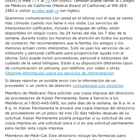
costo) o línea TTY al
711
(sin costo). También puede llamar al Colegio
de Médicos de California (Medical Board of California) al 916-263-
2382 o visitar
su sitio web
(en inglés).
Queremos comunicarnos con usted en el idioma con el que se sienta
más cómodo cuando nos llame o nos visite. Los servicios de
interpretación calificados, incluido el lenguaje de señas, están
disponibles sin ningún costo, las 24 horas del día, los 7 días de la
semana, durante todos los horarios de atención en todos los puntos
de contacto. No recomendamos que la familia, los amigos o los
menores actúen como intérpretes. Solo se usan los servicios de un
intérprete y personal calificado para proporcionar ayuda con el
idioma. Esto puede incluir proveedores, personal e intérpretes del
cuidado de la salud bilingües. Están a su disposición diferentes tipos
de comunicación: en persona, por teléfono, por video u otras.
Obtenga información sobre los servicios de interpretación
.
Si desea reportar un posible error con la información de un
proveedor o un centro de atención,
comuníquese con nosotros
.
Miembro de Medicare: Para solicitar una copia impresa del directorio
de proveedores de Kaiser Permanente, llame a Servicio a los
Miembros al 1-800-443-0815, los siete días de la semana, de 8 a. m. a
8 p. m. Kaiser Permanente le enviará una copia impresa del directorio
de proveedores en un plazo de tres (3) días hábiles después de su
solicitud. Kaiser Permanente podría preguntar si su solicitud de una
copia impresa es una solicitud única o si es una solicitud permanente
para recibir esta copia impresa.
Miembros de Medi-Cal: Este directorio incluye las farmacias para