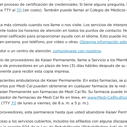
n el proceso de certificación de credenciales. Si tiene alguna pregunt
ea TTY al
711
(sin costo). También puede llamar al Colegio de Médicos d
más cómodo cuando nos llame o nos visite. Los servicios de interpreta
urante todos los horarios de atención en todos los puntos de contacto.
sonal calificado para proporcionar ayuda con el idioma. Esto puede inc
 en persona, por teléfono, por video u otras.
Obtenga información sobre
edor o un centro de atención,
comuníquese con nosotros
.
io de proveedores de Kaiser Permanente, llame a Servicio a los Miembr
o de proveedores en un plazo de tres (3) días hábiles después de su s
anente para recibir esta copia impresa.
 pacientes ambulatorios de Kaiser Permanente. En estas farmacias, se
tos por Medi Cal pueden obtenerse en cualquier farmacia de la red d
iser Permanente son farmacias de Medi Cal Rx. Su farmacia puede info
izador de farmacias de Medi Cal Rx en línea, en
www.Medi-CalRx.dhcs
na (TTY
711
de lunes a viernes, de 8 a. m. a 5 p. m.).
o de proveedores, esta permanece hasta que usted abandone Kaiser Perm
so a los servicios cubiertos, incluidos los afiliados con alguna disc
y la sección 504 de la Ley de Rehabilitación (Rehabilitation Act) de 1