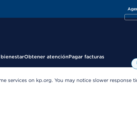
Age
 bienestar
Obtener atención
Pagar facturas
me services on kp.org. You may notice slower response tim