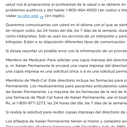
salud nos la proporciona el profesional de la salud o se obtiene e
problemas auditivos y del habla: 1-800-464-4000 (sin costo) o lín
visitar
su sitio web
(en inglés).
Queremos comunicarnos con usted en el idioma con el que se sienta 
sin ningún costo, las 24 horas del día, los 7 días de la semana, d
como intérpretes. Solo se usan los servicios de un intérprete y per
bilingües. Están a su disposición diferentes tipos de comunicación:
Si desea reportar un posible error con la información de un prove
Miembro de Medicare: Para solicitar una copia impresa del director
p. m. Kaiser Permanente le enviará una copia impresa del directori
una copia impresa es una solicitud única o si es una solicitud perm
Miembros de Medi-Cal: Este directorio incluye las farmacias para
Permanente. Los medicamentos para pacientes ambulatorios cubier
de Kaiser Permanente. La mayoría de las farmacias de la red de Ka
una farmacia de Medi Cal fuera de Kaiser Permanente, use el local
Rx, al 1-800-977-2273, las 24 horas del día, los 7 días de la sema
Si realiza la solicitud para recibir copias impresas del directori
Los afiliados de Kaiser Permanente tienen el mismo y completo acce
Discapacidades (Federal Americans with Disabilities Act) de 1990, 