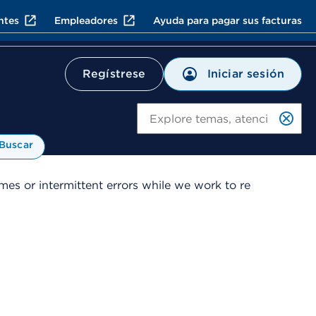
ntes
Empleadores
Ayuda para pagar sus facturas
Iniciar sesión
Regístrese
Bu
Buscar
es or intermittent errors while we work to re