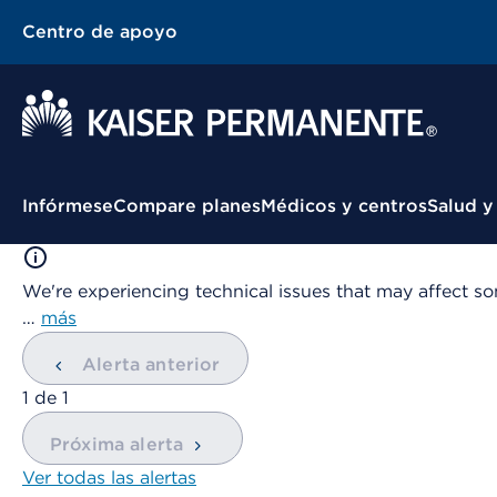
Centro de apoyo
Menú contextual
Infórmese
Compare planes
Médicos y centros
Salud y
We're experiencing technical issues that may affect so
…
más
Alerta anterior
mostrando
1
de
1
Próxima alerta
Ver todas las alertas