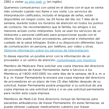
2382 o visitar
su sitio web
(en inglés).
Queremos comunicarnos con usted en el idioma con el que se sienta
más cómodo cuando nos llame o nos visite. Los servicios de
interpretación calificados, incluido el lenguaje de señas, están
disponibles sin ningún costo, las 24 horas del día, los 7 días de la
semana, durante todos los horarios de atención en todos los puntos
de contacto. No recomendamos que la familia, los amigos o los
menores actúen como intérpretes. Solo se usan los servicios de un
intérprete y personal calificado para proporcionar ayuda con el
idioma. Esto puede incluir proveedores, personal e intérpretes del
cuidado de la salud bilingües. Están a su disposición diferentes tipos
de comunicación: en persona, por teléfono, por video u otras.
Obtenga información sobre los servicios de interpretación
.
Si desea reportar un posible error con la información de un
proveedor o un centro de atención,
comuníquese con nosotros
.
Miembro de Medicare: Para solicitar una copia impresa del directorio
de proveedores de Kaiser Permanente, llame a Servicio a los
Miembros al 1-800-443-0815, los siete días de la semana, de 8 a. m. a
8 p. m. Kaiser Permanente le enviará una copia impresa del directorio
de proveedores en un plazo de tres (3) días hábiles después de su
solicitud. Kaiser Permanente podría preguntar si su solicitud de una
copia impresa es una solicitud única o si es una solicitud permanente
para recibir esta copia impresa.
Miembros de Medi-Cal: Este directorio incluye las farmacias para
pacientes ambulatorios de Kaiser Permanente. En estas farmacias, se
puede obtener cualquier medicamento cubierto por Kaiser