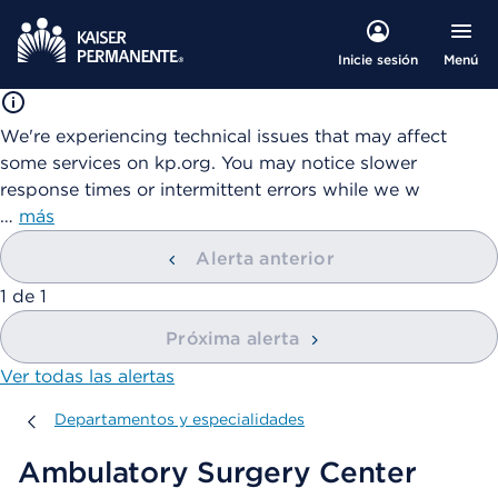
Menú
Inicie sesión
We're experiencing technical issues that may affect
some services on kp.org. You may notice slower
response times or intermittent errors while we w
…
más
Alerta anterior
mostrando
1
de
1
Próxima alerta
Ver todas las alertas
Departamentos y especialidades
Departamentos y especialidades
Ambulatory Surgery Center