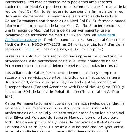
Permanente. Los medicamentos para pacientes ambulatorios
cubiertos por Medi Cal pueden obtenerse en cualquier farmacia de la
red de Medi Cal Rx. No es necesario que sea una farmacia de la red
de Kaiser Permanente. La mayoría de las farmacias de la red de
Kaiser Permanente son farmacias de Medi Cal Rx. Su farmacia puede
informarle si forma parte de la red Medi Cal Rx. Si quiere encontrar
una farmacia de Medi Cal fuera de Kaiser Permanente, use el
localizador de farmacias de Medi Cal Rx en línea, en
www.Medi-
CalRx.dhcs.ca.gov
. También puede llamar a Servicio al Cliente de
Medi Cal Rx, al 1-800-977-2273, las 24 horas del día, los 7 días de la
semana (TTY
711
de lunes a viernes, de 8 a. m. a 5 p. m.).
Si realiza la solicitud para recibir copias impresas del directorio de
proveedores, esta permanece hasta que usted abandone Kaiser
Permanente o solicite que dejen de enviarle las copias impresas.
Los afiliados de Kaiser Permanente tienen el mismo y completo
acceso a los servicios cubiertos, incluidos los afiliados con alguna
discapacidad, como lo exige la Ley Federal de Americanos con
Discapacidades (Federal Americans with Disabilities Act) de 1990, y
la sección 504 de la Ley de Rehabilitación (Rehabilitation Act) de
1973.
Kaiser Permanente toma en cuenta los mismos niveles de calidad, la
experiencia del miembro o los costos para seleccionar a los
profesionales de la salud y los centros de atención en los planes del
nivel Silver del Mercado de Seguros Médicos, como lo hace para
todos los demás productos y líneas de negocios de KFHP (Kaiser
Foundation Health Plan). Es posible que las medidas incluyan, entre
otras, el rendimiento de Healthcare Effectiveness Data and