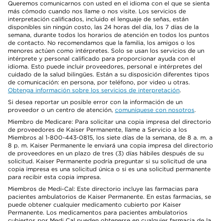
Queremos comunicarnos con usted en el idioma con el que se sienta
más cómodo cuando nos llame o nos visite. Los servicios de
interpretación calificados, incluido el lenguaje de señas, están
disponibles sin ningún costo, las 24 horas del día, los 7 días de la
semana, durante todos los horarios de atención en todos los puntos
de contacto. No recomendamos que la familia, los amigos o los
menores actúen como intérpretes. Solo se usan los servicios de un
intérprete y personal calificado para proporcionar ayuda con el
idioma. Esto puede incluir proveedores, personal e intérpretes del
cuidado de la salud bilingües. Están a su disposición diferentes tipos
de comunicación: en persona, por teléfono, por video u otras.
Obtenga información sobre los servicios de interpretación
.
Si desea reportar un posible error con la información de un
proveedor o un centro de atención,
comuníquese con nosotros
.
Miembro de Medicare: Para solicitar una copia impresa del directorio
de proveedores de Kaiser Permanente, llame a Servicio a los
Miembros al 1-800-443-0815, los siete días de la semana, de 8 a. m. a
8 p. m. Kaiser Permanente le enviará una copia impresa del directorio
de proveedores en un plazo de tres (3) días hábiles después de su
solicitud. Kaiser Permanente podría preguntar si su solicitud de una
copia impresa es una solicitud única o si es una solicitud permanente
para recibir esta copia impresa.
Miembros de Medi-Cal: Este directorio incluye las farmacias para
pacientes ambulatorios de Kaiser Permanente. En estas farmacias, se
puede obtener cualquier medicamento cubierto por Kaiser
Permanente. Los medicamentos para pacientes ambulatorios
cubiertos por Medi Cal pueden obtenerse en cualquier farmacia de la