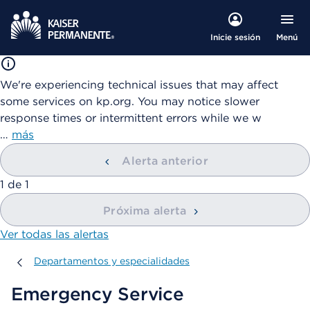
Menú
Inicie sesión
We're experiencing technical issues that may affect
some services on kp.org. You may notice slower
response times or intermittent errors while we w
…
más
Alerta anterior
mostrando
1
de
1
Próxima alerta
Ver todas las alertas
Departamentos y especialidades
Departamentos y especialidades
Emergency Service