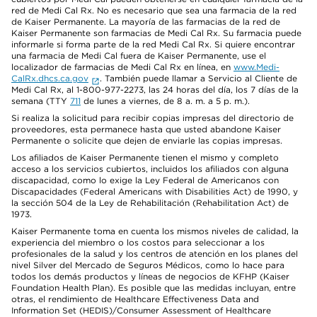
red de Medi Cal Rx. No es necesario que sea una farmacia de la red
de Kaiser Permanente. La mayoría de las farmacias de la red de
Kaiser Permanente son farmacias de Medi Cal Rx. Su farmacia puede
informarle si forma parte de la red Medi Cal Rx. Si quiere encontrar
una farmacia de Medi Cal fuera de Kaiser Permanente, use el
localizador de farmacias de Medi Cal Rx en línea, en
www.Medi-
CalRx.dhcs.ca.gov
. También puede llamar a Servicio al Cliente de
Medi Cal Rx, al 1-800-977-2273, las 24 horas del día, los 7 días de la
semana (TTY
711
de lunes a viernes, de 8 a. m. a 5 p. m.).
Si realiza la solicitud para recibir copias impresas del directorio de
proveedores, esta permanece hasta que usted abandone Kaiser
Permanente o solicite que dejen de enviarle las copias impresas.
Los afiliados de Kaiser Permanente tienen el mismo y completo
acceso a los servicios cubiertos, incluidos los afiliados con alguna
discapacidad, como lo exige la Ley Federal de Americanos con
Discapacidades (Federal Americans with Disabilities Act) de 1990, y
la sección 504 de la Ley de Rehabilitación (Rehabilitation Act) de
1973.
Kaiser Permanente toma en cuenta los mismos niveles de calidad, la
experiencia del miembro o los costos para seleccionar a los
profesionales de la salud y los centros de atención en los planes del
nivel Silver del Mercado de Seguros Médicos, como lo hace para
todos los demás productos y líneas de negocios de KFHP (Kaiser
Foundation Health Plan). Es posible que las medidas incluyan, entre
otras, el rendimiento de Healthcare Effectiveness Data and
Information Set (HEDIS)/Consumer Assessment of Healthcare