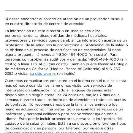
Si desea encontrar el horario de atención de un proveedor, busque
en nuestro directorio de centros de atención.
La información de este directorio en línea se actualiza
periódicamente. La disponibilidad de médicos, hospitales,
proveedores y servicios puede cambiar. La información acerca de un
profesional de la salud nos la proporciona el profesional de la salud o
se obtiene en el proceso de certificación de credenciales. Si tiene
alguna pregunta, llámenos al 1-800-464-4000 (sin costo). Para
personas con problemas auditivos y del habla: 1-800-464-4000 (sin
costo) o línea TTY al
711
(sin costo). También puede llamar al Colegio
de Médicos de California (Medical Board of California) al 916-263-
2382 o visitar
su sitio web
(en inglés).
Queremos comunicarnos con usted en el idioma con el que se sienta
más cómodo cuando nos llame o nos visite. Los servicios de
interpretación calificados, incluido el lenguaje de señas, están
disponibles sin ningún costo, las 24 horas del día, los 7 días de la
semana, durante todos los horarios de atención en todos los puntos
de contacto. No recomendamos que la familia, los amigos o los
menores actúen como intérpretes. Solo se usan los servicios de un
intérprete y personal calificado para proporcionar ayuda con el
idioma. Esto puede incluir proveedores, personal e intérpretes del
cuidado de la salud bilingües. Están a su disposición diferentes tipos
de comunicación: en persona, por teléfono, por video u otras.
Obtenga información sobre los servicios de interpretación
.