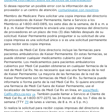
Si desea reportar un posible error con la información de un
proveedor o un centro de atención,
comuníquese con nosotros
.
Miembro de Medicare: Para solicitar una copia impresa del directorio
de proveedores de Kaiser Permanente, llame a Servicio a los
Miembros al 1-800-443-0815, los siete días de la semana, de 8 a. m. a
8 p. m. Kaiser Permanente le enviará una copia impresa del directorio
de proveedores en un plazo de tres (3) días hábiles después de su
solicitud. Kaiser Permanente podría preguntar si su solicitud de una
copia impresa es una solicitud única o si es una solicitud permanente
para recibir esta copia impresa.
Miembros de Medi-Cal: Este directorio incluye las farmacias para
pacientes ambulatorios de Kaiser Permanente. En estas farmacias, se
puede obtener cualquier medicamento cubierto por Kaiser
Permanente. Los medicamentos para pacientes ambulatorios
cubiertos por Medi Cal pueden obtenerse en cualquier farmacia de la
red de Medi Cal Rx. No es necesario que sea una farmacia de la red
de Kaiser Permanente. La mayoría de las farmacias de la red de
Kaiser Permanente son farmacias de Medi Cal Rx. Su farmacia puede
informarle si forma parte de la red Medi Cal Rx. Si quiere encontrar
una farmacia de Medi Cal fuera de Kaiser Permanente, use el
localizador de farmacias de Medi Cal Rx en línea, en
www.Medi-
CalRx.dhcs.ca.gov
. También puede llamar a Servicio al Cliente de
Medi Cal Rx, al 1-800-977-2273, las 24 horas del día, los 7 días de la
semana (TTY
711
de lunes a viernes, de 8 a. m. a 5 p. m.).
Si realiza la solicitud para recibir copias impresas del directorio de
proveedores, esta permanece hasta que usted abandone Kaiser