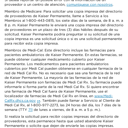
proveedor o un centro de atención,
comuníquese con nosotros
.
Miembro de Medicare: Para solicitar una copia impresa del directorio
de proveedores de Kaiser Permanente, llame a Servicio a los
Miembros al 1-800-443-0815, los siete días de la semana, de 8 a. m. a
8 p. m. Kaiser Permanente le enviará una copia impresa del directorio
de proveedores en un plazo de tres (3) días hábiles después de su
solicitud. Kaiser Permanente podría preguntar si su solicitud de una
copia impresa es una solicitud única o si es una solicitud permanente
para recibir esta copia impresa.
Miembros de Medi-Cal: Este directorio incluye las farmacias para
pacientes ambulatorios de Kaiser Permanente. En estas farmacias, se
puede obtener cualquier medicamento cubierto por Kaiser
Permanente. Los medicamentos para pacientes ambulatorios
cubiertos por Medi Cal pueden obtenerse en cualquier farmacia de la
red de Medi Cal Rx. No es necesario que sea una farmacia de la red
de Kaiser Permanente. La mayoría de las farmacias de la red de
Kaiser Permanente son farmacias de Medi Cal Rx. Su farmacia puede
informarle si forma parte de la red Medi Cal Rx. Si quiere encontrar
una farmacia de Medi Cal fuera de Kaiser Permanente, use el
localizador de farmacias de Medi Cal Rx en línea, en
www.Medi-
CalRx.dhcs.ca.gov
. También puede llamar a Servicio al Cliente de
Medi Cal Rx, al 1-800-977-2273, las 24 horas del día, los 7 días de la
semana (TTY
711
de lunes a viernes, de 8 a. m. a 5 p. m.).
Si realiza la solicitud para recibir copias impresas del directorio de
proveedores, esta permanece hasta que usted abandone Kaiser
Permanente o solicite que dejen de enviarle las copias impresas.