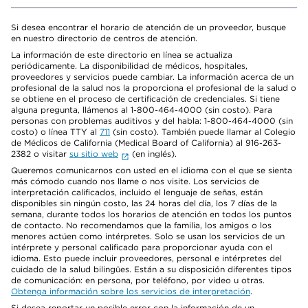
Si desea encontrar el horario de atención de un proveedor, busque
en nuestro directorio de centros de atención.
La información de este directorio en línea se actualiza
periódicamente. La disponibilidad de médicos, hospitales,
proveedores y servicios puede cambiar. La información acerca de un
profesional de la salud nos la proporciona el profesional de la salud o
se obtiene en el proceso de certificación de credenciales. Si tiene
alguna pregunta, llámenos al 1-800-464-4000 (sin costo). Para
personas con problemas auditivos y del habla: 1-800-464-4000 (sin
costo) o línea TTY al
711
(sin costo). También puede llamar al Colegio
de Médicos de California (Medical Board of California) al 916-263-
2382 o visitar
su sitio web
(en inglés).
Queremos comunicarnos con usted en el idioma con el que se sienta
más cómodo cuando nos llame o nos visite. Los servicios de
interpretación calificados, incluido el lenguaje de señas, están
disponibles sin ningún costo, las 24 horas del día, los 7 días de la
semana, durante todos los horarios de atención en todos los puntos
de contacto. No recomendamos que la familia, los amigos o los
menores actúen como intérpretes. Solo se usan los servicios de un
intérprete y personal calificado para proporcionar ayuda con el
idioma. Esto puede incluir proveedores, personal e intérpretes del
cuidado de la salud bilingües. Están a su disposición diferentes tipos
de comunicación: en persona, por teléfono, por video u otras.
Obtenga información sobre los servicios de interpretación
.
Si desea reportar un posible error con la información de un