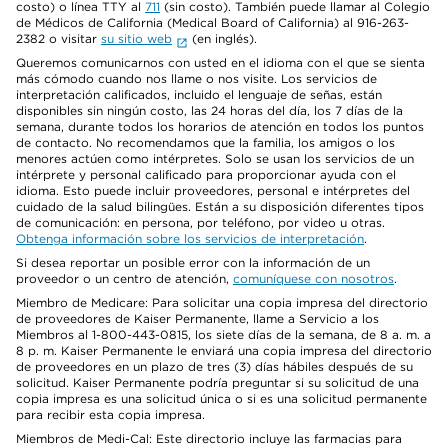
costo) o línea TTY al
711
(sin costo). También puede llamar al Colegio
de Médicos de California (Medical Board of California) al 916-263-
2382 o visitar
su sitio web
(en inglés).
Queremos comunicarnos con usted en el idioma con el que se sienta
más cómodo cuando nos llame o nos visite. Los servicios de
interpretación calificados, incluido el lenguaje de señas, están
disponibles sin ningún costo, las 24 horas del día, los 7 días de la
semana, durante todos los horarios de atención en todos los puntos
de contacto. No recomendamos que la familia, los amigos o los
menores actúen como intérpretes. Solo se usan los servicios de un
intérprete y personal calificado para proporcionar ayuda con el
idioma. Esto puede incluir proveedores, personal e intérpretes del
cuidado de la salud bilingües. Están a su disposición diferentes tipos
de comunicación: en persona, por teléfono, por video u otras.
Obtenga información sobre los servicios de interpretación
.
Si desea reportar un posible error con la información de un
proveedor o un centro de atención,
comuníquese con nosotros
.
Miembro de Medicare: Para solicitar una copia impresa del directorio
de proveedores de Kaiser Permanente, llame a Servicio a los
Miembros al 1-800-443-0815, los siete días de la semana, de 8 a. m. a
8 p. m. Kaiser Permanente le enviará una copia impresa del directorio
de proveedores en un plazo de tres (3) días hábiles después de su
solicitud. Kaiser Permanente podría preguntar si su solicitud de una
copia impresa es una solicitud única o si es una solicitud permanente
para recibir esta copia impresa.
Miembros de Medi-Cal: Este directorio incluye las farmacias para