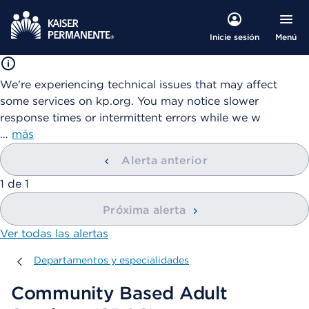
Menú
Inicie sesión
We're experiencing technical issues that may affect
some services on kp.org. You may notice slower
response times or intermittent errors while we w
…
más
Alerta anterior
mostrando
1
de
1
Próxima alerta
Ver todas las alertas
Departamentos y especialidades
Departamentos y especialidades
Community Based Adult