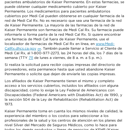
pacientes ambulatorios de Kaiser Permanente. En estas farmacias, se
puede obtener cualquier medicamento cubierto por Kaiser
Permanente. Los medicamentos para pacientes ambulatorios
cubiertos por Medi Cal pueden obtenerse en cualquier farmacia de la
red de Medi Cal Rx. No es necesario que sea una farmacia de la red
de Kaiser Permanente. La mayoría de las farmacias de la red de
Kaiser Permanente son farmacias de Medi Cal Rx. Su farmacia puede
informarle si forma parte de la red Medi Cal Rx. Si quiere encontrar
una farmacia de Medi Cal fuera de Kaiser Permanente, use el
localizador de farmacias de Medi Cal Rx en línea, en
www.Medi-
CalRx.dhcs.ca.gov
. También puede llamar a Servicio al Cliente de
Medi Cal Rx, al 1-800-977-2273, las 24 horas del día, los 7 días de la
semana (TTY
711
de lunes a viernes, de 8 a. m. a 5 p. m.).
Si realiza la solicitud para recibir copias impresas del directorio de
proveedores, esta permanece hasta que usted abandone Kaiser
Permanente o solicite que dejen de enviarle las copias impresas.
Los afiliados de Kaiser Permanente tienen el mismo y completo
acceso a los servicios cubiertos, incluidos los afiliados con alguna
discapacidad, como lo exige la Ley Federal de Americanos con
Discapacidades (Federal Americans with Disabilities Act) de 1990, y
la sección 504 de la Ley de Rehabilitación (Rehabilitation Act) de
1973.
Kaiser Permanente toma en cuenta los mismos niveles de calidad, la
experiencia del miembro o los costos para seleccionar a los
profesionales de la salud y los centros de atención en los planes del
nivel Silver del Mercado de Seguros Médicos, como lo hace para
todos los demás productos y líneas de negocios de KFHP (Kaiser