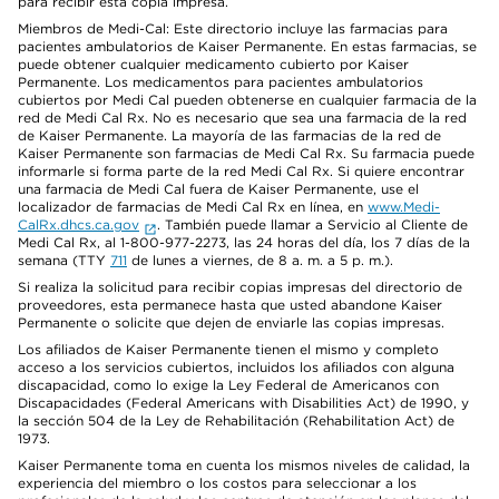
para recibir esta copia impresa.
Miembros de Medi-Cal: Este directorio incluye las farmacias para
pacientes ambulatorios de Kaiser Permanente. En estas farmacias, se
puede obtener cualquier medicamento cubierto por Kaiser
Permanente. Los medicamentos para pacientes ambulatorios
cubiertos por Medi Cal pueden obtenerse en cualquier farmacia de la
red de Medi Cal Rx. No es necesario que sea una farmacia de la red
de Kaiser Permanente. La mayoría de las farmacias de la red de
Kaiser Permanente son farmacias de Medi Cal Rx. Su farmacia puede
informarle si forma parte de la red Medi Cal Rx. Si quiere encontrar
una farmacia de Medi Cal fuera de Kaiser Permanente, use el
localizador de farmacias de Medi Cal Rx en línea, en
www.Medi-
CalRx.dhcs.ca.gov
. También puede llamar a Servicio al Cliente de
Medi Cal Rx, al 1-800-977-2273, las 24 horas del día, los 7 días de la
semana (TTY
711
de lunes a viernes, de 8 a. m. a 5 p. m.).
Si realiza la solicitud para recibir copias impresas del directorio de
proveedores, esta permanece hasta que usted abandone Kaiser
Permanente o solicite que dejen de enviarle las copias impresas.
Los afiliados de Kaiser Permanente tienen el mismo y completo
acceso a los servicios cubiertos, incluidos los afiliados con alguna
discapacidad, como lo exige la Ley Federal de Americanos con
Discapacidades (Federal Americans with Disabilities Act) de 1990, y
la sección 504 de la Ley de Rehabilitación (Rehabilitation Act) de
1973.
Kaiser Permanente toma en cuenta los mismos niveles de calidad, la
experiencia del miembro o los costos para seleccionar a los