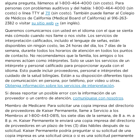
alguna pregunta, llámenos al 1-800-464-4000 (sin costo). Para
personas con problemas auditivos y del habla: 1-800-464-4000 (sin
costo) o línea TTY al
711
(sin costo). También puede llamar al Colegio
de Médicos de California (Medical Board of California) al 916-263-
2382 o visitar
su sitio web
(en inglés).
Queremos comunicarnos con usted en el idioma con el que se sienta
más cómodo cuando nos llame o nos visite. Los servicios de
interpretación calificados, incluido el lenguaje de señas, están
disponibles sin ningún costo, las 24 horas del día, los 7 días de la
semana, durante todos los horarios de atención en todos los puntos
de contacto. No recomendamos que la familia, los amigos o los
menores actúen como intérpretes. Solo se usan los servicios de un
intérprete y personal calificado para proporcionar ayuda con el
idioma. Esto puede incluir proveedores, personal e intérpretes del
cuidado de la salud bilingües. Están a su disposición diferentes tipos
de comunicación: en persona, por teléfono, por video u otras.
Obtenga información sobre los servicios de interpretación
.
Si desea reportar un posible error con la información de un
proveedor o un centro de atención,
comuníquese con nosotros
.
Miembro de Medicare: Para solicitar una copia impresa del directorio
de proveedores de Kaiser Permanente, llame a Servicio a los
Miembros al 1-800-443-0815, los siete días de la semana, de 8 a. m. a
8 p. m. Kaiser Permanente le enviará una copia impresa del directorio
de proveedores en un plazo de tres (3) días hábiles después de su
solicitud. Kaiser Permanente podría preguntar si su solicitud de una
copia impresa es una solicitud única o si es una solicitud permanente