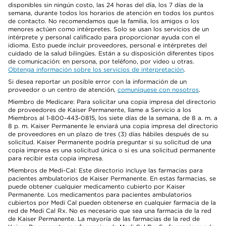
disponibles sin ningún costo, las 24 horas del día, los 7 días de la
semana, durante todos los horarios de atención en todos los puntos
de contacto. No recomendamos que la familia, los amigos o los
menores actúen como intérpretes. Solo se usan los servicios de un
intérprete y personal calificado para proporcionar ayuda con el
idioma. Esto puede incluir proveedores, personal e intérpretes del
cuidado de la salud bilingües. Están a su disposición diferentes tipos
de comunicación: en persona, por teléfono, por video u otras.
Obtenga información sobre los servicios de interpretación
.
Si desea reportar un posible error con la información de un
proveedor o un centro de atención,
comuníquese con nosotros
.
Miembro de Medicare: Para solicitar una copia impresa del directorio
de proveedores de Kaiser Permanente, llame a Servicio a los
Miembros al 1-800-443-0815, los siete días de la semana, de 8 a. m. a
8 p. m. Kaiser Permanente le enviará una copia impresa del directorio
de proveedores en un plazo de tres (3) días hábiles después de su
solicitud. Kaiser Permanente podría preguntar si su solicitud de una
copia impresa es una solicitud única o si es una solicitud permanente
para recibir esta copia impresa.
Miembros de Medi-Cal: Este directorio incluye las farmacias para
pacientes ambulatorios de Kaiser Permanente. En estas farmacias, se
puede obtener cualquier medicamento cubierto por Kaiser
Permanente. Los medicamentos para pacientes ambulatorios
cubiertos por Medi Cal pueden obtenerse en cualquier farmacia de la
red de Medi Cal Rx. No es necesario que sea una farmacia de la red
de Kaiser Permanente. La mayoría de las farmacias de la red de