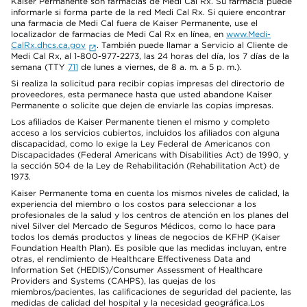
Kaiser Permanente son farmacias de Medi Cal Rx. Su farmacia puede
informarle si forma parte de la red Medi Cal Rx. Si quiere encontrar
una farmacia de Medi Cal fuera de Kaiser Permanente, use el
localizador de farmacias de Medi Cal Rx en línea, en
www.Medi-
CalRx.dhcs.ca.gov
. También puede llamar a Servicio al Cliente de
Medi Cal Rx, al 1-800-977-2273, las 24 horas del día, los 7 días de la
semana (TTY
711
de lunes a viernes, de 8 a. m. a 5 p. m.).
Si realiza la solicitud para recibir copias impresas del directorio de
proveedores, esta permanece hasta que usted abandone Kaiser
Permanente o solicite que dejen de enviarle las copias impresas.
Los afiliados de Kaiser Permanente tienen el mismo y completo
acceso a los servicios cubiertos, incluidos los afiliados con alguna
discapacidad, como lo exige la Ley Federal de Americanos con
Discapacidades (Federal Americans with Disabilities Act) de 1990, y
la sección 504 de la Ley de Rehabilitación (Rehabilitation Act) de
1973.
Kaiser Permanente toma en cuenta los mismos niveles de calidad, la
experiencia del miembro o los costos para seleccionar a los
profesionales de la salud y los centros de atención en los planes del
nivel Silver del Mercado de Seguros Médicos, como lo hace para
todos los demás productos y líneas de negocios de KFHP (Kaiser
Foundation Health Plan). Es posible que las medidas incluyan, entre
otras, el rendimiento de Healthcare Effectiveness Data and
Information Set (HEDIS)/Consumer Assessment of Healthcare
Providers and Systems (CAHPS), las quejas de los
miembros/pacientes, las calificaciones de seguridad del paciente, las
medidas de calidad del hospital y la necesidad geográfica.Los