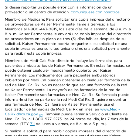
Si desea reportar un posible error con la información de un
proveedor o un centro de atención,
comuníquese con nosotros
.
Miembro de Medicare: Para solicitar una copia impresa del directorio
de proveedores de Kaiser Permanente, llame a Servicio a los
Miembros al 1-800-443-0815, los siete días de la semana, de 8 a. m. a
8 p. m. Kaiser Permanente le enviará una copia impresa del directorio
de proveedores en un plazo de tres (3) días hábiles después de su
solicitud. Kaiser Permanente podría preguntar si su solicitud de una
copia impresa es una solicitud única o si es una solicitud permanente
para recibir esta copia impresa.
Miembros de Medi-Cal: Este directorio incluye las farmacias para
pacientes ambulatorios de Kaiser Permanente. En estas farmacias, se
puede obtener cualquier medicamento cubierto por Kaiser
Permanente. Los medicamentos para pacientes ambulatorios
cubiertos por Medi Cal pueden obtenerse en cualquier farmacia de la
red de Medi Cal Rx. No es necesario que sea una farmacia de la red
de Kaiser Permanente. La mayoría de las farmacias de la red de
Kaiser Permanente son farmacias de Medi Cal Rx. Su farmacia puede
informarle si forma parte de la red Medi Cal Rx. Si quiere encontrar
una farmacia de Medi Cal fuera de Kaiser Permanente, use el
localizador de farmacias de Medi Cal Rx en línea, en
www.Medi-
CalRx.dhcs.ca.gov
. También puede llamar a Servicio al Cliente de
Medi Cal Rx, al 1-800-977-2273, las 24 horas del día, los 7 días de la
semana (TTY
711
de lunes a viernes, de 8 a. m. a 5 p. m.).
Si realiza la solicitud para recibir copias impresas del directorio de
proveedores, esta permanece hasta que usted abandone Kaiser