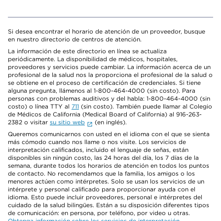
Si desea encontrar el horario de atención de un proveedor, busque
en nuestro directorio de centros de atención.
La información de este directorio en línea se actualiza
periódicamente. La disponibilidad de médicos, hospitales,
proveedores y servicios puede cambiar. La información acerca de un
profesional de la salud nos la proporciona el profesional de la salud o
se obtiene en el proceso de certificación de credenciales. Si tiene
alguna pregunta, llámenos al 1-800-464-4000 (sin costo). Para
personas con problemas auditivos y del habla: 1-800-464-4000 (sin
costo) o línea TTY al
711
(sin costo). También puede llamar al Colegio
de Médicos de California (Medical Board of California) al 916-263-
2382 o visitar
su sitio web
(en inglés).
Queremos comunicarnos con usted en el idioma con el que se sienta
más cómodo cuando nos llame o nos visite. Los servicios de
interpretación calificados, incluido el lenguaje de señas, están
disponibles sin ningún costo, las 24 horas del día, los 7 días de la
semana, durante todos los horarios de atención en todos los puntos
de contacto. No recomendamos que la familia, los amigos o los
menores actúen como intérpretes. Solo se usan los servicios de un
intérprete y personal calificado para proporcionar ayuda con el
idioma. Esto puede incluir proveedores, personal e intérpretes del
cuidado de la salud bilingües. Están a su disposición diferentes tipos
de comunicación: en persona, por teléfono, por video u otras.
Obtenga información sobre los servicios de interpretación
.