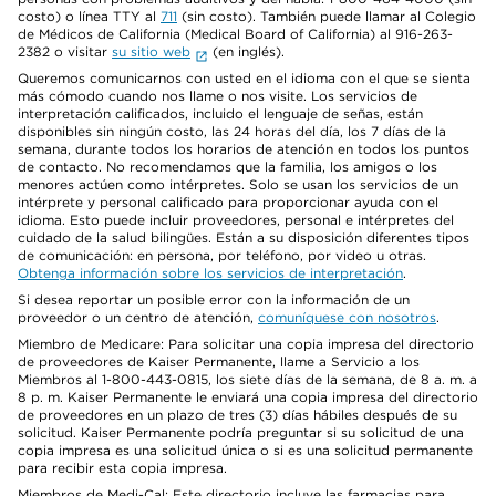
costo) o línea TTY al
711
(sin costo). También puede llamar al Colegio
de Médicos de California (Medical Board of California) al 916-263-
2382 o visitar
su sitio web
(en inglés).
Queremos comunicarnos con usted en el idioma con el que se sienta
más cómodo cuando nos llame o nos visite. Los servicios de
interpretación calificados, incluido el lenguaje de señas, están
disponibles sin ningún costo, las 24 horas del día, los 7 días de la
semana, durante todos los horarios de atención en todos los puntos
de contacto. No recomendamos que la familia, los amigos o los
menores actúen como intérpretes. Solo se usan los servicios de un
intérprete y personal calificado para proporcionar ayuda con el
idioma. Esto puede incluir proveedores, personal e intérpretes del
cuidado de la salud bilingües. Están a su disposición diferentes tipos
de comunicación: en persona, por teléfono, por video u otras.
Obtenga información sobre los servicios de interpretación
.
Si desea reportar un posible error con la información de un
proveedor o un centro de atención,
comuníquese con nosotros
.
Miembro de Medicare: Para solicitar una copia impresa del directorio
de proveedores de Kaiser Permanente, llame a Servicio a los
Miembros al 1-800-443-0815, los siete días de la semana, de 8 a. m. a
8 p. m. Kaiser Permanente le enviará una copia impresa del directorio
de proveedores en un plazo de tres (3) días hábiles después de su
solicitud. Kaiser Permanente podría preguntar si su solicitud de una
copia impresa es una solicitud única o si es una solicitud permanente
para recibir esta copia impresa.
Miembros de Medi-Cal: Este directorio incluye las farmacias para