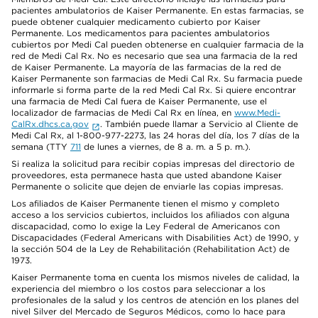
pacientes ambulatorios de Kaiser Permanente. En estas farmacias, se
puede obtener cualquier medicamento cubierto por Kaiser
Permanente. Los medicamentos para pacientes ambulatorios
cubiertos por Medi Cal pueden obtenerse en cualquier farmacia de la
red de Medi Cal Rx. No es necesario que sea una farmacia de la red
de Kaiser Permanente. La mayoría de las farmacias de la red de
Kaiser Permanente son farmacias de Medi Cal Rx. Su farmacia puede
informarle si forma parte de la red Medi Cal Rx. Si quiere encontrar
una farmacia de Medi Cal fuera de Kaiser Permanente, use el
localizador de farmacias de Medi Cal Rx en línea, en
www.Medi-
CalRx.dhcs.ca.gov
. También puede llamar a Servicio al Cliente de
Medi Cal Rx, al 1-800-977-2273, las 24 horas del día, los 7 días de la
semana (TTY
711
de lunes a viernes, de 8 a. m. a 5 p. m.).
Si realiza la solicitud para recibir copias impresas del directorio de
proveedores, esta permanece hasta que usted abandone Kaiser
Permanente o solicite que dejen de enviarle las copias impresas.
Los afiliados de Kaiser Permanente tienen el mismo y completo
acceso a los servicios cubiertos, incluidos los afiliados con alguna
discapacidad, como lo exige la Ley Federal de Americanos con
Discapacidades (Federal Americans with Disabilities Act) de 1990, y
la sección 504 de la Ley de Rehabilitación (Rehabilitation Act) de
1973.
Kaiser Permanente toma en cuenta los mismos niveles de calidad, la
experiencia del miembro o los costos para seleccionar a los
profesionales de la salud y los centros de atención en los planes del
nivel Silver del Mercado de Seguros Médicos, como lo hace para