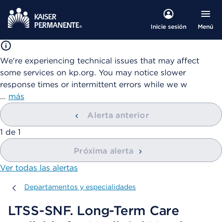
Menú
Inicie sesión
We're experiencing technical issues that may affect
some services on kp.org. You may notice slower
response times or intermittent errors while we w
…
más
Alerta anterior
mostrando
1
de
1
Próxima alerta
Ver todas las alertas
Departamentos y especialidades
Departamentos y especialidades
LTSS-SNF. Long-Term Care