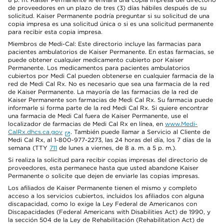
de proveedores en un plazo de tres (3) días hábiles después de su
solicitud. Kaiser Permanente podría preguntar si su solicitud de una
copia impresa es una solicitud única o si es una solicitud permanente
para recibir esta copia impresa.
Miembros de Medi-Cal: Este directorio incluye las farmacias para
pacientes ambulatorios de Kaiser Permanente. En estas farmacias, se
puede obtener cualquier medicamento cubierto por Kaiser
Permanente. Los medicamentos para pacientes ambulatorios
cubiertos por Medi Cal pueden obtenerse en cualquier farmacia de la
red de Medi Cal Rx. No es necesario que sea una farmacia de la red
de Kaiser Permanente. La mayoría de las farmacias de la red de
Kaiser Permanente son farmacias de Medi Cal Rx. Su farmacia puede
informarle si forma parte de la red Medi Cal Rx. Si quiere encontrar
una farmacia de Medi Cal fuera de Kaiser Permanente, use el
localizador de farmacias de Medi Cal Rx en línea, en
www.Medi-
CalRx.dhcs.ca.gov
. También puede llamar a Servicio al Cliente de
Medi Cal Rx, al 1-800-977-2273, las 24 horas del día, los 7 días de la
semana (TTY
711
de lunes a viernes, de 8 a. m. a 5 p. m.).
Si realiza la solicitud para recibir copias impresas del directorio de
proveedores, esta permanece hasta que usted abandone Kaiser
Permanente o solicite que dejen de enviarle las copias impresas.
Los afiliados de Kaiser Permanente tienen el mismo y completo
acceso a los servicios cubiertos, incluidos los afiliados con alguna
discapacidad, como lo exige la Ley Federal de Americanos con
Discapacidades (Federal Americans with Disabilities Act) de 1990, y
la sección 504 de la Ley de Rehabilitación (Rehabilitation Act) de