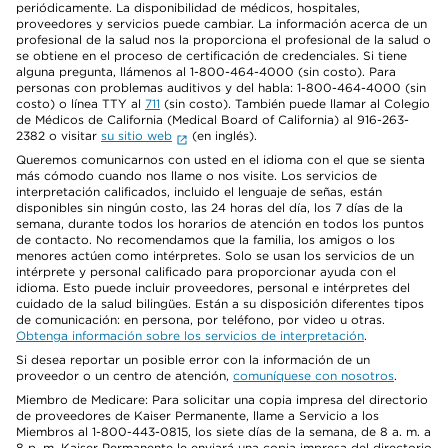
periódicamente. La disponibilidad de médicos, hospitales,
proveedores y servicios puede cambiar. La información acerca de un
profesional de la salud nos la proporciona el profesional de la salud o
se obtiene en el proceso de certificación de credenciales. Si tiene
alguna pregunta, llámenos al 1-800-464-4000 (sin costo). Para
personas con problemas auditivos y del habla: 1-800-464-4000 (sin
costo) o línea TTY al
711
(sin costo). También puede llamar al Colegio
de Médicos de California (Medical Board of California) al 916-263-
2382 o visitar
su sitio web
(en inglés).
Queremos comunicarnos con usted en el idioma con el que se sienta
más cómodo cuando nos llame o nos visite. Los servicios de
interpretación calificados, incluido el lenguaje de señas, están
disponibles sin ningún costo, las 24 horas del día, los 7 días de la
semana, durante todos los horarios de atención en todos los puntos
de contacto. No recomendamos que la familia, los amigos o los
menores actúen como intérpretes. Solo se usan los servicios de un
intérprete y personal calificado para proporcionar ayuda con el
idioma. Esto puede incluir proveedores, personal e intérpretes del
cuidado de la salud bilingües. Están a su disposición diferentes tipos
de comunicación: en persona, por teléfono, por video u otras.
Obtenga información sobre los servicios de interpretación
.
Si desea reportar un posible error con la información de un
proveedor o un centro de atención,
comuníquese con nosotros
.
Miembro de Medicare: Para solicitar una copia impresa del directorio
de proveedores de Kaiser Permanente, llame a Servicio a los
Miembros al 1-800-443-0815, los siete días de la semana, de 8 a. m. a
8 p. m. Kaiser Permanente le enviará una copia impresa del directorio