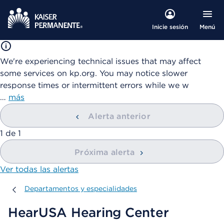
Menú
Inicie sesión
We're experiencing technical issues that may affect
some services on kp.org. You may notice slower
response times or intermittent errors while we w
…
más
Alerta anterior
mostrando
1
de
1
Próxima alerta
Ver todas las alertas
Departamentos y especialidades
Departamentos y especialidades
HearUSA Hearing Center