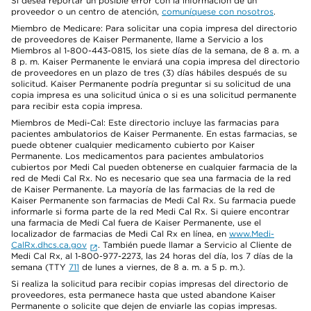
Si desea reportar un posible error con la información de un
proveedor o un centro de atención,
comuníquese con nosotros
.
Miembro de Medicare: Para solicitar una copia impresa del directorio
de proveedores de Kaiser Permanente, llame a Servicio a los
Miembros al 1-800-443-0815, los siete días de la semana, de 8 a. m. a
8 p. m. Kaiser Permanente le enviará una copia impresa del directorio
de proveedores en un plazo de tres (3) días hábiles después de su
solicitud. Kaiser Permanente podría preguntar si su solicitud de una
copia impresa es una solicitud única o si es una solicitud permanente
para recibir esta copia impresa.
Miembros de Medi-Cal: Este directorio incluye las farmacias para
pacientes ambulatorios de Kaiser Permanente. En estas farmacias, se
puede obtener cualquier medicamento cubierto por Kaiser
Permanente. Los medicamentos para pacientes ambulatorios
cubiertos por Medi Cal pueden obtenerse en cualquier farmacia de la
red de Medi Cal Rx. No es necesario que sea una farmacia de la red
de Kaiser Permanente. La mayoría de las farmacias de la red de
Kaiser Permanente son farmacias de Medi Cal Rx. Su farmacia puede
informarle si forma parte de la red Medi Cal Rx. Si quiere encontrar
una farmacia de Medi Cal fuera de Kaiser Permanente, use el
localizador de farmacias de Medi Cal Rx en línea, en
www.Medi-
CalRx.dhcs.ca.gov
. También puede llamar a Servicio al Cliente de
Medi Cal Rx, al 1-800-977-2273, las 24 horas del día, los 7 días de la
semana (TTY
711
de lunes a viernes, de 8 a. m. a 5 p. m.).
Si realiza la solicitud para recibir copias impresas del directorio de
proveedores, esta permanece hasta que usted abandone Kaiser
Permanente o solicite que dejen de enviarle las copias impresas.