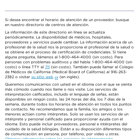
Si desea encontrar el horario de atención de un proveedor, busque
en nuestro directorio de centros de atención.
La información de este directorio en línea se actualiza
periódicamente. La disponibilidad de médicos, hospitales,
proveedores y servicios puede cambiar. La información acerca de un
profesional de la salud nos la proporciona el profesional de la salud o
se obtiene en el proceso de certificación de credenciales. Si tiene
alguna pregunta, llámenos al 1-800-464-4000 (sin costo). Para
personas con problemas auditivos y del habla: 1-800-464-4000 (sin
costo) o línea TTY al
711
(sin costo). También puede llamar al Colegio
de Médicos de California (Medical Board of California) al 916-263-
2382 o visitar
su sitio web
(en inglés).
Queremos comunicarnos con usted en el idioma con el que se sienta
más cómodo cuando nos llame o nos visite. Los servicios de
interpretación calificados, incluido el lenguaje de señas, están
disponibles sin ningún costo, las 24 horas del día, los 7 días de la
semana, durante todos los horarios de atención en todos los puntos
de contacto. No recomendamos que la familia, los amigos o los
menores actúen como intérpretes. Solo se usan los servicios de un
intérprete y personal calificado para proporcionar ayuda con el
idioma. Esto puede incluir proveedores, personal e intérpretes del
cuidado de la salud bilingües. Están a su disposición diferentes tipos
de comunicación: en persona, por teléfono, por video u otras.
Obtenga información sobre los servicios de interpretación
.