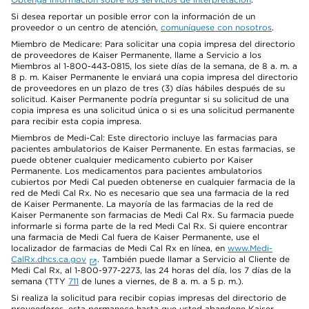
Si desea reportar un posible error con la información de un
proveedor o un centro de atención,
comuníquese con nosotros
.
Miembro de Medicare: Para solicitar una copia impresa del directorio
de proveedores de Kaiser Permanente, llame a Servicio a los
Miembros al 1-800-443-0815, los siete días de la semana, de 8 a. m. a
8 p. m. Kaiser Permanente le enviará una copia impresa del directorio
de proveedores en un plazo de tres (3) días hábiles después de su
solicitud. Kaiser Permanente podría preguntar si su solicitud de una
copia impresa es una solicitud única o si es una solicitud permanente
para recibir esta copia impresa.
Miembros de Medi-Cal: Este directorio incluye las farmacias para
pacientes ambulatorios de Kaiser Permanente. En estas farmacias, se
puede obtener cualquier medicamento cubierto por Kaiser
Permanente. Los medicamentos para pacientes ambulatorios
cubiertos por Medi Cal pueden obtenerse en cualquier farmacia de la
red de Medi Cal Rx. No es necesario que sea una farmacia de la red
de Kaiser Permanente. La mayoría de las farmacias de la red de
Kaiser Permanente son farmacias de Medi Cal Rx. Su farmacia puede
informarle si forma parte de la red Medi Cal Rx. Si quiere encontrar
una farmacia de Medi Cal fuera de Kaiser Permanente, use el
localizador de farmacias de Medi Cal Rx en línea, en
www.Medi-
CalRx.dhcs.ca.gov
. También puede llamar a Servicio al Cliente de
Medi Cal Rx, al 1-800-977-2273, las 24 horas del día, los 7 días de la
semana (TTY
711
de lunes a viernes, de 8 a. m. a 5 p. m.).
Si realiza la solicitud para recibir copias impresas del directorio de
proveedores, esta permanece hasta que usted abandone Kaiser