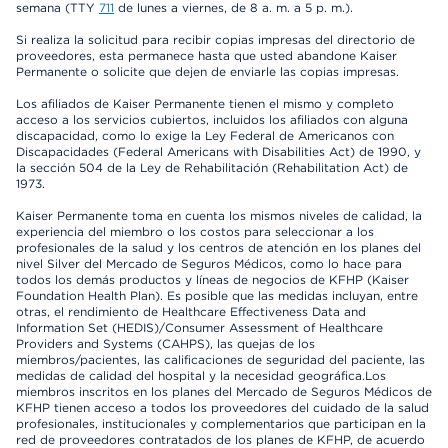
semana (TTY
711
de lunes a viernes, de 8 a. m. a 5 p. m.).
Si realiza la solicitud para recibir copias impresas del directorio de
proveedores, esta permanece hasta que usted abandone Kaiser
Permanente o solicite que dejen de enviarle las copias impresas.
Los afiliados de Kaiser Permanente tienen el mismo y completo
acceso a los servicios cubiertos, incluidos los afiliados con alguna
discapacidad, como lo exige la Ley Federal de Americanos con
Discapacidades (Federal Americans with Disabilities Act) de 1990, y
la sección 504 de la Ley de Rehabilitación (Rehabilitation Act) de
1973.
Kaiser Permanente toma en cuenta los mismos niveles de calidad, la
experiencia del miembro o los costos para seleccionar a los
profesionales de la salud y los centros de atención en los planes del
nivel Silver del Mercado de Seguros Médicos, como lo hace para
todos los demás productos y líneas de negocios de KFHP (Kaiser
Foundation Health Plan). Es posible que las medidas incluyan, entre
otras, el rendimiento de Healthcare Effectiveness Data and
Information Set (HEDIS)/Consumer Assessment of Healthcare
Providers and Systems (CAHPS), las quejas de los
miembros/pacientes, las calificaciones de seguridad del paciente, las
medidas de calidad del hospital y la necesidad geográfica.Los
miembros inscritos en los planes del Mercado de Seguros Médicos de
KFHP tienen acceso a todos los proveedores del cuidado de la salud
profesionales, institucionales y complementarios que participan en la
red de proveedores contratados de los planes de KFHP, de acuerdo