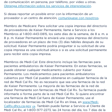
de comunicación: en persona, por teléfono, por video u otras.
Obtenga información sobre los servicios de interpretación
.
Si desea reportar un posible error con la información de un
proveedor o un centro de atención,
comuníquese con nosotros
.
Miembro de Medicare: Para solicitar una copia impresa del directorio
de proveedores de Kaiser Permanente, llame a Servicio a los
Miembros al 1-800-443-0815, los siete días de la semana, de 8 a. m. a
8 p. m. Kaiser Permanente le enviará una copia impresa del directorio
de proveedores en un plazo de tres (3) días hábiles después de su
solicitud. Kaiser Permanente podría preguntar si su solicitud de una
copia impresa es una solicitud única o si es una solicitud permanente
para recibir esta copia impresa.
Miembros de Medi-Cal: Este directorio incluye las farmacias para
pacientes ambulatorios de Kaiser Permanente. En estas farmacias, se
puede obtener cualquier medicamento cubierto por Kaiser
Permanente. Los medicamentos para pacientes ambulatorios
cubiertos por Medi Cal pueden obtenerse en cualquier farmacia de la
red de Medi Cal Rx. No es necesario que sea una farmacia de la red
de Kaiser Permanente. La mayoría de las farmacias de la red de
Kaiser Permanente son farmacias de Medi Cal Rx. Su farmacia puede
informarle si forma parte de la red Medi Cal Rx. Si quiere encontrar
una farmacia de Medi Cal fuera de Kaiser Permanente, use el
localizador de farmacias de Medi Cal Rx en línea, en
www.Medi-
CalRx.dhcs.ca.gov
. También puede llamar a Servicio al Cliente de
Medi Cal Rx, al 1-800-977-2273, las 24 horas del día, los 7 días de la