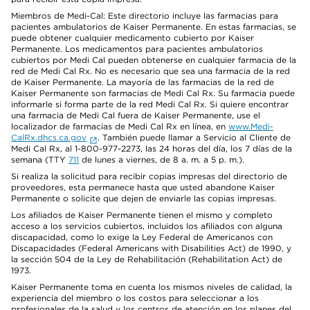
Miembros de Medi-Cal: Este directorio incluye las farmacias para
pacientes ambulatorios de Kaiser Permanente. En estas farmacias, se
puede obtener cualquier medicamento cubierto por Kaiser
Permanente. Los medicamentos para pacientes ambulatorios
cubiertos por Medi Cal pueden obtenerse en cualquier farmacia de la
red de Medi Cal Rx. No es necesario que sea una farmacia de la red
de Kaiser Permanente. La mayoría de las farmacias de la red de
Kaiser Permanente son farmacias de Medi Cal Rx. Su farmacia puede
informarle si forma parte de la red Medi Cal Rx. Si quiere encontrar
una farmacia de Medi Cal fuera de Kaiser Permanente, use el
localizador de farmacias de Medi Cal Rx en línea, en
www.Medi-
CalRx.dhcs.ca.gov
. También puede llamar a Servicio al Cliente de
Medi Cal Rx, al 1-800-977-2273, las 24 horas del día, los 7 días de la
semana (TTY
711
de lunes a viernes, de 8 a. m. a 5 p. m.).
Si realiza la solicitud para recibir copias impresas del directorio de
proveedores, esta permanece hasta que usted abandone Kaiser
Permanente o solicite que dejen de enviarle las copias impresas.
Los afiliados de Kaiser Permanente tienen el mismo y completo
acceso a los servicios cubiertos, incluidos los afiliados con alguna
discapacidad, como lo exige la Ley Federal de Americanos con
Discapacidades (Federal Americans with Disabilities Act) de 1990, y
la sección 504 de la Ley de Rehabilitación (Rehabilitation Act) de
1973.
Kaiser Permanente toma en cuenta los mismos niveles de calidad, la
experiencia del miembro o los costos para seleccionar a los
profesionales de la salud y los centros de atención en los planes del