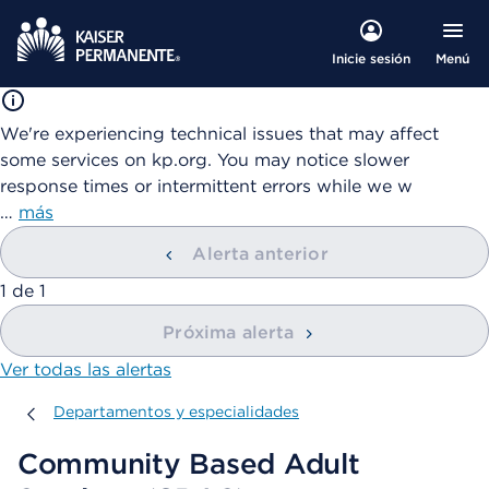
Menú
Inicie sesión
We're experiencing technical issues that may affect
some services on kp.org. You may notice slower
response times or intermittent errors while we w
…
más
Alerta anterior
mostrando
1
de
1
Próxima alerta
Ver todas las alertas
Departamentos y especialidades
Departamentos y especialidades
Community Based Adult