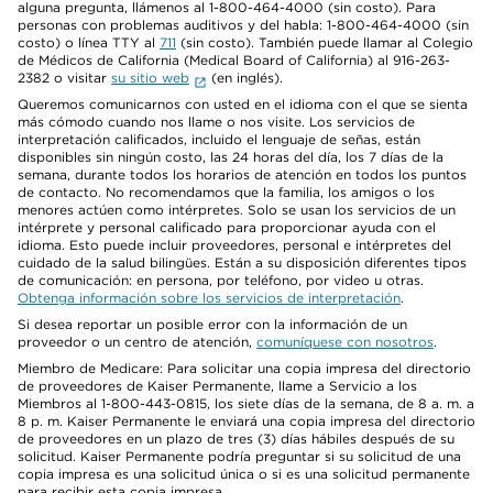
alguna pregunta, llámenos al 1-800-464-4000 (sin costo). Para
personas con problemas auditivos y del habla: 1-800-464-4000 (sin
costo) o línea TTY al
711
(sin costo). También puede llamar al Colegio
de Médicos de California (Medical Board of California) al 916-263-
2382 o visitar
su sitio web
(en inglés).
Queremos comunicarnos con usted en el idioma con el que se sienta
más cómodo cuando nos llame o nos visite. Los servicios de
interpretación calificados, incluido el lenguaje de señas, están
disponibles sin ningún costo, las 24 horas del día, los 7 días de la
semana, durante todos los horarios de atención en todos los puntos
de contacto. No recomendamos que la familia, los amigos o los
menores actúen como intérpretes. Solo se usan los servicios de un
intérprete y personal calificado para proporcionar ayuda con el
idioma. Esto puede incluir proveedores, personal e intérpretes del
cuidado de la salud bilingües. Están a su disposición diferentes tipos
de comunicación: en persona, por teléfono, por video u otras.
Obtenga información sobre los servicios de interpretación
.
Si desea reportar un posible error con la información de un
proveedor o un centro de atención,
comuníquese con nosotros
.
Miembro de Medicare: Para solicitar una copia impresa del directorio
de proveedores de Kaiser Permanente, llame a Servicio a los
Miembros al 1-800-443-0815, los siete días de la semana, de 8 a. m. a
8 p. m. Kaiser Permanente le enviará una copia impresa del directorio
de proveedores en un plazo de tres (3) días hábiles después de su
solicitud. Kaiser Permanente podría preguntar si su solicitud de una
copia impresa es una solicitud única o si es una solicitud permanente
para recibir esta copia impresa.