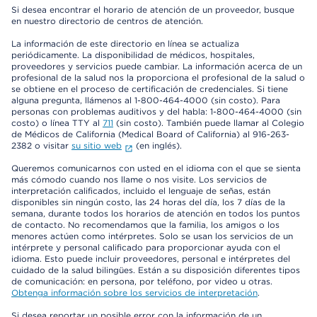
Si desea encontrar el horario de atención de un proveedor, busque
en nuestro directorio de centros de atención.
La información de este directorio en línea se actualiza
periódicamente. La disponibilidad de médicos, hospitales,
proveedores y servicios puede cambiar. La información acerca de un
profesional de la salud nos la proporciona el profesional de la salud o
se obtiene en el proceso de certificación de credenciales. Si tiene
alguna pregunta, llámenos al 1-800-464-4000 (sin costo). Para
personas con problemas auditivos y del habla: 1-800-464-4000 (sin
costo) o línea TTY al
711
(sin costo). También puede llamar al Colegio
de Médicos de California (Medical Board of California) al 916-263-
2382 o visitar
su sitio web
(en inglés).
Queremos comunicarnos con usted en el idioma con el que se sienta
más cómodo cuando nos llame o nos visite. Los servicios de
interpretación calificados, incluido el lenguaje de señas, están
disponibles sin ningún costo, las 24 horas del día, los 7 días de la
semana, durante todos los horarios de atención en todos los puntos
de contacto. No recomendamos que la familia, los amigos o los
menores actúen como intérpretes. Solo se usan los servicios de un
intérprete y personal calificado para proporcionar ayuda con el
idioma. Esto puede incluir proveedores, personal e intérpretes del
cuidado de la salud bilingües. Están a su disposición diferentes tipos
de comunicación: en persona, por teléfono, por video u otras.
Obtenga información sobre los servicios de interpretación
.
Si desea reportar un posible error con la información de un