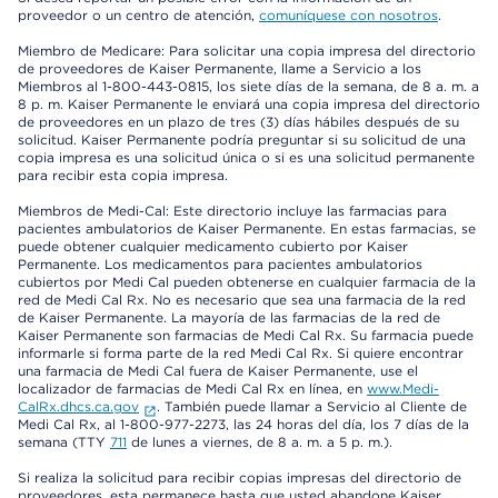
proveedor o un centro de atención,
comuníquese con nosotros
.
Miembro de Medicare: Para solicitar una copia impresa del directorio
de proveedores de Kaiser Permanente, llame a Servicio a los
Miembros al 1-800-443-0815, los siete días de la semana, de 8 a. m. a
8 p. m. Kaiser Permanente le enviará una copia impresa del directorio
de proveedores en un plazo de tres (3) días hábiles después de su
solicitud. Kaiser Permanente podría preguntar si su solicitud de una
copia impresa es una solicitud única o si es una solicitud permanente
para recibir esta copia impresa.
Miembros de Medi-Cal: Este directorio incluye las farmacias para
pacientes ambulatorios de Kaiser Permanente. En estas farmacias, se
puede obtener cualquier medicamento cubierto por Kaiser
Permanente. Los medicamentos para pacientes ambulatorios
cubiertos por Medi Cal pueden obtenerse en cualquier farmacia de la
red de Medi Cal Rx. No es necesario que sea una farmacia de la red
de Kaiser Permanente. La mayoría de las farmacias de la red de
Kaiser Permanente son farmacias de Medi Cal Rx. Su farmacia puede
informarle si forma parte de la red Medi Cal Rx. Si quiere encontrar
una farmacia de Medi Cal fuera de Kaiser Permanente, use el
localizador de farmacias de Medi Cal Rx en línea, en
www.Medi-
CalRx.dhcs.ca.gov
. También puede llamar a Servicio al Cliente de
Medi Cal Rx, al 1-800-977-2273, las 24 horas del día, los 7 días de la
semana (TTY
711
de lunes a viernes, de 8 a. m. a 5 p. m.).
Si realiza la solicitud para recibir copias impresas del directorio de
proveedores, esta permanece hasta que usted abandone Kaiser