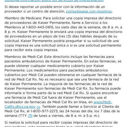
Si desea reportar un posible error con la información de un
proveedor o un centro de atención,
comuníquese con nosotros
.
Miembro de Medicare: Para solicitar una copia impresa del directorio
de proveedores de Kaiser Permanente, llame a Servicio a los
Miembros al 1-800-443-0815, los siete días de la semana, de 8 a. m. a
8 p. m. Kaiser Permanente le enviará una copia impresa del directorio
de proveedores en un plazo de tres (3) días hábiles después de su
solicitud. Kaiser Permanente podría preguntar si su solicitud de una
copia impresa es una solicitud única o si es una solicitud permanente
para recibir esta copia impresa.
Miembros de Medi-Cal: Este directorio incluye las farmacias para
pacientes ambulatorios de Kaiser Permanente. En estas farmacias, se
puede obtener cualquier medicamento cubierto por Kaiser
Permanente. Los medicamentos para pacientes ambulatorios
cubiertos por Medi Cal pueden obtenerse en cualquier farmacia de la
red de Medi Cal Rx. No es necesario que sea una farmacia de la red
de Kaiser Permanente. La mayoría de las farmacias de la red de
Kaiser Permanente son farmacias de Medi Cal Rx. Su farmacia puede
informarle si forma parte de la red Medi Cal Rx. Si quiere encontrar
una farmacia de Medi Cal fuera de Kaiser Permanente, use el
localizador de farmacias de Medi Cal Rx en línea, en
www.Medi-
CalRx.dhcs.ca.gov
. También puede llamar a Servicio al Cliente de
Medi Cal Rx, al 1-800-977-2273, las 24 horas del día, los 7 días de la
semana (TTY
711
de lunes a viernes, de 8 a. m. a 5 p. m.).
Si realiza la solicitud para recibir copias impresas del directorio de
proveedores, esta permanece hasta que usted abandone Kaiser