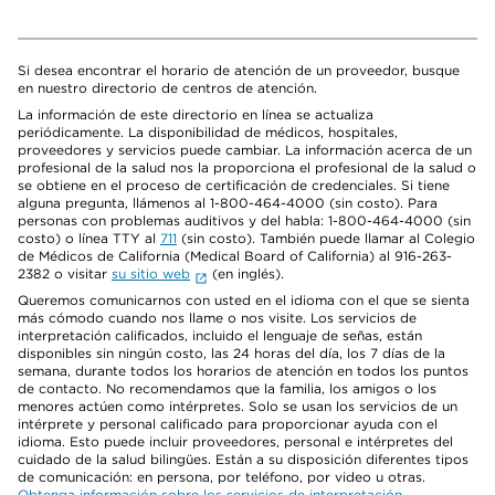
Si desea encontrar el horario de atención de un proveedor, busque
en nuestro directorio de centros de atención.
La información de este directorio en línea se actualiza
periódicamente. La disponibilidad de médicos, hospitales,
proveedores y servicios puede cambiar. La información acerca de un
profesional de la salud nos la proporciona el profesional de la salud o
se obtiene en el proceso de certificación de credenciales. Si tiene
alguna pregunta, llámenos al 1-800-464-4000 (sin costo). Para
personas con problemas auditivos y del habla: 1-800-464-4000 (sin
costo) o línea TTY al
711
(sin costo). También puede llamar al Colegio
de Médicos de California (Medical Board of California) al 916-263-
2382 o visitar
su sitio web
(en inglés).
Queremos comunicarnos con usted en el idioma con el que se sienta
más cómodo cuando nos llame o nos visite. Los servicios de
interpretación calificados, incluido el lenguaje de señas, están
disponibles sin ningún costo, las 24 horas del día, los 7 días de la
semana, durante todos los horarios de atención en todos los puntos
de contacto. No recomendamos que la familia, los amigos o los
menores actúen como intérpretes. Solo se usan los servicios de un
intérprete y personal calificado para proporcionar ayuda con el
idioma. Esto puede incluir proveedores, personal e intérpretes del
cuidado de la salud bilingües. Están a su disposición diferentes tipos
de comunicación: en persona, por teléfono, por video u otras.
Obtenga información sobre los servicios de interpretación
.