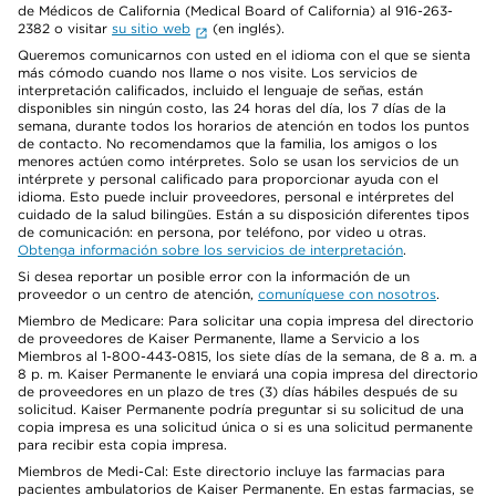
de Médicos de California (Medical Board of California) al 916-263-
2382 o visitar
su sitio web
(en inglés).
Queremos comunicarnos con usted en el idioma con el que se sienta
más cómodo cuando nos llame o nos visite. Los servicios de
interpretación calificados, incluido el lenguaje de señas, están
disponibles sin ningún costo, las 24 horas del día, los 7 días de la
semana, durante todos los horarios de atención en todos los puntos
de contacto. No recomendamos que la familia, los amigos o los
menores actúen como intérpretes. Solo se usan los servicios de un
intérprete y personal calificado para proporcionar ayuda con el
idioma. Esto puede incluir proveedores, personal e intérpretes del
cuidado de la salud bilingües. Están a su disposición diferentes tipos
de comunicación: en persona, por teléfono, por video u otras.
Obtenga información sobre los servicios de interpretación
.
Si desea reportar un posible error con la información de un
proveedor o un centro de atención,
comuníquese con nosotros
.
Miembro de Medicare: Para solicitar una copia impresa del directorio
de proveedores de Kaiser Permanente, llame a Servicio a los
Miembros al 1-800-443-0815, los siete días de la semana, de 8 a. m. a
8 p. m. Kaiser Permanente le enviará una copia impresa del directorio
de proveedores en un plazo de tres (3) días hábiles después de su
solicitud. Kaiser Permanente podría preguntar si su solicitud de una
copia impresa es una solicitud única o si es una solicitud permanente
para recibir esta copia impresa.
Miembros de Medi-Cal: Este directorio incluye las farmacias para
pacientes ambulatorios de Kaiser Permanente. En estas farmacias, se