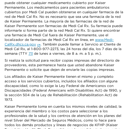
puede obtener cualquier medicamento cubierto por Kaiser
Permanente. Los medicamentos para pacientes ambulatorios
cubiertos por Medi Cal pueden obtenerse en cualquier farmacia de la
red de Medi Cal Rx. No es necesario que sea una farmacia de la red
de Kaiser Permanente. La mayoría de las farmacias de la red de
Kaiser Permanente son farmacias de Medi Cal Rx. Su farmacia puede
informarle si forma parte de la red Medi Cal Rx. Si quiere encontrar
una farmacia de Medi Cal fuera de Kaiser Permanente, use el
localizador de farmacias de Medi Cal Rx en línea, en
www.Medi-
CalRx.dhcs.ca.gov
. También puede llamar a Servicio al Cliente de
Medi Cal Rx, al 1-800-977-2273, las 24 horas del día, los 7 días de la
semana (TTY
711
de lunes a viernes, de 8 a. m. a 5 p. m.).
Si realiza la solicitud para recibir copias impresas del directorio de
proveedores, esta permanece hasta que usted abandone Kaiser
Permanente o solicite que dejen de enviarle las copias impresas.
Los afiliados de Kaiser Permanente tienen el mismo y completo
acceso a los servicios cubiertos, incluidos los afiliados con alguna
discapacidad, como lo exige la Ley Federal de Americanos con
Discapacidades (Federal Americans with Disabilities Act) de 1990, y
la sección 504 de la Ley de Rehabilitación (Rehabilitation Act) de
1973.
Kaiser Permanente toma en cuenta los mismos niveles de calidad, la
experiencia del miembro o los costos para seleccionar a los
profesionales de la salud y los centros de atención en los planes del
nivel Silver del Mercado de Seguros Médicos, como lo hace para
todos los demás productos y líneas de negocios de KFHP (Kaiser