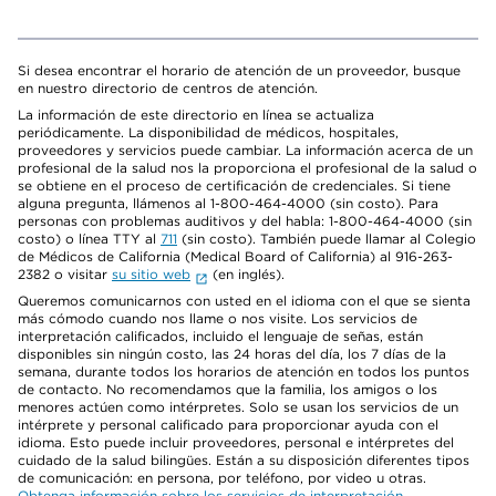
Si desea encontrar el horario de atención de un proveedor, busque
en nuestro directorio de centros de atención.
La información de este directorio en línea se actualiza
periódicamente. La disponibilidad de médicos, hospitales,
proveedores y servicios puede cambiar. La información acerca de un
profesional de la salud nos la proporciona el profesional de la salud o
se obtiene en el proceso de certificación de credenciales. Si tiene
alguna pregunta, llámenos al 1-800-464-4000 (sin costo). Para
personas con problemas auditivos y del habla: 1-800-464-4000 (sin
costo) o línea TTY al
711
(sin costo). También puede llamar al Colegio
de Médicos de California (Medical Board of California) al 916-263-
2382 o visitar
su sitio web
(en inglés).
Queremos comunicarnos con usted en el idioma con el que se sienta
más cómodo cuando nos llame o nos visite. Los servicios de
interpretación calificados, incluido el lenguaje de señas, están
disponibles sin ningún costo, las 24 horas del día, los 7 días de la
semana, durante todos los horarios de atención en todos los puntos
de contacto. No recomendamos que la familia, los amigos o los
menores actúen como intérpretes. Solo se usan los servicios de un
intérprete y personal calificado para proporcionar ayuda con el
idioma. Esto puede incluir proveedores, personal e intérpretes del
cuidado de la salud bilingües. Están a su disposición diferentes tipos
de comunicación: en persona, por teléfono, por video u otras.
Obtenga información sobre los servicios de interpretación
.