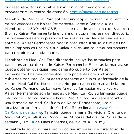
Si desea reportar un posible error con la información de un
proveedor o un centro de atención,
comuníquese con nosotros
.
Miembro de Medicare: Para solicitar una copia impresa del directorio
de proveedores de Kaiser Permanente, llame a Servicio a los
Miembros al 1-800-443-0815, los siete días de la semana, de 8 a. m. a
8 p. m. Kaiser Permanente le enviará una copia impresa del directorio
de proveedores en un plazo de tres (3) días hábiles después de su
solicitud. Kaiser Permanente podría preguntar si su solicitud de una
copia impresa es una solicitud única o si es una solicitud permanente
para recibir esta copia impresa.
Miembros de Medi-Cal: Este directorio incluye las farmacias para
pacientes ambulatorios de Kaiser Permanente. En estas farmacias, se
puede obtener cualquier medicamento cubierto por Kaiser
Permanente. Los medicamentos para pacientes ambulatorios
cubiertos por Medi Cal pueden obtenerse en cualquier farmacia de la
red de Medi Cal Rx. No es necesario que sea una farmacia de la red
de Kaiser Permanente. La mayoría de las farmacias de la red de
Kaiser Permanente son farmacias de Medi Cal Rx. Su farmacia puede
informarle si forma parte de la red Medi Cal Rx. Si quiere encontrar
una farmacia de Medi Cal fuera de Kaiser Permanente, use el
localizador de farmacias de Medi Cal Rx en línea, en
www.Medi-
CalRx.dhcs.ca.gov
. También puede llamar a Servicio al Cliente de
Medi Cal Rx, al 1-800-977-2273, las 24 horas del día, los 7 días de la
semana (TTY
711
de lunes a viernes, de 8 a. m. a 5 p. m.).
Si realiza la solicitud para recibir copias impresas del directorio de
proveedores, esta permanece hasta que usted abandone Kaiser