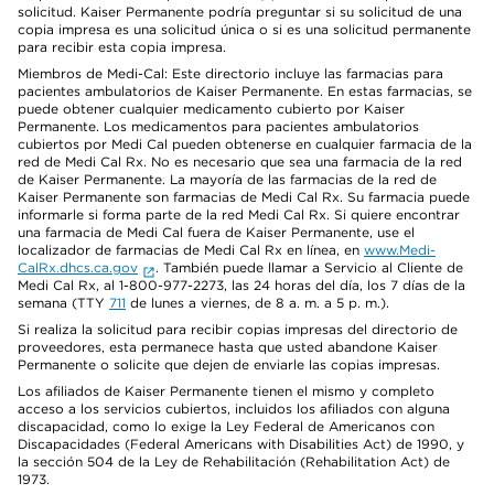
solicitud. Kaiser Permanente podría preguntar si su solicitud de una
copia impresa es una solicitud única o si es una solicitud permanente
para recibir esta copia impresa.
Miembros de Medi-Cal: Este directorio incluye las farmacias para
pacientes ambulatorios de Kaiser Permanente. En estas farmacias, se
puede obtener cualquier medicamento cubierto por Kaiser
Permanente. Los medicamentos para pacientes ambulatorios
cubiertos por Medi Cal pueden obtenerse en cualquier farmacia de la
red de Medi Cal Rx. No es necesario que sea una farmacia de la red
de Kaiser Permanente. La mayoría de las farmacias de la red de
Kaiser Permanente son farmacias de Medi Cal Rx. Su farmacia puede
informarle si forma parte de la red Medi Cal Rx. Si quiere encontrar
una farmacia de Medi Cal fuera de Kaiser Permanente, use el
localizador de farmacias de Medi Cal Rx en línea, en
www.Medi-
CalRx.dhcs.ca.gov
. También puede llamar a Servicio al Cliente de
Medi Cal Rx, al 1-800-977-2273, las 24 horas del día, los 7 días de la
semana (TTY
711
de lunes a viernes, de 8 a. m. a 5 p. m.).
Si realiza la solicitud para recibir copias impresas del directorio de
proveedores, esta permanece hasta que usted abandone Kaiser
Permanente o solicite que dejen de enviarle las copias impresas.
Los afiliados de Kaiser Permanente tienen el mismo y completo
acceso a los servicios cubiertos, incluidos los afiliados con alguna
discapacidad, como lo exige la Ley Federal de Americanos con
Discapacidades (Federal Americans with Disabilities Act) de 1990, y
la sección 504 de la Ley de Rehabilitación (Rehabilitation Act) de
1973.