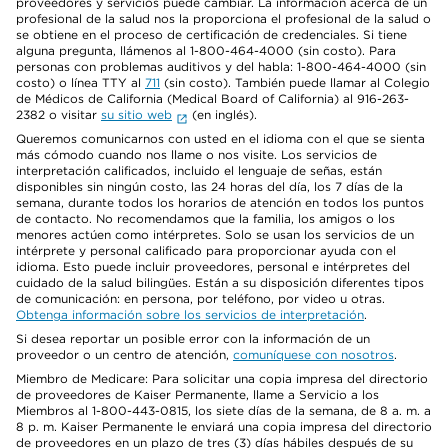
proveedores y servicios puede cambiar. La información acerca de un
profesional de la salud nos la proporciona el profesional de la salud o
se obtiene en el proceso de certificación de credenciales. Si tiene
alguna pregunta, llámenos al 1-800-464-4000 (sin costo). Para
personas con problemas auditivos y del habla: 1-800-464-4000 (sin
costo) o línea TTY al
711
(sin costo). También puede llamar al Colegio
de Médicos de California (Medical Board of California) al 916-263-
2382 o visitar
su sitio web
(en inglés).
Queremos comunicarnos con usted en el idioma con el que se sienta
más cómodo cuando nos llame o nos visite. Los servicios de
interpretación calificados, incluido el lenguaje de señas, están
disponibles sin ningún costo, las 24 horas del día, los 7 días de la
semana, durante todos los horarios de atención en todos los puntos
de contacto. No recomendamos que la familia, los amigos o los
menores actúen como intérpretes. Solo se usan los servicios de un
intérprete y personal calificado para proporcionar ayuda con el
idioma. Esto puede incluir proveedores, personal e intérpretes del
cuidado de la salud bilingües. Están a su disposición diferentes tipos
de comunicación: en persona, por teléfono, por video u otras.
Obtenga información sobre los servicios de interpretación
.
Si desea reportar un posible error con la información de un
proveedor o un centro de atención,
comuníquese con nosotros
.
Miembro de Medicare: Para solicitar una copia impresa del directorio
de proveedores de Kaiser Permanente, llame a Servicio a los
Miembros al 1-800-443-0815, los siete días de la semana, de 8 a. m. a
8 p. m. Kaiser Permanente le enviará una copia impresa del directorio
de proveedores en un plazo de tres (3) días hábiles después de su