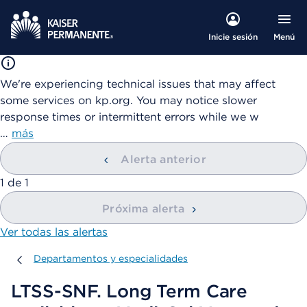
Menú
Inicie sesión
We're experiencing technical issues that may affect
some services on kp.org. You may notice slower
response times or intermittent errors while we w
…
más
Alerta anterior
mostrando
1
de
1
Próxima alerta
Ver todas las alertas
Departamentos y especialidades
Departamentos y especialidades
LTSS-SNF. Long Term Care