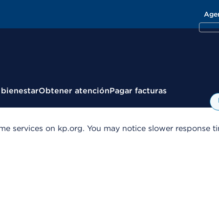
Age
 bienestar
Obtener atención
Pagar facturas
me services on kp.org. You may notice slower response tim