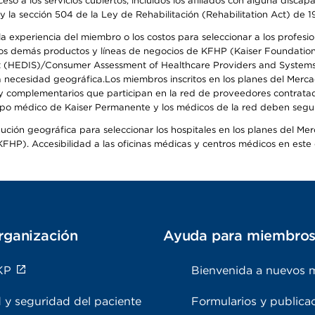
so a los servicios cubiertos, incluidos los afiliados con alguna disc
y la sección 504 de la Ley de Rehabilitación (Rehabilitation Act) de 1
 experiencia del miembro o los costos para seleccionar a los profesiona
s demás productos y líneas de negocios de KFHP (Kaiser Foundation He
t (HEDIS)/Consumer Assessment of Healthcare Providers and Systems (
 la necesidad geográfica.Los miembros inscritos en los planes del Me
s y complementarios que participan en la red de proveedores contrata
o médico de Kaiser Permanente y los médicos de la red deben seguir l
ribución geográfica para seleccionar los hospitales en los planes del 
HP). Accesibilidad a las oficinas médicas y centros médicos en este d
rganización
Ayuda para miembro
KP
Bienvenida a nuevos 
 y seguridad del paciente
Formularios y publica