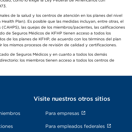
apacidad, como lo exige la Ley Federal de Americanos con
973.
les de la salud y los centros de atención en los planes del nivel
alth Plan). Es posible que las medidas incluyan, entre otras, el
CAHPS), las quejas de los miembros/pacientes, las calificaciones
rcado de Seguros Médicos de KFHP tienen acceso a todos los
dos de los planes de KFHP, de acuerdo con los términos del plan
os mismos procesos de revisión de calidad y certificaciones.
Mercado de Seguros Médicos y en cuanto a todos los demás
irectorio: los miembros tienen acceso a todos los centros de
s
Visite nuestros otros sitios
miembros
Para empresas
ciones
Para empleados federales