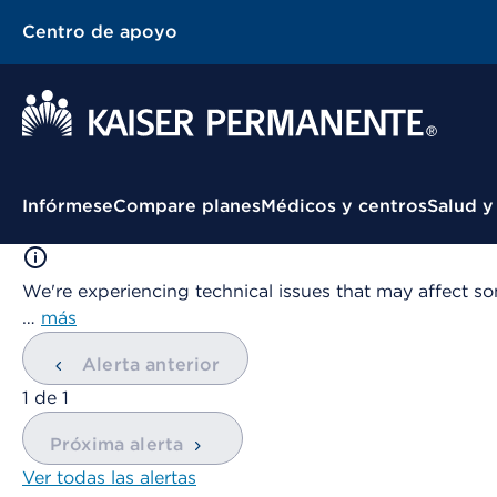
Centro de apoyo
Menú contextual
Infórmese
Compare planes
Médicos y centros
Salud y
We're experiencing technical issues that may affect so
…
más
Alerta anterior
mostrando
1
de
1
Próxima alerta
Ver todas las alertas