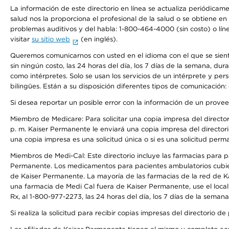
La información de este directorio en línea se actualiza periódicam
salud nos la proporciona el profesional de la salud o se obtiene e
problemas auditivos y del habla: 1-800-464-4000 (sin costo) o lín
visitar
su sitio web
(en inglés).
Queremos comunicarnos con usted en el idioma con el que se sienta 
sin ningún costo, las 24 horas del día, los 7 días de la semana, d
como intérpretes. Solo se usan los servicios de un intérprete y per
bilingües. Están a su disposición diferentes tipos de comunicación:
Si desea reportar un posible error con la información de un prove
Miembro de Medicare: Para solicitar una copia impresa del director
p. m. Kaiser Permanente le enviará una copia impresa del directori
una copia impresa es una solicitud única o si es una solicitud perm
Miembros de Medi-Cal: Este directorio incluye las farmacias para
Permanente. Los medicamentos para pacientes ambulatorios cubier
de Kaiser Permanente. La mayoría de las farmacias de la red de Ka
una farmacia de Medi Cal fuera de Kaiser Permanente, use el local
Rx, al 1-800-977-2273, las 24 horas del día, los 7 días de la sema
Si realiza la solicitud para recibir copias impresas del directori