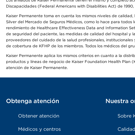
Los afiliados de Kaiser Permanente tienen el mismo y completo acce
Discapacidades (Federal Americans with Disabilities Act) de 1990, 
Kaiser Permanente toma en cuenta los mismos niveles de calidad, la
Silver del Mercado de Seguros Médicos, como lo hace para todos lo
rendimiento de Healthcare Effectiveness Data and Information Se
de seguridad del paciente, las medidas de calidad del hospital y
proveedores del cuidado de la salud profesionales, institucionale
de cobertura de KFHP de los miembros. Todos los médicos del grup
Kaiser Permanente aplica los mismos criterios en cuanto a la dist
productos y líneas de negocio de Kaiser Foundation Health Plan (KF
atención de Kaiser Permanente.
Obtenga atención
Nuestra o
Obtener atención
Sobre 
Médicos y centros
Calidad