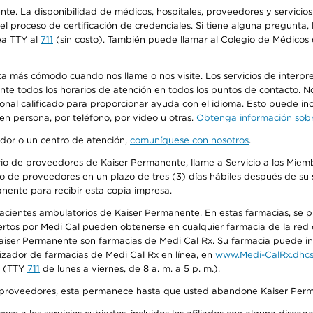
ente. La disponibilidad de médicos, hospitales, proveedores y servici
n el proceso de certificación de credenciales. Si tiene alguna pregunt
ea TTY al
711
(sin costo). También puede llamar al Colegio de Médicos d
más cómodo cuando nos llame o nos visite. Los servicios de interpreta
urante todos los horarios de atención en todos los puntos de contacto.
sonal calificado para proporcionar ayuda con el idioma. Esto puede inc
 en persona, por teléfono, por video u otras.
Obtenga información sobre
edor o un centro de atención,
comuníquese con nosotros
.
io de proveedores de Kaiser Permanente, llame a Servicio a los Miembr
o de proveedores en un plazo de tres (3) días hábiles después de su s
anente para recibir esta copia impresa.
 pacientes ambulatorios de Kaiser Permanente. En estas farmacias, se
tos por Medi Cal pueden obtenerse en cualquier farmacia de la red d
iser Permanente son farmacias de Medi Cal Rx. Su farmacia puede info
izador de farmacias de Medi Cal Rx en línea, en
www.Medi-CalRx.dhcs
na (TTY
711
de lunes a viernes, de 8 a. m. a 5 p. m.).
o de proveedores, esta permanece hasta que usted abandone Kaiser Perm