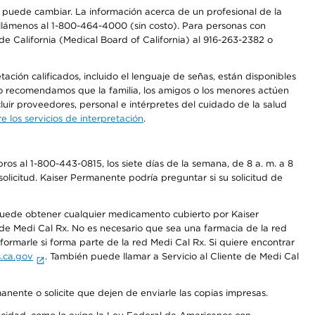
os puede cambiar. La información acerca de un profesional de la
a, llámenos al 1-800-464-4000 (sin costo). Para personas con
e California (Medical Board of California) al 916-263-2382 o
ción calificados, incluido el lenguaje de señas, están disponibles
 No recomendamos que la familia, los amigos o los menores actúen
luir proveedores, personal e intérpretes del cuidado de la salud
 los servicios de interpretación
.
os al 1-800-443-0815, los siete días de la semana, de 8 a. m. a 8
olicitud. Kaiser Permanente podría preguntar si su solicitud de
 puede obtener cualquier medicamento cubierto por Kaiser
e Medi Cal Rx. No es necesario que sea una farmacia de la red
rmarle si forma parte de la red Medi Cal Rx. Si quiere encontrar
.ca.gov
. También puede llamar a Servicio al Cliente de Medi Cal
anente o solicite que dejen de enviarle las copias impresas.