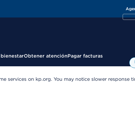
Age
 bienestar
Obtener atención
Pagar facturas
me services on kp.org. You may notice slower response tim