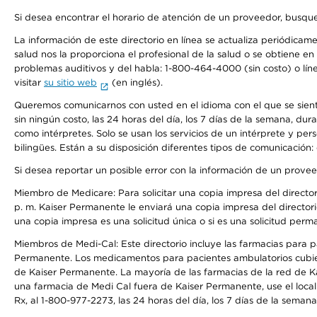
Si desea encontrar el horario de atención de un proveedor, busque
La información de este directorio en línea se actualiza periódicam
salud nos la proporciona el profesional de la salud o se obtiene e
problemas auditivos y del habla: 1-800-464-4000 (sin costo) o lín
visitar
su sitio web
(en inglés).
Queremos comunicarnos con usted en el idioma con el que se sienta 
sin ningún costo, las 24 horas del día, los 7 días de la semana, d
como intérpretes. Solo se usan los servicios de un intérprete y per
bilingües. Están a su disposición diferentes tipos de comunicación:
Si desea reportar un posible error con la información de un prove
Miembro de Medicare: Para solicitar una copia impresa del director
p. m. Kaiser Permanente le enviará una copia impresa del directori
una copia impresa es una solicitud única o si es una solicitud perm
Miembros de Medi-Cal: Este directorio incluye las farmacias para
Permanente. Los medicamentos para pacientes ambulatorios cubier
de Kaiser Permanente. La mayoría de las farmacias de la red de Ka
una farmacia de Medi Cal fuera de Kaiser Permanente, use el local
Rx, al 1-800-977-2273, las 24 horas del día, los 7 días de la sema