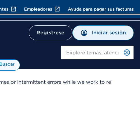
ntes
Empleadores
Ayuda para pagar sus facturas
Iniciar sesión
Regístrese
Bu
Buscar
es or intermittent errors while we work to re