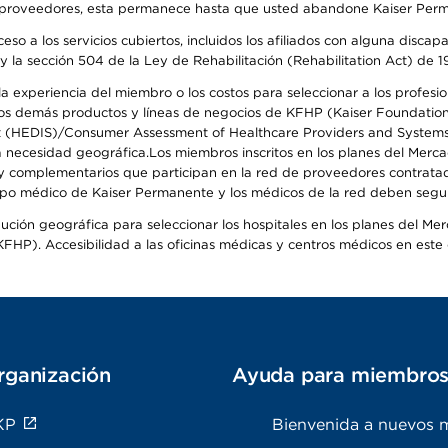
o de proveedores, esta permanece hasta que usted abandone Kaiser Perm
so a los servicios cubiertos, incluidos los afiliados con alguna disc
y la sección 504 de la Ley de Rehabilitación (Rehabilitation Act) de 1
 experiencia del miembro o los costos para seleccionar a los profesiona
s demás productos y líneas de negocios de KFHP (Kaiser Foundation He
t (HEDIS)/Consumer Assessment of Healthcare Providers and Systems (
 la necesidad geográfica.Los miembros inscritos en los planes del Me
s y complementarios que participan en la red de proveedores contrata
o médico de Kaiser Permanente y los médicos de la red deben seguir l
ribución geográfica para seleccionar los hospitales en los planes del 
HP). Accesibilidad a las oficinas médicas y centros médicos en este d
rganización
Ayuda para miembro
KP
Bienvenida a nuevos 