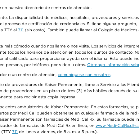
 en nuestro directorio de centros de atención.
ente. La disponibilidad de médicos, hospitales, proveedores y servici
n el proceso de certificación de credenciales. Si tiene alguna pregunt
ea TTY al
711
(sin costo). También puede llamar al Colegio de Médicos d
más cómodo cuando nos llame o nos visite. Los servicios de interpreta
urante todos los horarios de atención en todos los puntos de contacto.
sonal calificado para proporcionar ayuda con el idioma. Esto puede inc
 en persona, por teléfono, por video u otras.
Obtenga información sobre
edor o un centro de atención,
comuníquese con nosotros
.
io de proveedores de Kaiser Permanente, llame a Servicio a los Miembr
o de proveedores en un plazo de tres (3) días hábiles después de su s
anente para recibir esta copia impresa.
 pacientes ambulatorios de Kaiser Permanente. En estas farmacias, se
tos por Medi Cal pueden obtenerse en cualquier farmacia de la red d
iser Permanente son farmacias de Medi Cal Rx. Su farmacia puede info
izador de farmacias de Medi Cal Rx en línea, en
www.Medi-CalRx.dhcs
na (TTY
711
de lunes a viernes, de 8 a. m. a 5 p. m.).