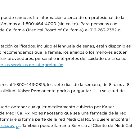
os puede cambiar. La información acerca de un profesional de la
a, llámenos al 1-800-464-4000 (sin costo). Para personas con
e California (Medical Board of California) al 916-263-2382 o
ción calificados, incluido el lenguaje de señas, están disponibles
 No recomendamos que la familia, los amigos o los menores actúen
luir proveedores, personal e intérpretes del cuidado de la salud
 los servicios de interpretación
.
os al 1-800-443-0815, los siete días de la semana, de 8 a. m. a 8
olicitud. Kaiser Permanente podría preguntar si su solicitud de
 puede obtener cualquier medicamento cubierto por Kaiser
e Medi Cal Rx. No es necesario que sea una farmacia de la red
rmarle si forma parte de la red Medi Cal Rx. Si quiere encontrar
.ca.gov
. También puede llamar a Servicio al Cliente de Medi Cal