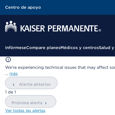
Centro de apoyo
Menú contextual
Infórmese
Compare planes
Médicos y centros
Salud y
We're experiencing technical issues that may affect so
…
más
Alerta anterior
mostrando
1
de
1
Próxima alerta
Ver todas las alertas