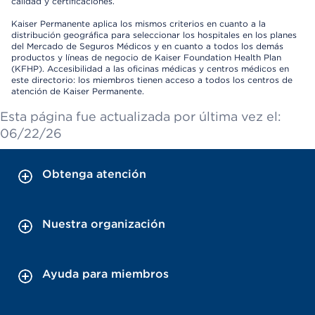
calidad y certificaciones.
Kaiser Permanente aplica los mismos criterios en cuanto a la
distribución geográfica para seleccionar los hospitales en los planes
del Mercado de Seguros Médicos y en cuanto a todos los demás
productos y líneas de negocio de Kaiser Foundation Health Plan
(KFHP). Accesibilidad a las oficinas médicas y centros médicos en
este directorio: los miembros tienen acceso a todos los centros de
atención de Kaiser Permanente.
Esta página fue actualizada por última vez el:
06/22/26
Obtenga atención
Nuestra organización
Ayuda para miembros