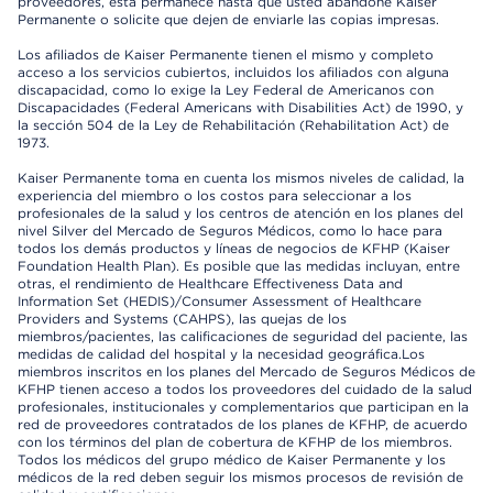
proveedores, esta permanece hasta que usted abandone Kaiser
Permanente o solicite que dejen de enviarle las copias impresas.
Los afiliados de Kaiser Permanente tienen el mismo y completo
acceso a los servicios cubiertos, incluidos los afiliados con alguna
discapacidad, como lo exige la Ley Federal de Americanos con
Discapacidades (Federal Americans with Disabilities Act) de 1990, y
la sección 504 de la Ley de Rehabilitación (Rehabilitation Act) de
1973.
Kaiser Permanente toma en cuenta los mismos niveles de calidad, la
experiencia del miembro o los costos para seleccionar a los
profesionales de la salud y los centros de atención en los planes del
nivel Silver del Mercado de Seguros Médicos, como lo hace para
todos los demás productos y líneas de negocios de KFHP (Kaiser
Foundation Health Plan). Es posible que las medidas incluyan, entre
otras, el rendimiento de Healthcare Effectiveness Data and
Information Set (HEDIS)/Consumer Assessment of Healthcare
Providers and Systems (CAHPS), las quejas de los
miembros/pacientes, las calificaciones de seguridad del paciente, las
medidas de calidad del hospital y la necesidad geográfica.Los
miembros inscritos en los planes del Mercado de Seguros Médicos de
KFHP tienen acceso a todos los proveedores del cuidado de la salud
profesionales, institucionales y complementarios que participan en la
red de proveedores contratados de los planes de KFHP, de acuerdo
con los términos del plan de cobertura de KFHP de los miembros.
Todos los médicos del grupo médico de Kaiser Permanente y los
médicos de la red deben seguir los mismos procesos de revisión de