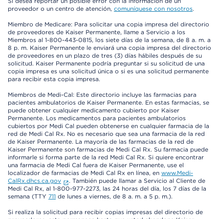
Si desea reportar un posible error con la información de un
proveedor o un centro de atención,
comuníquese con nosotros
.
Miembro de Medicare: Para solicitar una copia impresa del directorio
de proveedores de Kaiser Permanente, llame a Servicio a los
Miembros al 1-800-443-0815, los siete días de la semana, de 8 a. m. a
8 p. m. Kaiser Permanente le enviará una copia impresa del directorio
de proveedores en un plazo de tres (3) días hábiles después de su
solicitud. Kaiser Permanente podría preguntar si su solicitud de una
copia impresa es una solicitud única o si es una solicitud permanente
para recibir esta copia impresa.
Miembros de Medi-Cal: Este directorio incluye las farmacias para
pacientes ambulatorios de Kaiser Permanente. En estas farmacias, se
puede obtener cualquier medicamento cubierto por Kaiser
Permanente. Los medicamentos para pacientes ambulatorios
cubiertos por Medi Cal pueden obtenerse en cualquier farmacia de la
red de Medi Cal Rx. No es necesario que sea una farmacia de la red
de Kaiser Permanente. La mayoría de las farmacias de la red de
Kaiser Permanente son farmacias de Medi Cal Rx. Su farmacia puede
informarle si forma parte de la red Medi Cal Rx. Si quiere encontrar
una farmacia de Medi Cal fuera de Kaiser Permanente, use el
localizador de farmacias de Medi Cal Rx en línea, en
www.Medi-
CalRx.dhcs.ca.gov
. También puede llamar a Servicio al Cliente de
Medi Cal Rx, al 1-800-977-2273, las 24 horas del día, los 7 días de la
semana (TTY
711
de lunes a viernes, de 8 a. m. a 5 p. m.).
Si realiza la solicitud para recibir copias impresas del directorio de