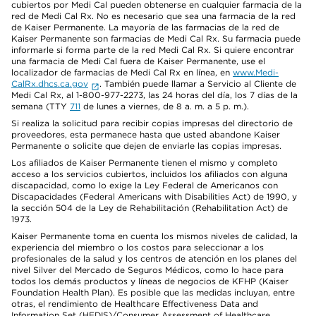
cubiertos por Medi Cal pueden obtenerse en cualquier farmacia de la
red de Medi Cal Rx. No es necesario que sea una farmacia de la red
de Kaiser Permanente. La mayoría de las farmacias de la red de
Kaiser Permanente son farmacias de Medi Cal Rx. Su farmacia puede
informarle si forma parte de la red Medi Cal Rx. Si quiere encontrar
una farmacia de Medi Cal fuera de Kaiser Permanente, use el
localizador de farmacias de Medi Cal Rx en línea, en
www.Medi-
CalRx.dhcs.ca.gov
. También puede llamar a Servicio al Cliente de
Medi Cal Rx, al 1-800-977-2273, las 24 horas del día, los 7 días de la
semana (TTY
711
de lunes a viernes, de 8 a. m. a 5 p. m.).
Si realiza la solicitud para recibir copias impresas del directorio de
proveedores, esta permanece hasta que usted abandone Kaiser
Permanente o solicite que dejen de enviarle las copias impresas.
Los afiliados de Kaiser Permanente tienen el mismo y completo
acceso a los servicios cubiertos, incluidos los afiliados con alguna
discapacidad, como lo exige la Ley Federal de Americanos con
Discapacidades (Federal Americans with Disabilities Act) de 1990, y
la sección 504 de la Ley de Rehabilitación (Rehabilitation Act) de
1973.
Kaiser Permanente toma en cuenta los mismos niveles de calidad, la
experiencia del miembro o los costos para seleccionar a los
profesionales de la salud y los centros de atención en los planes del
nivel Silver del Mercado de Seguros Médicos, como lo hace para
todos los demás productos y líneas de negocios de KFHP (Kaiser
Foundation Health Plan). Es posible que las medidas incluyan, entre
otras, el rendimiento de Healthcare Effectiveness Data and
Information Set (HEDIS)/Consumer Assessment of Healthcare