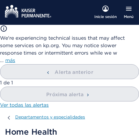
Menú
Inicie sesión
We're experiencing technical issues that may affect
some services on kp.org. You may notice slower
response times or intermittent errors while we w
…
más
Alerta anterior
mostrando
1
de
1
Próxima alerta
Ver todas las alertas
Departamentos y especialidades
Departamentos y especialidades
Home Health