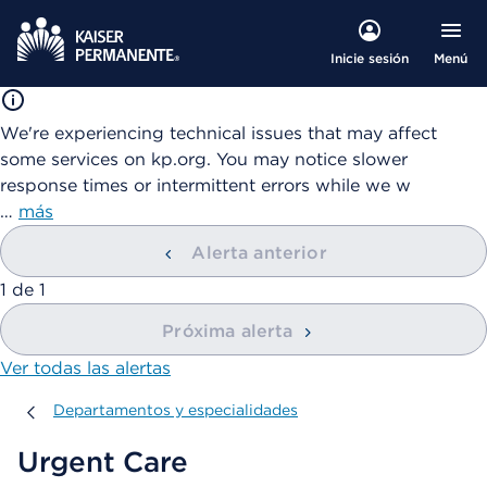
Menú
Inicie sesión
We're experiencing technical issues that may affect
some services on kp.org. You may notice slower
response times or intermittent errors while we w
…
más
Alerta anterior
mostrando
1
de
1
Próxima alerta
Ver todas las alertas
Departamentos y especialidades
Departamentos y especialidades
Urgent Care