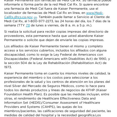
Kaiser Permanente son farmacias de Medi Cal Rx. Su farmacia puede
informarle si forma parte de la red Medi Cal Rx. Si quiere encontrar
una farmacia de Medi Cal fuera de Kaiser Permanente, use el
localizador de farmacias de Medi Cal Rx en línea, en
www.Medi-
CalRx.dhcs.ca.gov
. También puede llamar a Servicio al Cliente de
Medi Cal Rx, al 1-800-977-2273, las 24 horas del día, los 7 días de la
semana (TTY
711
de lunes a viernes, de 8 a. m. a 5 p. m.).
Si realiza la solicitud para recibir copias impresas del directorio de
proveedores, esta permanece hasta que usted abandone Kaiser
Permanente o solicite que dejen de enviarle las copias impresas.
Los afiliados de Kaiser Permanente tienen el mismo y completo
acceso a los servicios cubiertos, incluidos los afiliados con alguna
discapacidad, como lo exige la Ley Federal de Americanos con
Discapacidades (Federal Americans with Disabilities Act) de 1990, y
la sección 504 de la Ley de Rehabilitación (Rehabilitation Act) de
1973.
Kaiser Permanente toma en cuenta los mismos niveles de calidad, la
experiencia del miembro o los costos para seleccionar a los
profesionales de la salud y los centros de atención en los planes del
nivel Silver del Mercado de Seguros Médicos, como lo hace para
todos los demás productos y líneas de negocios de KFHP (Kaiser
Foundation Health Plan). Es posible que las medidas incluyan, entre
otras, el rendimiento de Healthcare Effectiveness Data and
Information Set (HEDIS)/Consumer Assessment of Healthcare
Providers and Systems (CAHPS), las quejas de los
miembros/pacientes, las calificaciones de seguridad del paciente, las
medidas de calidad del hospital y la necesidad geográfica.Los