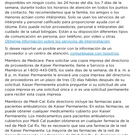
disponibles sin ningún costo, las 24 horas del día, los 7 días de la
semana, durante todos los horarios de atención en todos los puntos
de contacto. No recomendamos que la familia, los amigos o los
menores actúen como intérpretes. Solo se usan los servicios de un
intérprete y personal calificado para proporcionar ayuda con el
idioma. Esto puede incluir proveedores, personal e intérpretes del
cuidado de la salud bilingües. Están a su disposición diferentes tipos
de comunicación: en persona, por teléfono, por video u otras.
Obtenga información sobre los servicios de interpretación
.
Si desea reportar un posible error con la información de un
proveedor o un centro de atención,
comuníquese con nosotros
.
Miembro de Medicare: Para solicitar una copia impresa del directorio
de proveedores de Kaiser Permanente, llame a Servicio a los
Miembros al 1-800-443-0815, los siete días de la semana, de 8 a. m. a
8 p. m. Kaiser Permanente le enviará una copia impresa del directorio
de proveedores en un plazo de tres (3) días hábiles después de su
solicitud. Kaiser Permanente podría preguntar si su solicitud de una
copia impresa es una solicitud única o si es una solicitud permanente
para recibir esta copia impresa.
Miembros de Medi-Cal: Este directorio incluye las farmacias para
pacientes ambulatorios de Kaiser Permanente. En estas farmacias, se
puede obtener cualquier medicamento cubierto por Kaiser
Permanente. Los medicamentos para pacientes ambulatorios
cubiertos por Medi Cal pueden obtenerse en cualquier farmacia de la
red de Medi Cal Rx. No es necesario que sea una farmacia de la red
de Kaiser Permanente. La mayoría de las farmacias de la red de