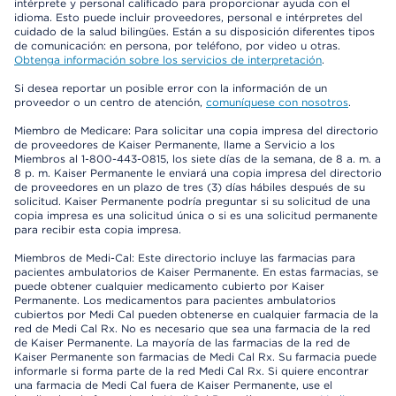
intérprete y personal calificado para proporcionar ayuda con el
idioma. Esto puede incluir proveedores, personal e intérpretes del
cuidado de la salud bilingües. Están a su disposición diferentes tipos
de comunicación: en persona, por teléfono, por video u otras.
Obtenga información sobre los servicios de interpretación
.
Si desea reportar un posible error con la información de un
proveedor o un centro de atención,
comuníquese con nosotros
.
Miembro de Medicare: Para solicitar una copia impresa del directorio
de proveedores de Kaiser Permanente, llame a Servicio a los
Miembros al 1-800-443-0815, los siete días de la semana, de 8 a. m. a
8 p. m. Kaiser Permanente le enviará una copia impresa del directorio
de proveedores en un plazo de tres (3) días hábiles después de su
solicitud. Kaiser Permanente podría preguntar si su solicitud de una
copia impresa es una solicitud única o si es una solicitud permanente
para recibir esta copia impresa.
Miembros de Medi-Cal: Este directorio incluye las farmacias para
pacientes ambulatorios de Kaiser Permanente. En estas farmacias, se
puede obtener cualquier medicamento cubierto por Kaiser
Permanente. Los medicamentos para pacientes ambulatorios
cubiertos por Medi Cal pueden obtenerse en cualquier farmacia de la
red de Medi Cal Rx. No es necesario que sea una farmacia de la red
de Kaiser Permanente. La mayoría de las farmacias de la red de
Kaiser Permanente son farmacias de Medi Cal Rx. Su farmacia puede
informarle si forma parte de la red Medi Cal Rx. Si quiere encontrar
una farmacia de Medi Cal fuera de Kaiser Permanente, use el