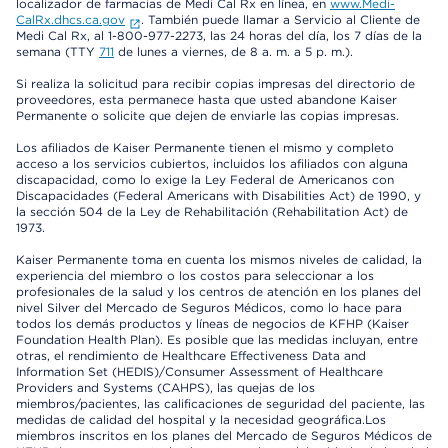
localizador de farmacias de Medi Cal Rx en línea, en
www.Medi-
CalRx.dhcs.ca.gov
. También puede llamar a Servicio al Cliente de
Medi Cal Rx, al 1-800-977-2273, las 24 horas del día, los 7 días de la
semana (TTY
711
de lunes a viernes, de 8 a. m. a 5 p. m.).
Si realiza la solicitud para recibir copias impresas del directorio de
proveedores, esta permanece hasta que usted abandone Kaiser
Permanente o solicite que dejen de enviarle las copias impresas.
Los afiliados de Kaiser Permanente tienen el mismo y completo
acceso a los servicios cubiertos, incluidos los afiliados con alguna
discapacidad, como lo exige la Ley Federal de Americanos con
Discapacidades (Federal Americans with Disabilities Act) de 1990, y
la sección 504 de la Ley de Rehabilitación (Rehabilitation Act) de
1973.
Kaiser Permanente toma en cuenta los mismos niveles de calidad, la
experiencia del miembro o los costos para seleccionar a los
profesionales de la salud y los centros de atención en los planes del
nivel Silver del Mercado de Seguros Médicos, como lo hace para
todos los demás productos y líneas de negocios de KFHP (Kaiser
Foundation Health Plan). Es posible que las medidas incluyan, entre
otras, el rendimiento de Healthcare Effectiveness Data and
Information Set (HEDIS)/Consumer Assessment of Healthcare
Providers and Systems (CAHPS), las quejas de los
miembros/pacientes, las calificaciones de seguridad del paciente, las
medidas de calidad del hospital y la necesidad geográfica.Los
miembros inscritos en los planes del Mercado de Seguros Médicos de