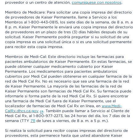
proveedor o un centro de atención,
comuníquese con nosotros
.
Miembro de Medicare: Para solicitar una copia impresa del directorio
de proveedores de Kaiser Permanente, llame a Servicio a los
Miembros al 1-800-443-0815, los siete días de la semana, de 8 a. m. a
8 p. m. Kaiser Permanente le enviará una copia impresa del directorio
de proveedores en un plazo de tres (3) días hábiles después de su
solicitud. Kaiser Permanente podría preguntar si su solicitud de una
copia impresa es una solicitud única o si es una solicitud permanente
para recibir esta copia impresa.
Miembros de Medi-Cal: Este directorio incluye las farmacias para
pacientes ambulatorios de Kaiser Permanente. En estas farmacias, se
puede obtener cualquier medicamento cubierto por Kaiser
Permanente. Los medicamentos para pacientes ambulatorios
cubiertos por Medi Cal pueden obtenerse en cualquier farmacia de la
red de Medi Cal Rx. No es necesario que sea una farmacia de la red
de Kaiser Permanente. La mayoría de las farmacias de la red de
Kaiser Permanente son farmacias de Medi Cal Rx. Su farmacia puede
informarle si forma parte de la red Medi Cal Rx. Si quiere encontrar
una farmacia de Medi Cal fuera de Kaiser Permanente, use el
localizador de farmacias de Medi Cal Rx en línea, en
www.Medi-
CalRx.dhcs.ca.gov
. También puede llamar a Servicio al Cliente de
Medi Cal Rx, al 1-800-977-2273, las 24 horas del día, los 7 días de la
semana (TTY
711
de lunes a viernes, de 8 a. m. a 5 p. m.).
Si realiza la solicitud para recibir copias impresas del directorio de
proveedores, esta permanece hasta que usted abandone Kaiser