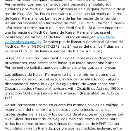
Permanente. Los medicamentos para pacientes ambulatorios
cubiertos por Medi Cal pueden obtenerse en cualquier farmacia de la
red de Medi Cal Rx. No es necesario que sea una farmacia de la red
de Kaiser Permanente. La mayoría de las farmacias de la red de
Kaiser Permanente son farmacias de Medi Cal Rx. Su farmacia puede
informarle si forma parte de la red Medi Cal Rx. Si quiere encontrar
una farmacia de Medi Cal fuera de Kaiser Permanente, use el
localizador de farmacias de Medi Cal Rx en línea, en
www.Medi-
CalRx.dhcs.ca.gov
. También puede llamar a Servicio al Cliente de
Medi Cal Rx, al 1-800-977-2273, las 24 horas del día, los 7 días de la
semana (TTY
711
de lunes a viernes, de 8 a. m. a 5 p. m.).
Si realiza la solicitud para recibir copias impresas del directorio de
proveedores, esta permanece hasta que usted abandone Kaiser
Permanente o solicite que dejen de enviarle las copias impresas.
Los afiliados de Kaiser Permanente tienen el mismo y completo
acceso a los servicios cubiertos, incluidos los afiliados con alguna
discapacidad, como lo exige la Ley Federal de Americanos con
Discapacidades (Federal Americans with Disabilities Act) de 1990, y
la sección 504 de la Ley de Rehabilitación (Rehabilitation Act) de
1973.
Kaiser Permanente toma en cuenta los mismos niveles de calidad, la
experiencia del miembro o los costos para seleccionar a los
profesionales de la salud y los centros de atención en los planes del
nivel Silver del Mercado de Seguros Médicos, como lo hace para
todos los demás productos y líneas de negocios de KFHP (Kaiser
Foundation Health Plan). Es posible que las medidas incluyan, entre