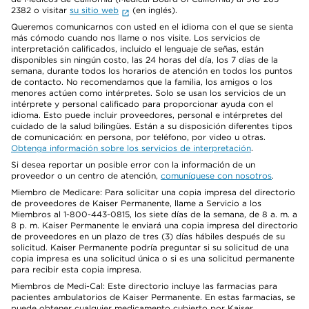
2382 o visitar
su sitio web
(en inglés).
Queremos comunicarnos con usted en el idioma con el que se sienta
más cómodo cuando nos llame o nos visite. Los servicios de
interpretación calificados, incluido el lenguaje de señas, están
disponibles sin ningún costo, las 24 horas del día, los 7 días de la
semana, durante todos los horarios de atención en todos los puntos
de contacto. No recomendamos que la familia, los amigos o los
menores actúen como intérpretes. Solo se usan los servicios de un
intérprete y personal calificado para proporcionar ayuda con el
idioma. Esto puede incluir proveedores, personal e intérpretes del
cuidado de la salud bilingües. Están a su disposición diferentes tipos
de comunicación: en persona, por teléfono, por video u otras.
Obtenga información sobre los servicios de interpretación
.
Si desea reportar un posible error con la información de un
proveedor o un centro de atención,
comuníquese con nosotros
.
Miembro de Medicare: Para solicitar una copia impresa del directorio
de proveedores de Kaiser Permanente, llame a Servicio a los
Miembros al 1-800-443-0815, los siete días de la semana, de 8 a. m. a
8 p. m. Kaiser Permanente le enviará una copia impresa del directorio
de proveedores en un plazo de tres (3) días hábiles después de su
solicitud. Kaiser Permanente podría preguntar si su solicitud de una
copia impresa es una solicitud única o si es una solicitud permanente
para recibir esta copia impresa.
Miembros de Medi-Cal: Este directorio incluye las farmacias para
pacientes ambulatorios de Kaiser Permanente. En estas farmacias, se
puede obtener cualquier medicamento cubierto por Kaiser