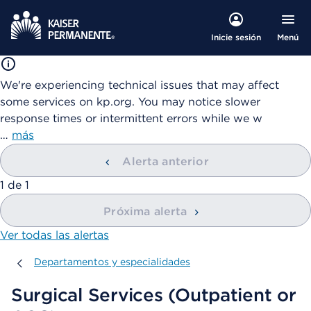
Menú
Inicie sesión
We're experiencing technical issues that may affect
some services on kp.org. You may notice slower
response times or intermittent errors while we w
…
más
Alerta anterior
mostrando
1
de
1
Próxima alerta
Ver todas las alertas
Departamentos y especialidades
Departamentos y especialidades
Surgical Services (Outpatient or