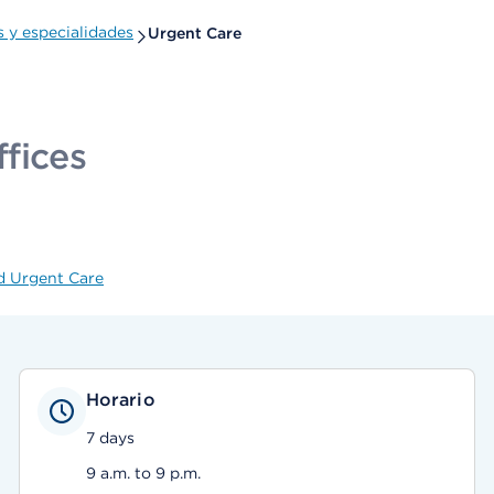
 y especialidades
Urgent Care
fices
d Urgent Care
Horario
7 days
9 a.m. to 9 p.m.