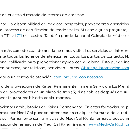
 en nuestro directorio de centros de atención.
ente. La disponibilidad de médicos, hospitales, proveedores y servici
n el proceso de certificación de credenciales. Si tiene alguna pregunt
ea TTY al
711
(sin costo). También puede llamar al Colegio de Médicos d
más cómodo cuando nos llame o nos visite. Los servicios de interpreta
urante todos los horarios de atención en todos los puntos de contacto.
sonal calificado para proporcionar ayuda con el idioma. Esto puede inc
 en persona, por teléfono, por video u otras.
Obtenga información sobre
edor o un centro de atención,
comuníquese con nosotros
.
io de proveedores de Kaiser Permanente, llame a Servicio a los Miembr
o de proveedores en un plazo de tres (3) días hábiles después de su s
anente para recibir esta copia impresa.
 pacientes ambulatorios de Kaiser Permanente. En estas farmacias, se
tos por Medi Cal pueden obtenerse en cualquier farmacia de la red d
iser Permanente son farmacias de Medi Cal Rx. Su farmacia puede info
izador de farmacias de Medi Cal Rx en línea, en
www.Medi-CalRx.dhcs