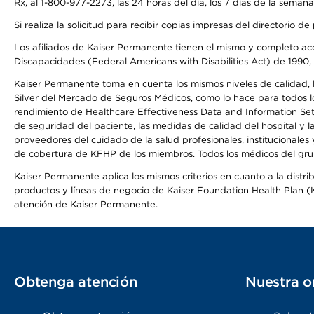
Rx, al 1-800-977-2273, las 24 horas del día, los 7 días de la sema
Si realiza la solicitud para recibir copias impresas del directori
Los afiliados de Kaiser Permanente tienen el mismo y completo acce
Discapacidades (Federal Americans with Disabilities Act) de 1990, 
Kaiser Permanente toma en cuenta los mismos niveles de calidad, la
Silver del Mercado de Seguros Médicos, como lo hace para todos lo
rendimiento de Healthcare Effectiveness Data and Information Se
de seguridad del paciente, las medidas de calidad del hospital y
proveedores del cuidado de la salud profesionales, institucionale
de cobertura de KFHP de los miembros. Todos los médicos del grup
Kaiser Permanente aplica los mismos criterios en cuanto a la dist
productos y líneas de negocio de Kaiser Foundation Health Plan (KF
atención de Kaiser Permanente.
Obtenga atención
Nuestra o