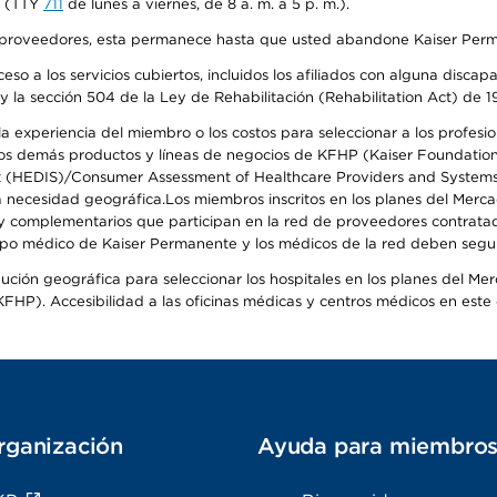
na (TTY
711
de lunes a viernes, de 8 a. m. a 5 p. m.).
o de proveedores, esta permanece hasta que usted abandone Kaiser Perm
so a los servicios cubiertos, incluidos los afiliados con alguna disc
y la sección 504 de la Ley de Rehabilitación (Rehabilitation Act) de 1
 experiencia del miembro o los costos para seleccionar a los profesiona
s demás productos y líneas de negocios de KFHP (Kaiser Foundation He
t (HEDIS)/Consumer Assessment of Healthcare Providers and Systems (
 la necesidad geográfica.Los miembros inscritos en los planes del Me
s y complementarios que participan en la red de proveedores contrata
o médico de Kaiser Permanente y los médicos de la red deben seguir l
ribución geográfica para seleccionar los hospitales en los planes del 
HP). Accesibilidad a las oficinas médicas y centros médicos en este d
rganización
Ayuda para miembro