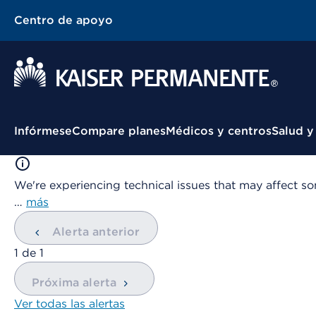
Centro de apoyo
Menú contextual
Infórmese
Compare planes
Médicos y centros
Salud y
We're experiencing technical issues that may affect so
…
más
Alerta anterior
mostrando
1
de
1
Próxima alerta
Ver todas las alertas