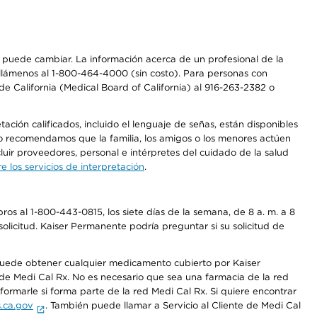
os puede cambiar. La información acerca de un profesional de la
a, llámenos al 1-800-464-4000 (sin costo). Para personas con
e California (Medical Board of California) al 916-263-2382 o
ción calificados, incluido el lenguaje de señas, están disponibles
 No recomendamos que la familia, los amigos o los menores actúen
luir proveedores, personal e intérpretes del cuidado de la salud
 los servicios de interpretación
.
os al 1-800-443-0815, los siete días de la semana, de 8 a. m. a 8
olicitud. Kaiser Permanente podría preguntar si su solicitud de
 puede obtener cualquier medicamento cubierto por Kaiser
e Medi Cal Rx. No es necesario que sea una farmacia de la red
rmarle si forma parte de la red Medi Cal Rx. Si quiere encontrar
.ca.gov
. También puede llamar a Servicio al Cliente de Medi Cal