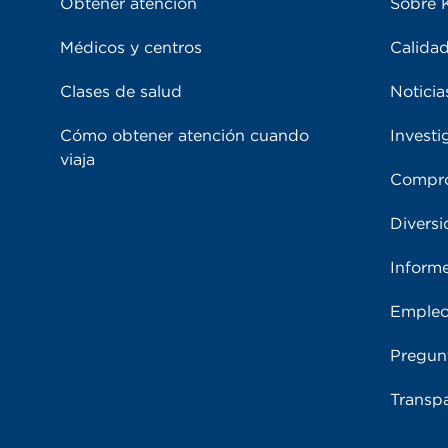
Obtener atención
Sobre 
Médicos y centros
Calidad
Clases de salud
Noticia
Cómo obtener atención cuando
Investi
viaja
Compro
Diversi
Inform
Emple
Pregun
Transpa