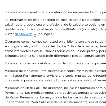
Si desea encontrar el horario de atención de un proveedor, busque
La información de este directorio en línea se actualiza periódicam
salud nos la proporciona el profesional de la salud o se obtiene e
problemas auditivos y del habla: 1-800-464-4000 (sin costo) o lín
visitar
su sitio web
(en inglés).
Queremos comunicarnos con usted en el idioma con el que se sienta 
sin ningún costo, las 24 horas del día, los 7 días de la semana, d
como intérpretes. Solo se usan los servicios de un intérprete y per
bilingües. Están a su disposición diferentes tipos de comunicación:
Si desea reportar un posible error con la información de un prove
Miembro de Medicare: Para solicitar una copia impresa del director
p. m. Kaiser Permanente le enviará una copia impresa del directori
una copia impresa es una solicitud única o si es una solicitud perm
Miembros de Medi-Cal: Este directorio incluye las farmacias para
Permanente. Los medicamentos para pacientes ambulatorios cubier
de Kaiser Permanente. La mayoría de las farmacias de la red de Ka
una farmacia de Medi Cal fuera de Kaiser Permanente, use el local