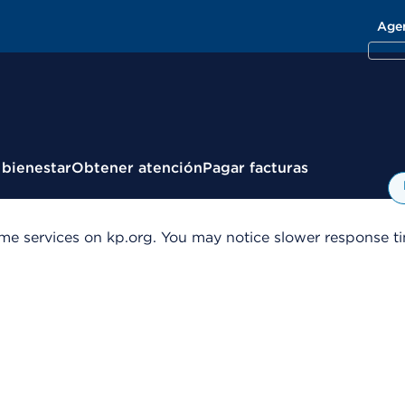
Age
 bienestar
Obtener atención
Pagar facturas
me services on kp.org. You may notice slower response tim