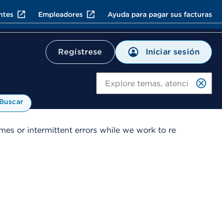
ntes
Empleadores
Ayuda para pagar sus facturas
Iniciar sesión
Regístrese
Bu
Buscar
es or intermittent errors while we work to re