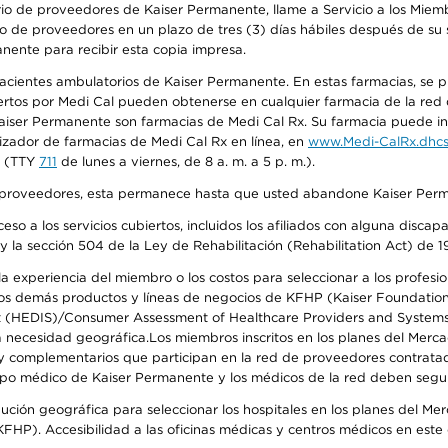
io de proveedores de Kaiser Permanente, llame a Servicio a los Miembr
o de proveedores en un plazo de tres (3) días hábiles después de su s
anente para recibir esta copia impresa.
 pacientes ambulatorios de Kaiser Permanente. En estas farmacias, se
tos por Medi Cal pueden obtenerse en cualquier farmacia de la red d
iser Permanente son farmacias de Medi Cal Rx. Su farmacia puede info
izador de farmacias de Medi Cal Rx en línea, en
www.Medi-CalRx.dhcs
na (TTY
711
de lunes a viernes, de 8 a. m. a 5 p. m.).
o de proveedores, esta permanece hasta que usted abandone Kaiser Perm
so a los servicios cubiertos, incluidos los afiliados con alguna disc
y la sección 504 de la Ley de Rehabilitación (Rehabilitation Act) de 1
 experiencia del miembro o los costos para seleccionar a los profesiona
s demás productos y líneas de negocios de KFHP (Kaiser Foundation He
t (HEDIS)/Consumer Assessment of Healthcare Providers and Systems (
 la necesidad geográfica.Los miembros inscritos en los planes del Me
s y complementarios que participan en la red de proveedores contrata
o médico de Kaiser Permanente y los médicos de la red deben seguir l
ribución geográfica para seleccionar los hospitales en los planes del 
HP). Accesibilidad a las oficinas médicas y centros médicos en este d