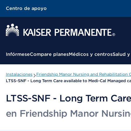
Centro de apoyo
Menú contextual
Infórmese
Compare planes
Médicos y centros
Salud y
Instalaciones
Friendship Manor Nursing and Rehabilitation 
LTSS-SNF - Long Term Care available to Medi-Cal Managed c
LTSS-SNF - Long Term Care
en Friendship Manor Nursin