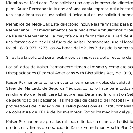
Miembro de Medicare: Para solicitar una copia impresa del director
p. m. Kaiser Permanente le enviará una copia impresa del directori
una copia impresa es una solicitud única o si es una solicitud perm
Miembros de Medi-Cal: Este directorio incluye las farmacias para
Permanente. Los medicamentos para pacientes ambulatorios cubier
de Kaiser Permanente. La mayoría de las farmacias de la red de Ka
una farmacia de Medi Cal fuera de Kaiser Permanente, use el local
Rx, al 1-800-977-2273, las 24 horas del día, los 7 días de la sema
Si realiza la solicitud para recibir copias impresas del directori
Los afiliados de Kaiser Permanente tienen el mismo y completo acce
Discapacidades (Federal Americans with Disabilities Act) de 1990, 
Kaiser Permanente toma en cuenta los mismos niveles de calidad, la
Silver del Mercado de Seguros Médicos, como lo hace para todos lo
rendimiento de Healthcare Effectiveness Data and Information Se
de seguridad del paciente, las medidas de calidad del hospital y
proveedores del cuidado de la salud profesionales, institucionale
de cobertura de KFHP de los miembros. Todos los médicos del grup
Kaiser Permanente aplica los mismos criterios en cuanto a la dist
productos y líneas de negocio de Kaiser Foundation Health Plan (KF