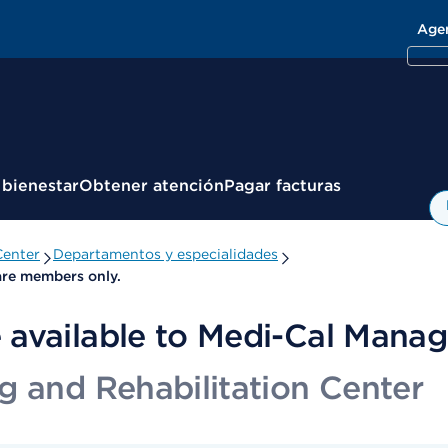
Age
 bienestar
Obtener atención
Pagar facturas
Center
Departamentos y especialidades
are members only.
 available to Medi-Cal Manag
g and Rehabilitation Center