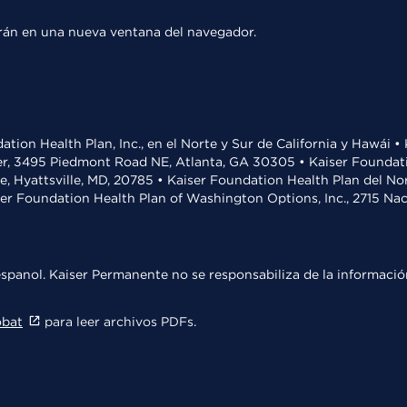
rirán en una nueva ventana del navegador.
ation Health Plan, Inc., en el Norte y Sur de California y Hawái 
r, 3495 Piedmont Road NE, Atlanta, GA 30305 • Kaiser Foundatio
ve, Hyattsville, MD, 20785 • Kaiser Foundation Health Plan del N
ser Foundation Health Plan of Washington Options, Inc., 2715 N
spanol. Kaiser Permanente no se responsabiliza de la información
obat
para leer archivos PDFs.