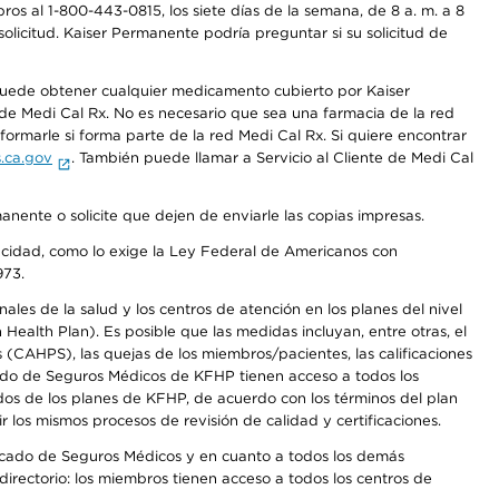
os al 1-800-443-0815, los siete días de la semana, de 8 a. m. a 8
olicitud. Kaiser Permanente podría preguntar si su solicitud de
 puede obtener cualquier medicamento cubierto por Kaiser
e Medi Cal Rx. No es necesario que sea una farmacia de la red
rmarle si forma parte de la red Medi Cal Rx. Si quiere encontrar
.ca.gov
. También puede llamar a Servicio al Cliente de Medi Cal
anente o solicite que dejen de enviarle las copias impresas.
apacidad, como lo exige la Ley Federal de Americanos con
973.
les de la salud y los centros de atención en los planes del nivel
alth Plan). Es posible que las medidas incluyan, entre otras, el
CAHPS), las quejas de los miembros/pacientes, las calificaciones
rcado de Seguros Médicos de KFHP tienen acceso a todos los
dos de los planes de KFHP, de acuerdo con los términos del plan
os mismos procesos de revisión de calidad y certificaciones.
Mercado de Seguros Médicos y en cuanto a todos los demás
irectorio: los miembros tienen acceso a todos los centros de