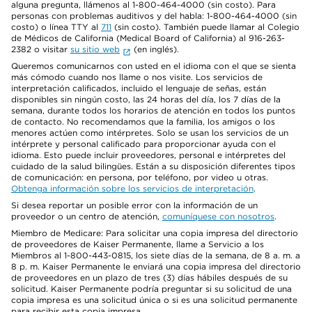
alguna pregunta, llámenos al 1-800-464-4000 (sin costo). Para
personas con problemas auditivos y del habla: 1-800-464-4000 (sin
costo) o línea TTY al
711
(sin costo). También puede llamar al Colegio
de Médicos de California (Medical Board of California) al 916-263-
2382 o visitar
su sitio web
(en inglés).
Queremos comunicarnos con usted en el idioma con el que se sienta
más cómodo cuando nos llame o nos visite. Los servicios de
interpretación calificados, incluido el lenguaje de señas, están
disponibles sin ningún costo, las 24 horas del día, los 7 días de la
semana, durante todos los horarios de atención en todos los puntos
de contacto. No recomendamos que la familia, los amigos o los
menores actúen como intérpretes. Solo se usan los servicios de un
intérprete y personal calificado para proporcionar ayuda con el
idioma. Esto puede incluir proveedores, personal e intérpretes del
cuidado de la salud bilingües. Están a su disposición diferentes tipos
de comunicación: en persona, por teléfono, por video u otras.
Obtenga información sobre los servicios de interpretación
.
Si desea reportar un posible error con la información de un
proveedor o un centro de atención,
comuníquese con nosotros
.
Miembro de Medicare: Para solicitar una copia impresa del directorio
de proveedores de Kaiser Permanente, llame a Servicio a los
Miembros al 1-800-443-0815, los siete días de la semana, de 8 a. m. a
8 p. m. Kaiser Permanente le enviará una copia impresa del directorio
de proveedores en un plazo de tres (3) días hábiles después de su
solicitud. Kaiser Permanente podría preguntar si su solicitud de una
copia impresa es una solicitud única o si es una solicitud permanente
para recibir esta copia impresa.