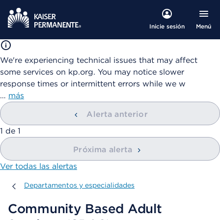
Menú
Inicie sesión
We're experiencing technical issues that may affect
some services on kp.org. You may notice slower
response times or intermittent errors while we w
…
más
Alerta anterior
mostrando
1
de
1
Próxima alerta
Ver todas las alertas
Departamentos y especialidades
Departamentos y especialidades
Community Based Adult