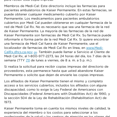
Miembros de Medi-Cal: Este directorio incluye las farmacias para
pacientes ambulatorios de Kaiser Permanente. En estas farmacias, se
puede obtener cualquier medicamento cubierto por Kaiser
Permanente. Los medicamentos para pacientes ambulatorios
cubiertos por Medi Cal pueden obtenerse en cualquier farmacia de la
red de Medi Cal Rx. No es necesario que sea una farmacia de la red
de Kaiser Permanente. La mayoría de las farmacias de la red de
Kaiser Permanente son farmacias de Medi Cal Rx. Su farmacia puede
informarle si forma parte de la red Medi Cal Rx. Si quiere encontrar
una farmacia de Medi Cal fuera de Kaiser Permanente, use el
localizador de farmacias de Medi Cal Rx en línea, en
www.Medi-
CalRx.dhcs.ca.gov
. También puede llamar a Servicio al Cliente de
Medi Cal Rx, al 1-800-977-2273, las 24 horas del día, los 7 días de la
semana (TTY
711
de lunes a viernes, de 8 a. m. a 5 p. m.).
Si realiza la solicitud para recibir copias impresas del directorio de
proveedores, esta permanece hasta que usted abandone Kaiser
Permanente o solicite que dejen de enviarle las copias impresas.
Los afiliados de Kaiser Permanente tienen el mismo y completo
acceso a los servicios cubiertos, incluidos los afiliados con alguna
discapacidad, como lo exige la Ley Federal de Americanos con
Discapacidades (Federal Americans with Disabilities Act) de 1990, y
la sección 504 de la Ley de Rehabilitación (Rehabilitation Act) de
1973.
Kaiser Permanente toma en cuenta los mismos niveles de calidad, la
experiencia del miembro o los costos para seleccionar a los
profesionales de la salud y los centros de atención en los planes del