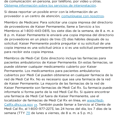
de comunicación: en persona, por teléfono, por video u otras.
Obtenga información sobre los servicios de interpretación
.
Si desea reportar un posible error con la información de un
proveedor o un centro de atención,
comuníquese con nosotros
.
Miembro de Medicare: Para solicitar una copia impresa del directorio
de proveedores de Kaiser Permanente, llame a Servicio a los
Miembros al 1-800-443-0815, los siete días de la semana, de 8 a. m. a
8 p. m. Kaiser Permanente le enviará una copia impresa del directorio
de proveedores en un plazo de tres (3) días hábiles después de su
solicitud. Kaiser Permanente podría preguntar si su solicitud de una
copia impresa es una solicitud única o si es una solicitud permanente
para recibir esta copia impresa.
Miembros de Medi-Cal: Este directorio incluye las farmacias para
pacientes ambulatorios de Kaiser Permanente. En estas farmacias, se
puede obtener cualquier medicamento cubierto por Kaiser
Permanente. Los medicamentos para pacientes ambulatorios
cubiertos por Medi Cal pueden obtenerse en cualquier farmacia de la
red de Medi Cal Rx. No es necesario que sea una farmacia de la red
de Kaiser Permanente. La mayoría de las farmacias de la red de
Kaiser Permanente son farmacias de Medi Cal Rx. Su farmacia puede
informarle si forma parte de la red Medi Cal Rx. Si quiere encontrar
una farmacia de Medi Cal fuera de Kaiser Permanente, use el
localizador de farmacias de Medi Cal Rx en línea, en
www.Medi-
CalRx.dhcs.ca.gov
. También puede llamar a Servicio al Cliente de
Medi Cal Rx, al 1-800-977-2273, las 24 horas del día, los 7 días de la
semana (TTY
711
de lunes a viernes, de 8 a. m. a 5 p. m.).