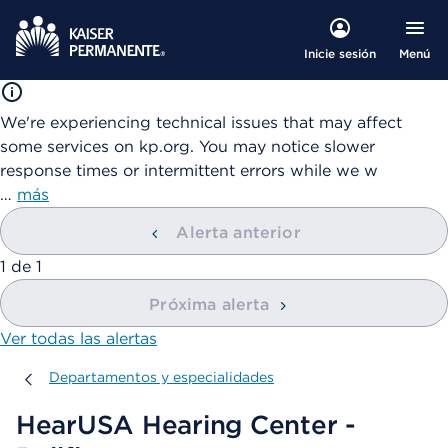
Menú
Inicie sesión
We're experiencing technical issues that may affect
some services on kp.org. You may notice slower
response times or intermittent errors while we w
…
más
Alerta anterior
mostrando
1
de
1
Próxima alerta
Ver todas las alertas
Departamentos y especialidades
Departamentos y especialidades
HearUSA Hearing Center -