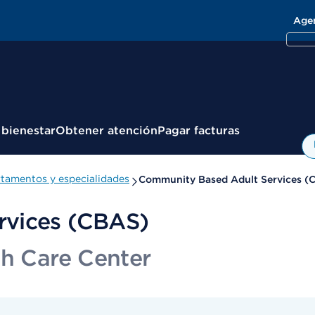
Age
 bienestar
Obtener atención
Pagar facturas
tamentos y especialidades
Community Based Adult Services (
rvices (CBAS)
th Care Center