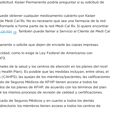
olicitud. Kaiser Permanente podría preguntar si su solicitud de
 puede obtener cualquier medicamento cubierto por Kaiser
e Medi Cal Rx. No es necesario que sea una farmacia de la red
rmarle si forma parte de la red Medi Cal Rx. Si quiere encontrar
.ca.gov
. También puede llamar a Servicio al Cliente de Medi Cal
anente o solicite que dejen de enviarle las copias impresas.
apacidad, como lo exige la Ley Federal de Americanos con
973.
les de la salud y los centros de atención en los planes del nivel
alth Plan). Es posible que las medidas incluyan, entre otras, el
CAHPS), las quejas de los miembros/pacientes, las calificaciones
rcado de Seguros Médicos de KFHP tienen acceso a todos los
dos de los planes de KFHP, de acuerdo con los términos del plan
os mismos procesos de revisión de calidad y certificaciones.
Mercado de Seguros Médicos y en cuanto a todos los demás
irectorio: los miembros tienen acceso a todos los centros de