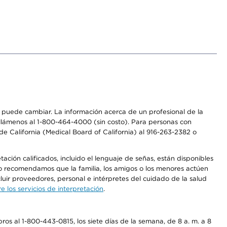
os puede cambiar. La información acerca de un profesional de la
a, llámenos al 1-800-464-4000 (sin costo). Para personas con
e California (Medical Board of California) al 916-263-2382 o
ción calificados, incluido el lenguaje de señas, están disponibles
 No recomendamos que la familia, los amigos o los menores actúen
luir proveedores, personal e intérpretes del cuidado de la salud
 los servicios de interpretación
.
os al 1-800-443-0815, los siete días de la semana, de 8 a. m. a 8