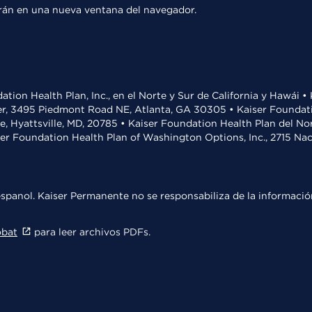
rirán en una nueva ventana del navegador.
ation Health Plan, Inc., en el Norte y Sur de California y Hawái 
r, 3495 Piedmont Road NE, Atlanta, GA 30305 • Kaiser Foundatio
ve, Hyattsville, MD, 20785 • Kaiser Foundation Health Plan del N
ser Foundation Health Plan of Washington Options, Inc., 2715 N
spanol. Kaiser Permanente no se responsabiliza de la información
obat
para leer archivos PDFs.