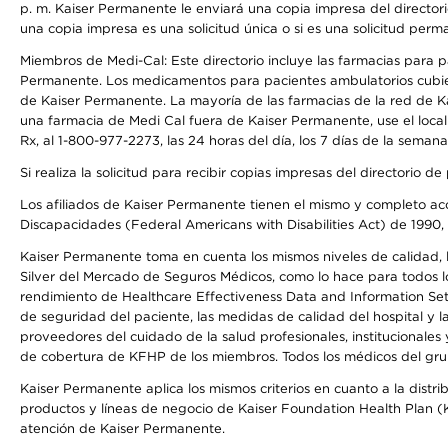
p. m. Kaiser Permanente le enviará una copia impresa del directori
una copia impresa es una solicitud única o si es una solicitud perm
Miembros de Medi-Cal: Este directorio incluye las farmacias para
Permanente. Los medicamentos para pacientes ambulatorios cubier
de Kaiser Permanente. La mayoría de las farmacias de la red de Ka
una farmacia de Medi Cal fuera de Kaiser Permanente, use el local
Rx, al 1-800-977-2273, las 24 horas del día, los 7 días de la sema
Si realiza la solicitud para recibir copias impresas del directori
Los afiliados de Kaiser Permanente tienen el mismo y completo acce
Discapacidades (Federal Americans with Disabilities Act) de 1990, 
Kaiser Permanente toma en cuenta los mismos niveles de calidad, la
Silver del Mercado de Seguros Médicos, como lo hace para todos lo
rendimiento de Healthcare Effectiveness Data and Information Se
de seguridad del paciente, las medidas de calidad del hospital y
proveedores del cuidado de la salud profesionales, institucionale
de cobertura de KFHP de los miembros. Todos los médicos del grup
Kaiser Permanente aplica los mismos criterios en cuanto a la dist
productos y líneas de negocio de Kaiser Foundation Health Plan (KF
atención de Kaiser Permanente.