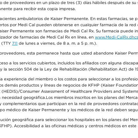
o de proveedores en un plazo de tres (3) días hábiles después de su s
anente para recibir esta copia impresa.
 pacientes ambulatorios de Kaiser Permanente. En estas farmacias, se
tos por Medi Cal pueden obtenerse en cualquier farmacia de la red d
iser Permanente son farmacias de Medi Cal Rx. Su farmacia puede info
izador de farmacias de Medi Cal Rx en línea, en
www.Medi-CalRx.dhcs
na (TTY
711
de lunes a viernes, de 8 a. m. a 5 p. m.).
o de proveedores, esta permanece hasta que usted abandone Kaiser Perm
so a los servicios cubiertos, incluidos los afiliados con alguna disc
y la sección 504 de la Ley de Rehabilitación (Rehabilitation Act) de 1
 experiencia del miembro o los costos para seleccionar a los profesiona
s demás productos y líneas de negocios de KFHP (Kaiser Foundation He
t (HEDIS)/Consumer Assessment of Healthcare Providers and Systems (
 la necesidad geográfica.Los miembros inscritos en los planes del Me
s y complementarios que participan en la red de proveedores contrata
o médico de Kaiser Permanente y los médicos de la red deben seguir l
ribución geográfica para seleccionar los hospitales en los planes del 
HP). Accesibilidad a las oficinas médicas y centros médicos en este d