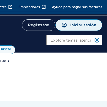
ntes
Empleadores
Ayuda para pagar sus facturas
Iniciar sesión
Regístrese
Bu
Buscar
CBAS)