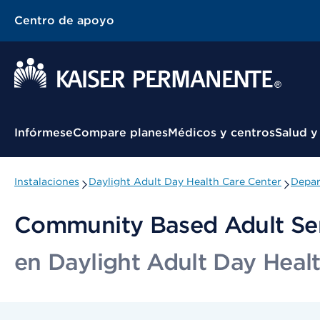
Centro de apoyo
Menú contextual
Infórmese
Compare planes
Médicos y centros
Salud y
Instalaciones
Daylight Adult Day Health Care Center
Depar
Community Based Adult Se
en Daylight Adult Day Heal