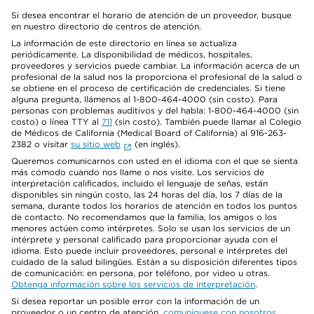
Si desea encontrar el horario de atención de un proveedor, busque
en nuestro directorio de centros de atención.
La información de este directorio en línea se actualiza
periódicamente. La disponibilidad de médicos, hospitales,
proveedores y servicios puede cambiar. La información acerca de un
profesional de la salud nos la proporciona el profesional de la salud o
se obtiene en el proceso de certificación de credenciales. Si tiene
alguna pregunta, llámenos al 1-800-464-4000 (sin costo). Para
personas con problemas auditivos y del habla: 1-800-464-4000 (sin
costo) o línea TTY al
711
(sin costo). También puede llamar al Colegio
de Médicos de California (Medical Board of California) al 916-263-
2382 o visitar
su sitio web
(en inglés).
Queremos comunicarnos con usted en el idioma con el que se sienta
más cómodo cuando nos llame o nos visite. Los servicios de
interpretación calificados, incluido el lenguaje de señas, están
disponibles sin ningún costo, las 24 horas del día, los 7 días de la
semana, durante todos los horarios de atención en todos los puntos
de contacto. No recomendamos que la familia, los amigos o los
menores actúen como intérpretes. Solo se usan los servicios de un
intérprete y personal calificado para proporcionar ayuda con el
idioma. Esto puede incluir proveedores, personal e intérpretes del
cuidado de la salud bilingües. Están a su disposición diferentes tipos
de comunicación: en persona, por teléfono, por video u otras.
Obtenga información sobre los servicios de interpretación
.
Si desea reportar un posible error con la información de un
proveedor o un centro de atención,
comuníquese con nosotros
.