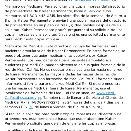
Miembro de Medicare: Para solicitar una copia impresa del directorio
de proveedores de Kaiser Permanente, llame a Servicio a los
Miembros al 1-800-443-0815, los siete días de la semana, de 8 a. m. a
8 p. m. Kaiser Permanente le enviará una copia impresa del directorio
de proveedores en un plazo de tres (3) días hábiles después de su
solicitud. Kaiser Permanente podría preguntar si su solicitud de una
copia impresa es una solicitud única o si es una solicitud permanente
para recibir esta copia impresa.
Miembros de Medi-Cal: Este directorio incluye las farmacias para
pacientes ambulatorios de Kaiser Permanente. En estas farmacias, se
puede obtener cualquier medicamento cubierto por Kaiser
Permanente. Los medicamentos para pacientes ambulatorios
cubiertos por Medi Cal pueden obtenerse en cualquier farmacia de la
red de Medi Cal Rx. No es necesario que sea una farmacia de la red
de Kaiser Permanente. La mayoría de las farmacias de la red de
Kaiser Permanente son farmacias de Medi Cal Rx. Su farmacia puede
informarle si forma parte de la red Medi Cal Rx. Si quiere encontrar
una farmacia de Medi Cal fuera de Kaiser Permanente, use el
localizador de farmacias de Medi Cal Rx en línea, en
www.Medi-
CalRx.dhcs.ca.gov
. También puede llamar a Servicio al Cliente de
Medi Cal Rx, al 1-800-977-2273, las 24 horas del día, los 7 días de la
semana (TTY
711
de lunes a viernes, de 8 a. m. a 5 p. m.).
Si realiza la solicitud para recibir copias impresas del directorio de
proveedores, esta permanece hasta que usted abandone Kaiser
Permanente o solicite que dejen de enviarle las copias impresas.
Los afiliados de Kaiser Permanente tienen el mismo y completo