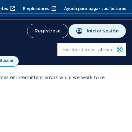
ntes
Empleadores
Ayuda para pagar sus facturas
Iniciar sesión
Regístrese
Bu
Buscar
es or intermittent errors while we work to re