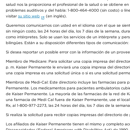
salud nos la proporciona el profesional de la salud o se obtiene e
problemas auditivos y del habla: 1-800-464-4000 (sin costo) o lín
visitar
su sitio web
(en inglés).
Queremos comunicarnos con usted en el idioma con el que se sienta 
sin ningún costo, las 24 horas del día, los 7 días de la semana, d
como intérpretes. Solo se usan los servicios de un intérprete y per
bilingües. Están a su disposición diferentes tipos de comunicación:
Si desea reportar un posible error con la información de un prove
Miembro de Medicare: Para solicitar una copia impresa del director
p. m. Kaiser Permanente le enviará una copia impresa del directori
una copia impresa es una solicitud única o si es una solicitud perm
Miembros de Medi-Cal: Este directorio incluye las farmacias para
Permanente. Los medicamentos para pacientes ambulatorios cubier
de Kaiser Permanente. La mayoría de las farmacias de la red de Ka
una farmacia de Medi Cal fuera de Kaiser Permanente, use el local
Rx, al 1-800-977-2273, las 24 horas del día, los 7 días de la sema
Si realiza la solicitud para recibir copias impresas del directori
Los afiliados de Kaiser Permanente tienen el mismo y completo acce
Discapacidades (Federal Americans with Disabilities Act) de 1990, 