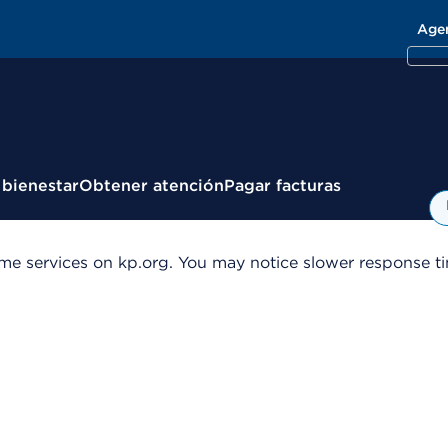
Age
 bienestar
Obtener atención
Pagar facturas
me services on kp.org. You may notice slower response tim