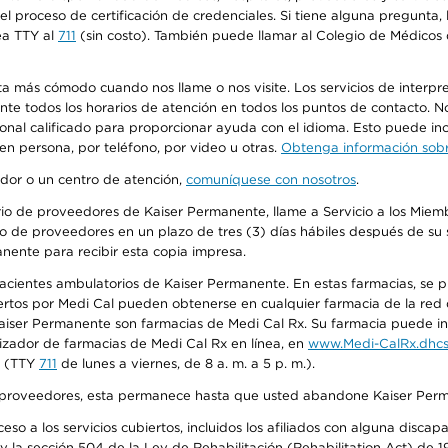
n el proceso de certificación de credenciales. Si tiene alguna pregunt
ea TTY al
711
(sin costo). También puede llamar al Colegio de Médicos d
más cómodo cuando nos llame o nos visite. Los servicios de interpreta
urante todos los horarios de atención en todos los puntos de contacto.
sonal calificado para proporcionar ayuda con el idioma. Esto puede inc
 en persona, por teléfono, por video u otras.
Obtenga información sobre
edor o un centro de atención,
comuníquese con nosotros
.
io de proveedores de Kaiser Permanente, llame a Servicio a los Miembr
o de proveedores en un plazo de tres (3) días hábiles después de su s
anente para recibir esta copia impresa.
 pacientes ambulatorios de Kaiser Permanente. En estas farmacias, se
tos por Medi Cal pueden obtenerse en cualquier farmacia de la red d
iser Permanente son farmacias de Medi Cal Rx. Su farmacia puede info
izador de farmacias de Medi Cal Rx en línea, en
www.Medi-CalRx.dhcs
na (TTY
711
de lunes a viernes, de 8 a. m. a 5 p. m.).
o de proveedores, esta permanece hasta que usted abandone Kaiser Perm
so a los servicios cubiertos, incluidos los afiliados con alguna disc
y la sección 504 de la Ley de Rehabilitación (Rehabilitation Act) de 1