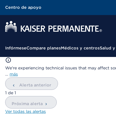
Centro de apoyo
Menú contextual
Infórmese
Compare planes
Médicos y centros
Salud y
We're experiencing technical issues that may affect so
…
más
Alerta anterior
mostrando
1
de
1
Próxima alerta
Ver todas las alertas