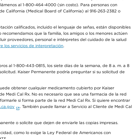
a, llámenos al 1-800-464-4000 (sin costo). Para personas con
e California (Medical Board of California) al 916-263-2382 o
ción calificados, incluido el lenguaje de señas, están disponibles
 No recomendamos que la familia, los amigos o los menores actúen
luir proveedores, personal e intérpretes del cuidado de la salud
 los servicios de interpretación
.
os al 1-800-443-0815, los siete días de la semana, de 8 a. m. a 8
olicitud. Kaiser Permanente podría preguntar si su solicitud de
 puede obtener cualquier medicamento cubierto por Kaiser
e Medi Cal Rx. No es necesario que sea una farmacia de la red
rmarle si forma parte de la red Medi Cal Rx. Si quiere encontrar
.ca.gov
. También puede llamar a Servicio al Cliente de Medi Cal
anente o solicite que dejen de enviarle las copias impresas.
apacidad, como lo exige la Ley Federal de Americanos con
973.