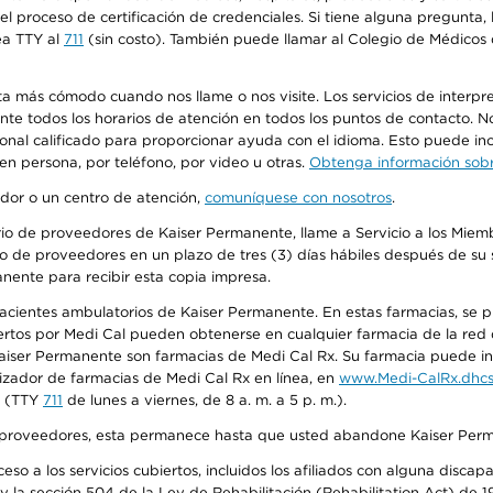
n el proceso de certificación de credenciales. Si tiene alguna pregunt
ea TTY al
711
(sin costo). También puede llamar al Colegio de Médicos d
más cómodo cuando nos llame o nos visite. Los servicios de interpreta
urante todos los horarios de atención en todos los puntos de contacto.
sonal calificado para proporcionar ayuda con el idioma. Esto puede inc
 en persona, por teléfono, por video u otras.
Obtenga información sobre
edor o un centro de atención,
comuníquese con nosotros
.
io de proveedores de Kaiser Permanente, llame a Servicio a los Miembr
o de proveedores en un plazo de tres (3) días hábiles después de su s
anente para recibir esta copia impresa.
 pacientes ambulatorios de Kaiser Permanente. En estas farmacias, se
tos por Medi Cal pueden obtenerse en cualquier farmacia de la red d
iser Permanente son farmacias de Medi Cal Rx. Su farmacia puede info
izador de farmacias de Medi Cal Rx en línea, en
www.Medi-CalRx.dhcs
na (TTY
711
de lunes a viernes, de 8 a. m. a 5 p. m.).
o de proveedores, esta permanece hasta que usted abandone Kaiser Perm
so a los servicios cubiertos, incluidos los afiliados con alguna disc
y la sección 504 de la Ley de Rehabilitación (Rehabilitation Act) de 1