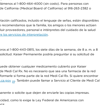
a, llámenos al 1-800-464-4000 (sin costo). Para personas con
e California (Medical Board of California) al 916-263-2382 o
ción calificados, incluido el lenguaje de señas, están disponibles
 No recomendamos que la familia, los amigos o los menores actúen
luir proveedores, personal e intérpretes del cuidado de la salud
 los servicios de interpretación
.
os al 1-800-443-0815, los siete días de la semana, de 8 a. m. a 8
olicitud. Kaiser Permanente podría preguntar si su solicitud de
 puede obtener cualquier medicamento cubierto por Kaiser
e Medi Cal Rx. No es necesario que sea una farmacia de la red
rmarle si forma parte de la red Medi Cal Rx. Si quiere encontrar
.ca.gov
. También puede llamar a Servicio al Cliente de Medi Cal
anente o solicite que dejen de enviarle las copias impresas.
apacidad, como lo exige la Ley Federal de Americanos con
973.