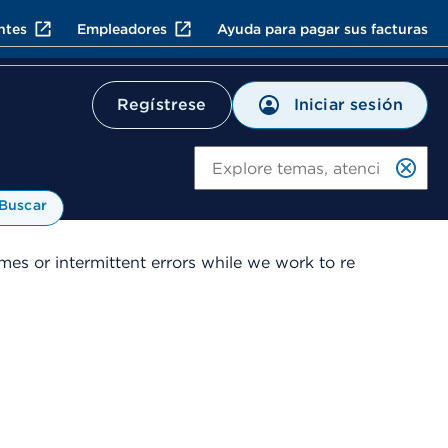
ntes
Empleadores
Ayuda para pagar sus facturas
Iniciar sesión
Regístrese
Bu
Buscar
es or intermittent errors while we work to re