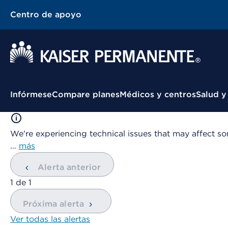
Centro de apoyo
Menú contextual
Infórmese
Compare planes
Médicos y centros
Salud y
We're experiencing technical issues that may affect so
…
más
Alerta anterior
mostrando
1
de
1
Próxima alerta
Ver todas las alertas