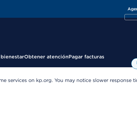
Age
 bienestar
Obtener atención
Pagar facturas
me services on kp.org. You may notice slower response tim