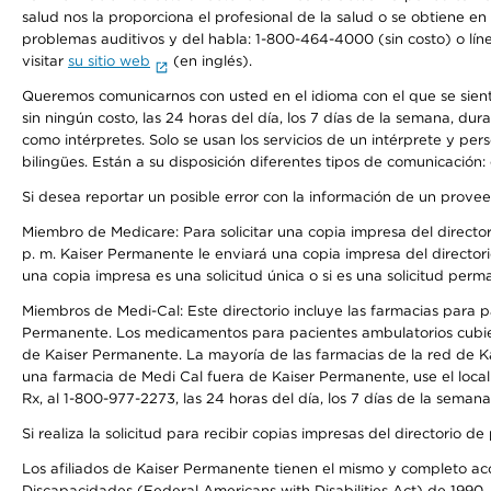
salud nos la proporciona el profesional de la salud o se obtiene e
problemas auditivos y del habla: 1-800-464-4000 (sin costo) o lín
visitar
su sitio web
(en inglés).
Queremos comunicarnos con usted en el idioma con el que se sienta 
sin ningún costo, las 24 horas del día, los 7 días de la semana, d
como intérpretes. Solo se usan los servicios de un intérprete y per
bilingües. Están a su disposición diferentes tipos de comunicación:
Si desea reportar un posible error con la información de un prove
Miembro de Medicare: Para solicitar una copia impresa del director
p. m. Kaiser Permanente le enviará una copia impresa del directori
una copia impresa es una solicitud única o si es una solicitud perm
Miembros de Medi-Cal: Este directorio incluye las farmacias para
Permanente. Los medicamentos para pacientes ambulatorios cubier
de Kaiser Permanente. La mayoría de las farmacias de la red de Ka
una farmacia de Medi Cal fuera de Kaiser Permanente, use el local
Rx, al 1-800-977-2273, las 24 horas del día, los 7 días de la sema
Si realiza la solicitud para recibir copias impresas del directori
Los afiliados de Kaiser Permanente tienen el mismo y completo acce
Discapacidades (Federal Americans with Disabilities Act) de 1990, 