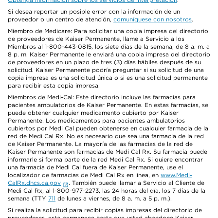
Si desea reportar un posible error con la información de un
proveedor o un centro de atención,
comuníquese con nosotros
.
Miembro de Medicare: Para solicitar una copia impresa del directorio
de proveedores de Kaiser Permanente, llame a Servicio a los
Miembros al 1-800-443-0815, los siete días de la semana, de 8 a. m. a
8 p. m. Kaiser Permanente le enviará una copia impresa del directorio
de proveedores en un plazo de tres (3) días hábiles después de su
solicitud. Kaiser Permanente podría preguntar si su solicitud de una
copia impresa es una solicitud única o si es una solicitud permanente
para recibir esta copia impresa.
Miembros de Medi-Cal: Este directorio incluye las farmacias para
pacientes ambulatorios de Kaiser Permanente. En estas farmacias, se
puede obtener cualquier medicamento cubierto por Kaiser
Permanente. Los medicamentos para pacientes ambulatorios
cubiertos por Medi Cal pueden obtenerse en cualquier farmacia de la
red de Medi Cal Rx. No es necesario que sea una farmacia de la red
de Kaiser Permanente. La mayoría de las farmacias de la red de
Kaiser Permanente son farmacias de Medi Cal Rx. Su farmacia puede
informarle si forma parte de la red Medi Cal Rx. Si quiere encontrar
una farmacia de Medi Cal fuera de Kaiser Permanente, use el
localizador de farmacias de Medi Cal Rx en línea, en
www.Medi-
CalRx.dhcs.ca.gov
. También puede llamar a Servicio al Cliente de
Medi Cal Rx, al 1-800-977-2273, las 24 horas del día, los 7 días de la
semana (TTY
711
de lunes a viernes, de 8 a. m. a 5 p. m.).
Si realiza la solicitud para recibir copias impresas del directorio de
proveedores, esta permanece hasta que usted abandone Kaiser