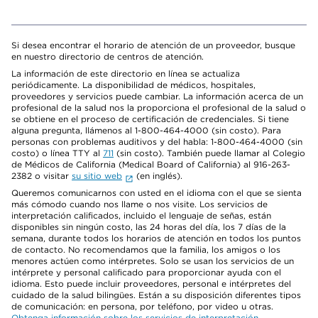
Si desea encontrar el horario de atención de un proveedor, busque
en nuestro directorio de centros de atención.
La información de este directorio en línea se actualiza
periódicamente. La disponibilidad de médicos, hospitales,
proveedores y servicios puede cambiar. La información acerca de un
profesional de la salud nos la proporciona el profesional de la salud o
se obtiene en el proceso de certificación de credenciales. Si tiene
alguna pregunta, llámenos al 1-800-464-4000 (sin costo). Para
personas con problemas auditivos y del habla: 1-800-464-4000 (sin
costo) o línea TTY al
711
(sin costo). También puede llamar al Colegio
de Médicos de California (Medical Board of California) al 916-263-
2382 o visitar
su sitio web
(en inglés).
Queremos comunicarnos con usted en el idioma con el que se sienta
más cómodo cuando nos llame o nos visite. Los servicios de
interpretación calificados, incluido el lenguaje de señas, están
disponibles sin ningún costo, las 24 horas del día, los 7 días de la
semana, durante todos los horarios de atención en todos los puntos
de contacto. No recomendamos que la familia, los amigos o los
menores actúen como intérpretes. Solo se usan los servicios de un
intérprete y personal calificado para proporcionar ayuda con el
idioma. Esto puede incluir proveedores, personal e intérpretes del
cuidado de la salud bilingües. Están a su disposición diferentes tipos
de comunicación: en persona, por teléfono, por video u otras.
Obtenga información sobre los servicios de interpretación
.