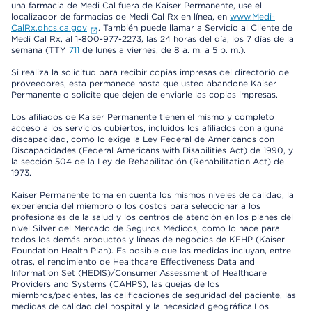
una farmacia de Medi Cal fuera de Kaiser Permanente, use el
localizador de farmacias de Medi Cal Rx en línea, en
www.Medi-
CalRx.dhcs.ca.gov
. También puede llamar a Servicio al Cliente de
Medi Cal Rx, al 1-800-977-2273, las 24 horas del día, los 7 días de la
semana (TTY
711
de lunes a viernes, de 8 a. m. a 5 p. m.).
Si realiza la solicitud para recibir copias impresas del directorio de
proveedores, esta permanece hasta que usted abandone Kaiser
Permanente o solicite que dejen de enviarle las copias impresas.
Los afiliados de Kaiser Permanente tienen el mismo y completo
acceso a los servicios cubiertos, incluidos los afiliados con alguna
discapacidad, como lo exige la Ley Federal de Americanos con
Discapacidades (Federal Americans with Disabilities Act) de 1990, y
la sección 504 de la Ley de Rehabilitación (Rehabilitation Act) de
1973.
Kaiser Permanente toma en cuenta los mismos niveles de calidad, la
experiencia del miembro o los costos para seleccionar a los
profesionales de la salud y los centros de atención en los planes del
nivel Silver del Mercado de Seguros Médicos, como lo hace para
todos los demás productos y líneas de negocios de KFHP (Kaiser
Foundation Health Plan). Es posible que las medidas incluyan, entre
otras, el rendimiento de Healthcare Effectiveness Data and
Information Set (HEDIS)/Consumer Assessment of Healthcare
Providers and Systems (CAHPS), las quejas de los
miembros/pacientes, las calificaciones de seguridad del paciente, las
medidas de calidad del hospital y la necesidad geográfica.Los