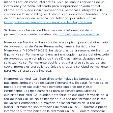
menores actúen como intérpretes. Solo se usan los servicios de un
intérprete y personal calificado para proporcionar ayuda con el
idioma. Esto puede incluir proveedores, personal e intérpretes del
cuidado de la salud bilingües. Están a su disposición diferentes tipos
de comunicación: en persona, por teléfono, por video u otras.
Obtenga información sobre los servicios de interpretación
.
Si desea reportar un posible error con la información de un
proveedor o un centro de atención,
comuníquese con nosotros
.
Miembro de Medicare: Para solicitar una copia impresa del directorio
de proveedores de Kaiser Permanente, llame a Servicio a los
Miembros al 1-800-443-0815, los siete días de la semana, de 8 a. m. a
8 p. m. Kaiser Permanente le enviará una copia impresa del directorio
de proveedores en un plazo de tres (3) días hábiles después de su
solicitud. Kaiser Permanente podría preguntar si su solicitud de una
copia impresa es una solicitud única o si es una solicitud permanente
para recibir esta copia impresa.
Miembros de Medi-Cal: Este directorio incluye las farmacias para
pacientes ambulatorios de Kaiser Permanente. En estas farmacias, se
puede obtener cualquier medicamento cubierto por Kaiser
Permanente. Los medicamentos para pacientes ambulatorios
cubiertos por Medi Cal pueden obtenerse en cualquier farmacia de la
red de Medi Cal Rx. No es necesario que sea una farmacia de la red
de Kaiser Permanente. La mayoría de las farmacias de la red de
Kaiser Permanente son farmacias de Medi Cal Rx. Su farmacia puede
informarle si forma parte de la red Medi Cal Rx. Si quiere encontrar