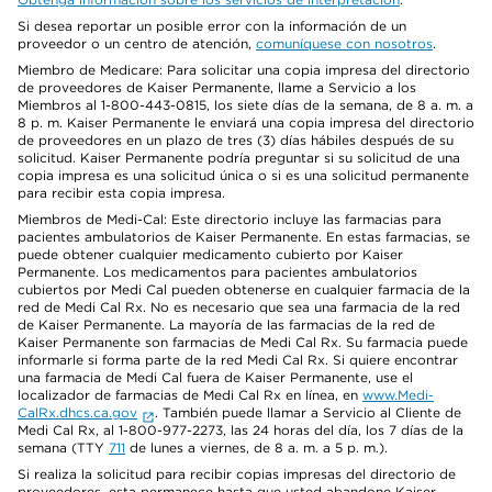
Si desea reportar un posible error con la información de un
proveedor o un centro de atención,
comuníquese con nosotros
.
Miembro de Medicare: Para solicitar una copia impresa del directorio
de proveedores de Kaiser Permanente, llame a Servicio a los
Miembros al 1-800-443-0815, los siete días de la semana, de 8 a. m. a
8 p. m. Kaiser Permanente le enviará una copia impresa del directorio
de proveedores en un plazo de tres (3) días hábiles después de su
solicitud. Kaiser Permanente podría preguntar si su solicitud de una
copia impresa es una solicitud única o si es una solicitud permanente
para recibir esta copia impresa.
Miembros de Medi-Cal: Este directorio incluye las farmacias para
pacientes ambulatorios de Kaiser Permanente. En estas farmacias, se
puede obtener cualquier medicamento cubierto por Kaiser
Permanente. Los medicamentos para pacientes ambulatorios
cubiertos por Medi Cal pueden obtenerse en cualquier farmacia de la
red de Medi Cal Rx. No es necesario que sea una farmacia de la red
de Kaiser Permanente. La mayoría de las farmacias de la red de
Kaiser Permanente son farmacias de Medi Cal Rx. Su farmacia puede
informarle si forma parte de la red Medi Cal Rx. Si quiere encontrar
una farmacia de Medi Cal fuera de Kaiser Permanente, use el
localizador de farmacias de Medi Cal Rx en línea, en
www.Medi-
CalRx.dhcs.ca.gov
. También puede llamar a Servicio al Cliente de
Medi Cal Rx, al 1-800-977-2273, las 24 horas del día, los 7 días de la
semana (TTY
711
de lunes a viernes, de 8 a. m. a 5 p. m.).
Si realiza la solicitud para recibir copias impresas del directorio de
proveedores, esta permanece hasta que usted abandone Kaiser