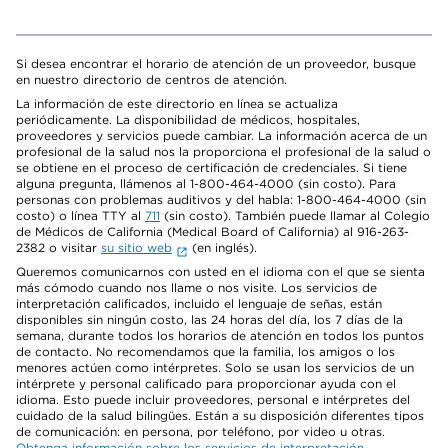
Si desea encontrar el horario de atención de un proveedor, busque
en nuestro directorio de centros de atención.
La información de este directorio en línea se actualiza
periódicamente. La disponibilidad de médicos, hospitales,
proveedores y servicios puede cambiar. La información acerca de un
profesional de la salud nos la proporciona el profesional de la salud o
se obtiene en el proceso de certificación de credenciales. Si tiene
alguna pregunta, llámenos al 1-800-464-4000 (sin costo). Para
personas con problemas auditivos y del habla: 1-800-464-4000 (sin
costo) o línea TTY al
711
(sin costo). También puede llamar al Colegio
de Médicos de California (Medical Board of California) al 916-263-
2382 o visitar
su sitio web
(en inglés).
Queremos comunicarnos con usted en el idioma con el que se sienta
más cómodo cuando nos llame o nos visite. Los servicios de
interpretación calificados, incluido el lenguaje de señas, están
disponibles sin ningún costo, las 24 horas del día, los 7 días de la
semana, durante todos los horarios de atención en todos los puntos
de contacto. No recomendamos que la familia, los amigos o los
menores actúen como intérpretes. Solo se usan los servicios de un
intérprete y personal calificado para proporcionar ayuda con el
idioma. Esto puede incluir proveedores, personal e intérpretes del
cuidado de la salud bilingües. Están a su disposición diferentes tipos
de comunicación: en persona, por teléfono, por video u otras.
Obtenga información sobre los servicios de interpretación
.