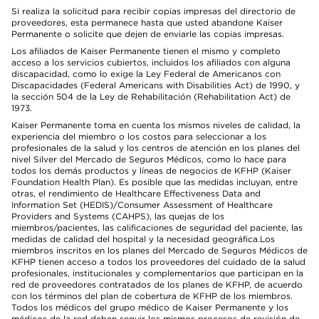
Si realiza la solicitud para recibir copias impresas del directorio de
proveedores, esta permanece hasta que usted abandone Kaiser
Permanente o solicite que dejen de enviarle las copias impresas.
Los afiliados de Kaiser Permanente tienen el mismo y completo
acceso a los servicios cubiertos, incluidos los afiliados con alguna
discapacidad, como lo exige la Ley Federal de Americanos con
Discapacidades (Federal Americans with Disabilities Act) de 1990, y
la sección 504 de la Ley de Rehabilitación (Rehabilitation Act) de
1973.
Kaiser Permanente toma en cuenta los mismos niveles de calidad, la
experiencia del miembro o los costos para seleccionar a los
profesionales de la salud y los centros de atención en los planes del
nivel Silver del Mercado de Seguros Médicos, como lo hace para
todos los demás productos y líneas de negocios de KFHP (Kaiser
Foundation Health Plan). Es posible que las medidas incluyan, entre
otras, el rendimiento de Healthcare Effectiveness Data and
Information Set (HEDIS)/Consumer Assessment of Healthcare
Providers and Systems (CAHPS), las quejas de los
miembros/pacientes, las calificaciones de seguridad del paciente, las
medidas de calidad del hospital y la necesidad geográfica.Los
miembros inscritos en los planes del Mercado de Seguros Médicos de
KFHP tienen acceso a todos los proveedores del cuidado de la salud
profesionales, institucionales y complementarios que participan en la
red de proveedores contratados de los planes de KFHP, de acuerdo
con los términos del plan de cobertura de KFHP de los miembros.
Todos los médicos del grupo médico de Kaiser Permanente y los
médicos de la red deben seguir los mismos procesos de revisión de