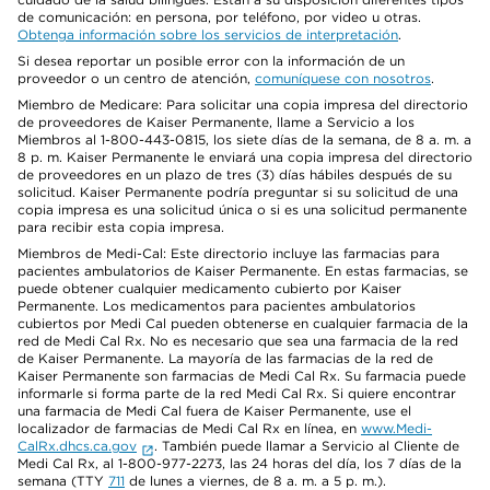
de comunicación: en persona, por teléfono, por video u otras.
Obtenga información sobre los servicios de interpretación
.
Si desea reportar un posible error con la información de un
proveedor o un centro de atención,
comuníquese con nosotros
.
Miembro de Medicare: Para solicitar una copia impresa del directorio
de proveedores de Kaiser Permanente, llame a Servicio a los
Miembros al 1-800-443-0815, los siete días de la semana, de 8 a. m. a
8 p. m. Kaiser Permanente le enviará una copia impresa del directorio
de proveedores en un plazo de tres (3) días hábiles después de su
solicitud. Kaiser Permanente podría preguntar si su solicitud de una
copia impresa es una solicitud única o si es una solicitud permanente
para recibir esta copia impresa.
Miembros de Medi-Cal: Este directorio incluye las farmacias para
pacientes ambulatorios de Kaiser Permanente. En estas farmacias, se
puede obtener cualquier medicamento cubierto por Kaiser
Permanente. Los medicamentos para pacientes ambulatorios
cubiertos por Medi Cal pueden obtenerse en cualquier farmacia de la
red de Medi Cal Rx. No es necesario que sea una farmacia de la red
de Kaiser Permanente. La mayoría de las farmacias de la red de
Kaiser Permanente son farmacias de Medi Cal Rx. Su farmacia puede
informarle si forma parte de la red Medi Cal Rx. Si quiere encontrar
una farmacia de Medi Cal fuera de Kaiser Permanente, use el
localizador de farmacias de Medi Cal Rx en línea, en
www.Medi-
CalRx.dhcs.ca.gov
. También puede llamar a Servicio al Cliente de
Medi Cal Rx, al 1-800-977-2273, las 24 horas del día, los 7 días de la
semana (TTY
711
de lunes a viernes, de 8 a. m. a 5 p. m.).