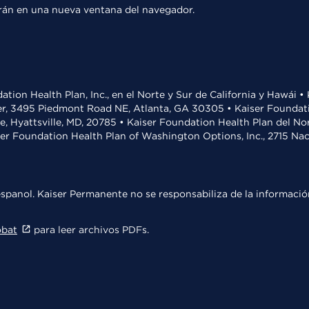
rirán en una nueva ventana del navegador.
ation Health Plan, Inc., en el Norte y Sur de California y Hawái 
r, 3495 Piedmont Road NE, Atlanta, GA 30305 • Kaiser Foundatio
ve, Hyattsville, MD, 20785 • Kaiser Foundation Health Plan del N
ser Foundation Health Plan of Washington Options, Inc., 2715 N
spanol. Kaiser Permanente no se responsabiliza de la información
obat
para leer archivos PDFs.