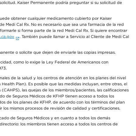
olicitud. Kaiser Permanente podría preguntar si su solicitud de
 puede obtener cualquier medicamento cubierto por Kaiser
e Medi Cal Rx. No es necesario que sea una farmacia de la red
rmarle si forma parte de la red Medi Cal Rx. Si quiere encontrar
.ca.gov
. También puede llamar a Servicio al Cliente de Medi Cal
anente o solicite que dejen de enviarle las copias impresas.
apacidad, como lo exige la Ley Federal de Americanos con
973.
les de la salud y los centros de atención en los planes del nivel
alth Plan). Es posible que las medidas incluyan, entre otras, el
CAHPS), las quejas de los miembros/pacientes, las calificaciones
rcado de Seguros Médicos de KFHP tienen acceso a todos los
dos de los planes de KFHP, de acuerdo con los términos del plan
os mismos procesos de revisión de calidad y certificaciones.
Mercado de Seguros Médicos y en cuanto a todos los demás
irectorio: los miembros tienen acceso a todos los centros de