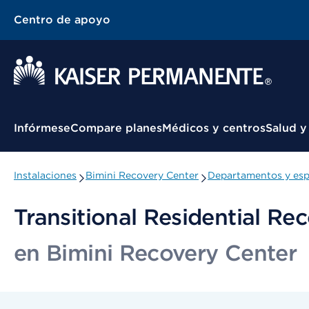
Centro de apoyo
Menú contextual
Infórmese
Compare planes
Médicos y centros
Salud y
Instalaciones
Bimini Recovery Center
Departamentos y esp
Transitional Residential Re
en Bimini Recovery Center