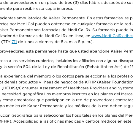
o de proveedores en un plazo de tres (3) días hábiles después de su s
anente para recibir esta copia impresa.
 pacientes ambulatorios de Kaiser Permanente. En estas farmacias, se
tos por Medi Cal pueden obtenerse en cualquier farmacia de la red d
iser Permanente son farmacias de Medi Cal Rx. Su farmacia puede info
izador de farmacias de Medi Cal Rx en línea, en
www.Medi-CalRx.dhcs
na (TTY
711
de lunes a viernes, de 8 a. m. a 5 p. m.).
o de proveedores, esta permanece hasta que usted abandone Kaiser Perm
so a los servicios cubiertos, incluidos los afiliados con alguna disc
y la sección 504 de la Ley de Rehabilitación (Rehabilitation Act) de 1
 experiencia del miembro o los costos para seleccionar a los profesiona
s demás productos y líneas de negocios de KFHP (Kaiser Foundation He
t (HEDIS)/Consumer Assessment of Healthcare Providers and Systems (
 la necesidad geográfica.Los miembros inscritos en los planes del Me
s y complementarios que participan en la red de proveedores contrata
o médico de Kaiser Permanente y los médicos de la red deben seguir l
ribución geográfica para seleccionar los hospitales en los planes del 
HP). Accesibilidad a las oficinas médicas y centros médicos en este d