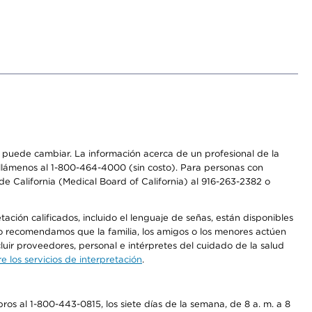
os puede cambiar. La información acerca de un profesional de la
a, llámenos al 1-800-464-4000 (sin costo). Para personas con
e California (Medical Board of California) al 916-263-2382 o
ción calificados, incluido el lenguaje de señas, están disponibles
 No recomendamos que la familia, los amigos o los menores actúen
luir proveedores, personal e intérpretes del cuidado de la salud
 los servicios de interpretación
.
os al 1-800-443-0815, los siete días de la semana, de 8 a. m. a 8