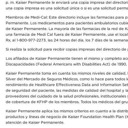
p. m. Kaiser Permanente le enviará una copia impresa del directori
una copia impresa es una solicitud única o si es una solicitud perm
Miembros de Medi-Cal: Este directorio incluye las farmacias para
Permanente. Los medicamentos para pacientes ambulatorios cubier
de Kaiser Permanente. La mayoría de las farmacias de la red de Ka
una farmacia de Medi Cal fuera de Kaiser Permanente, use el local
Rx, al 1-800-977-2273, las 24 horas del día, los 7 días de la sema
Si realiza la solicitud para recibir copias impresas del directori
Los afiliados de Kaiser Permanente tienen el mismo y completo acce
Discapacidades (Federal Americans with Disabilities Act) de 1990, 
Kaiser Permanente toma en cuenta los mismos niveles de calidad, la
Silver del Mercado de Seguros Médicos, como lo hace para todos lo
rendimiento de Healthcare Effectiveness Data and Information Se
de seguridad del paciente, las medidas de calidad del hospital y
proveedores del cuidado de la salud profesionales, institucionale
de cobertura de KFHP de los miembros. Todos los médicos del grup
Kaiser Permanente aplica los mismos criterios en cuanto a la dist
productos y líneas de negocio de Kaiser Foundation Health Plan (KF
atención de Kaiser Permanente.