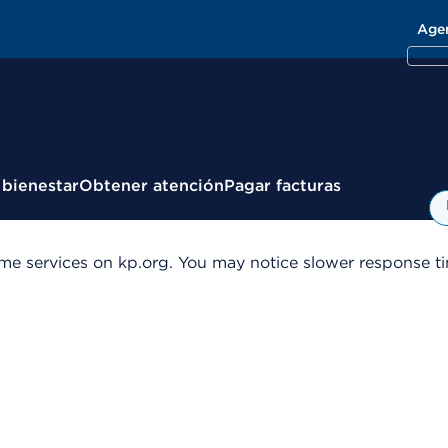
Age
 bienestar
Obtener atención
Pagar facturas
me services on kp.org. You may notice slower response tim