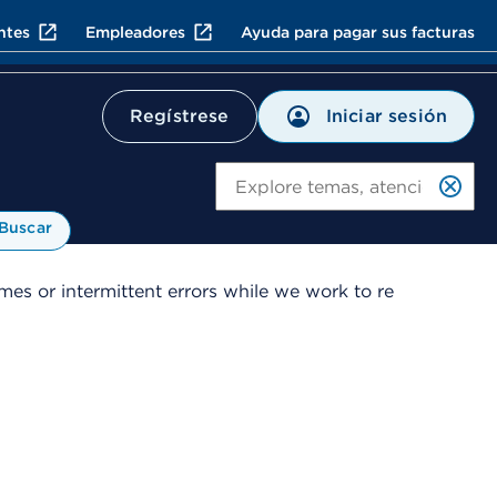
ntes
Empleadores
Ayuda para pagar sus facturas
Iniciar sesión
Regístrese
Bu
Buscar
es or intermittent errors while we work to re