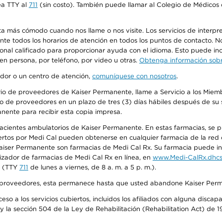
ea TTY al
711
(sin costo). También puede llamar al Colegio de Médicos d
más cómodo cuando nos llame o nos visite. Los servicios de interpreta
urante todos los horarios de atención en todos los puntos de contacto.
sonal calificado para proporcionar ayuda con el idioma. Esto puede inc
 en persona, por teléfono, por video u otras.
Obtenga información sobre
edor o un centro de atención,
comuníquese con nosotros
.
io de proveedores de Kaiser Permanente, llame a Servicio a los Miembr
o de proveedores en un plazo de tres (3) días hábiles después de su s
anente para recibir esta copia impresa.
 pacientes ambulatorios de Kaiser Permanente. En estas farmacias, se
tos por Medi Cal pueden obtenerse en cualquier farmacia de la red d
iser Permanente son farmacias de Medi Cal Rx. Su farmacia puede info
izador de farmacias de Medi Cal Rx en línea, en
www.Medi-CalRx.dhcs
na (TTY
711
de lunes a viernes, de 8 a. m. a 5 p. m.).
o de proveedores, esta permanece hasta que usted abandone Kaiser Perm
so a los servicios cubiertos, incluidos los afiliados con alguna disc
y la sección 504 de la Ley de Rehabilitación (Rehabilitation Act) de 1