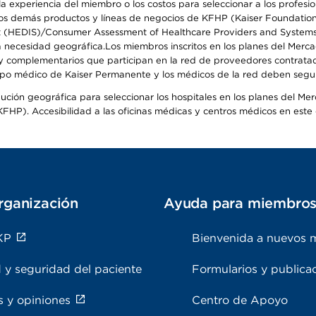
 experiencia del miembro o los costos para seleccionar a los profesiona
s demás productos y líneas de negocios de KFHP (Kaiser Foundation He
t (HEDIS)/Consumer Assessment of Healthcare Providers and Systems (
 la necesidad geográfica.Los miembros inscritos en los planes del Me
s y complementarios que participan en la red de proveedores contrata
o médico de Kaiser Permanente y los médicos de la red deben seguir l
ribución geográfica para seleccionar los hospitales en los planes del 
HP). Accesibilidad a las oficinas médicas y centros médicos en este d
rganización
Ayuda para miembro
KP
Bienvenida a nuevos 
 y seguridad del paciente
Formularios y publica
s y opiniones
Centro de Apoyo