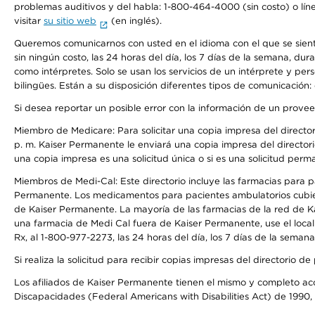
problemas auditivos y del habla: 1-800-464-4000 (sin costo) o lín
visitar
su sitio web
(en inglés).
Queremos comunicarnos con usted en el idioma con el que se sienta 
sin ningún costo, las 24 horas del día, los 7 días de la semana, d
como intérpretes. Solo se usan los servicios de un intérprete y per
bilingües. Están a su disposición diferentes tipos de comunicación:
Si desea reportar un posible error con la información de un prove
Miembro de Medicare: Para solicitar una copia impresa del director
p. m. Kaiser Permanente le enviará una copia impresa del directori
una copia impresa es una solicitud única o si es una solicitud perm
Miembros de Medi-Cal: Este directorio incluye las farmacias para
Permanente. Los medicamentos para pacientes ambulatorios cubier
de Kaiser Permanente. La mayoría de las farmacias de la red de Ka
una farmacia de Medi Cal fuera de Kaiser Permanente, use el local
Rx, al 1-800-977-2273, las 24 horas del día, los 7 días de la sema
Si realiza la solicitud para recibir copias impresas del directori
Los afiliados de Kaiser Permanente tienen el mismo y completo acce
Discapacidades (Federal Americans with Disabilities Act) de 1990, 