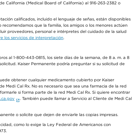
e California (Medical Board of California) al 916-263-2382 o
ción calificados, incluido el lenguaje de señas, están disponibles
 No recomendamos que la familia, los amigos o los menores actúen
luir proveedores, personal e intérpretes del cuidado de la salud
 los servicios de interpretación
.
os al 1-800-443-0815, los siete días de la semana, de 8 a. m. a 8
olicitud. Kaiser Permanente podría preguntar si su solicitud de
 puede obtener cualquier medicamento cubierto por Kaiser
e Medi Cal Rx. No es necesario que sea una farmacia de la red
rmarle si forma parte de la red Medi Cal Rx. Si quiere encontrar
.ca.gov
. También puede llamar a Servicio al Cliente de Medi Cal
anente o solicite que dejen de enviarle las copias impresas.
apacidad, como lo exige la Ley Federal de Americanos con
973.