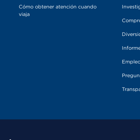
Cómo obtener atención cuando
Investi
viaja
Compro
Diversi
Inform
Emple
Pregun
Transpa