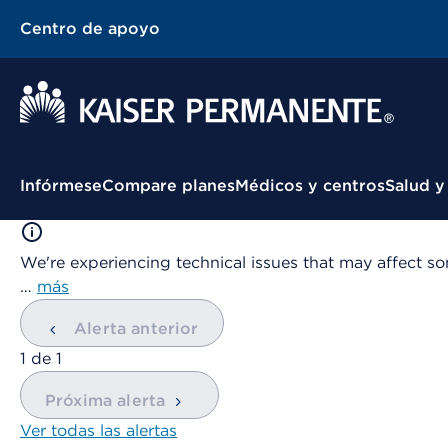
Centro de apoyo
Menú contextual
Infórmese
Compare planes
Médicos y centros
Salud y
We're experiencing technical issues that may affect so
…
más
Alerta anterior
mostrando
1
de
1
Próxima alerta
Ver todas las alertas