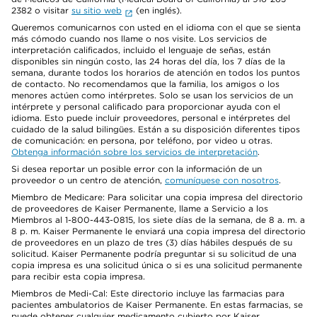
2382 o visitar
su sitio web
(en inglés).
Queremos comunicarnos con usted en el idioma con el que se sienta
más cómodo cuando nos llame o nos visite. Los servicios de
interpretación calificados, incluido el lenguaje de señas, están
disponibles sin ningún costo, las 24 horas del día, los 7 días de la
semana, durante todos los horarios de atención en todos los puntos
de contacto. No recomendamos que la familia, los amigos o los
menores actúen como intérpretes. Solo se usan los servicios de un
intérprete y personal calificado para proporcionar ayuda con el
idioma. Esto puede incluir proveedores, personal e intérpretes del
cuidado de la salud bilingües. Están a su disposición diferentes tipos
de comunicación: en persona, por teléfono, por video u otras.
Obtenga información sobre los servicios de interpretación
.
Si desea reportar un posible error con la información de un
proveedor o un centro de atención,
comuníquese con nosotros
.
Miembro de Medicare: Para solicitar una copia impresa del directorio
de proveedores de Kaiser Permanente, llame a Servicio a los
Miembros al 1-800-443-0815, los siete días de la semana, de 8 a. m. a
8 p. m. Kaiser Permanente le enviará una copia impresa del directorio
de proveedores en un plazo de tres (3) días hábiles después de su
solicitud. Kaiser Permanente podría preguntar si su solicitud de una
copia impresa es una solicitud única o si es una solicitud permanente
para recibir esta copia impresa.
Miembros de Medi-Cal: Este directorio incluye las farmacias para
pacientes ambulatorios de Kaiser Permanente. En estas farmacias, se
puede obtener cualquier medicamento cubierto por Kaiser