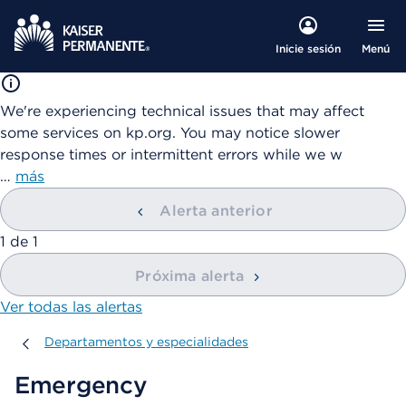
Menú
Inicie sesión
We're experiencing technical issues that may affect
some services on kp.org. You may notice slower
response times or intermittent errors while we w
…
más
Alerta anterior
mostrando
1
de
1
Próxima alerta
Ver todas las alertas
Departamentos y especialidades
Departamentos y especialidades
Emergency