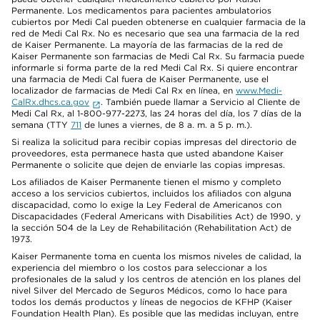
Permanente. Los medicamentos para pacientes ambulatorios
cubiertos por Medi Cal pueden obtenerse en cualquier farmacia de la
red de Medi Cal Rx. No es necesario que sea una farmacia de la red
de Kaiser Permanente. La mayoría de las farmacias de la red de
Kaiser Permanente son farmacias de Medi Cal Rx. Su farmacia puede
informarle si forma parte de la red Medi Cal Rx. Si quiere encontrar
una farmacia de Medi Cal fuera de Kaiser Permanente, use el
localizador de farmacias de Medi Cal Rx en línea, en
www.Medi-
CalRx.dhcs.ca.gov
. También puede llamar a Servicio al Cliente de
Medi Cal Rx, al 1-800-977-2273, las 24 horas del día, los 7 días de la
semana (TTY
711
de lunes a viernes, de 8 a. m. a 5 p. m.).
Si realiza la solicitud para recibir copias impresas del directorio de
proveedores, esta permanece hasta que usted abandone Kaiser
Permanente o solicite que dejen de enviarle las copias impresas.
Los afiliados de Kaiser Permanente tienen el mismo y completo
acceso a los servicios cubiertos, incluidos los afiliados con alguna
discapacidad, como lo exige la Ley Federal de Americanos con
Discapacidades (Federal Americans with Disabilities Act) de 1990, y
la sección 504 de la Ley de Rehabilitación (Rehabilitation Act) de
1973.
Kaiser Permanente toma en cuenta los mismos niveles de calidad, la
experiencia del miembro o los costos para seleccionar a los
profesionales de la salud y los centros de atención en los planes del
nivel Silver del Mercado de Seguros Médicos, como lo hace para
todos los demás productos y líneas de negocios de KFHP (Kaiser
Foundation Health Plan). Es posible que las medidas incluyan, entre