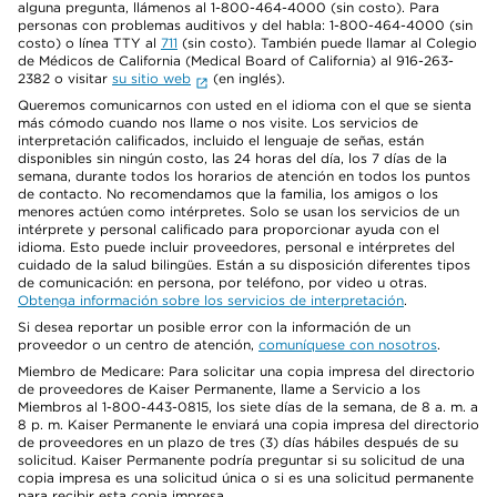
alguna pregunta, llámenos al 1-800-464-4000 (sin costo). Para
personas con problemas auditivos y del habla: 1-800-464-4000 (sin
costo) o línea TTY al
711
(sin costo). También puede llamar al Colegio
de Médicos de California (Medical Board of California) al 916-263-
2382 o visitar
su sitio web
(en inglés).
Queremos comunicarnos con usted en el idioma con el que se sienta
más cómodo cuando nos llame o nos visite. Los servicios de
interpretación calificados, incluido el lenguaje de señas, están
disponibles sin ningún costo, las 24 horas del día, los 7 días de la
semana, durante todos los horarios de atención en todos los puntos
de contacto. No recomendamos que la familia, los amigos o los
menores actúen como intérpretes. Solo se usan los servicios de un
intérprete y personal calificado para proporcionar ayuda con el
idioma. Esto puede incluir proveedores, personal e intérpretes del
cuidado de la salud bilingües. Están a su disposición diferentes tipos
de comunicación: en persona, por teléfono, por video u otras.
Obtenga información sobre los servicios de interpretación
.
Si desea reportar un posible error con la información de un
proveedor o un centro de atención,
comuníquese con nosotros
.
Miembro de Medicare: Para solicitar una copia impresa del directorio
de proveedores de Kaiser Permanente, llame a Servicio a los
Miembros al 1-800-443-0815, los siete días de la semana, de 8 a. m. a
8 p. m. Kaiser Permanente le enviará una copia impresa del directorio
de proveedores en un plazo de tres (3) días hábiles después de su
solicitud. Kaiser Permanente podría preguntar si su solicitud de una
copia impresa es una solicitud única o si es una solicitud permanente
para recibir esta copia impresa.