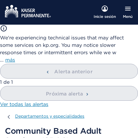
Menú
Inicie sesión
We're experiencing technical issues that may affect
some services on kp.org. You may notice slower
response times or intermittent errors while we w
…
más
Alerta anterior
mostrando
1
de
1
Próxima alerta
Ver todas las alertas
Departamentos y especialidades
Departamentos y especialidades
Community Based Adult