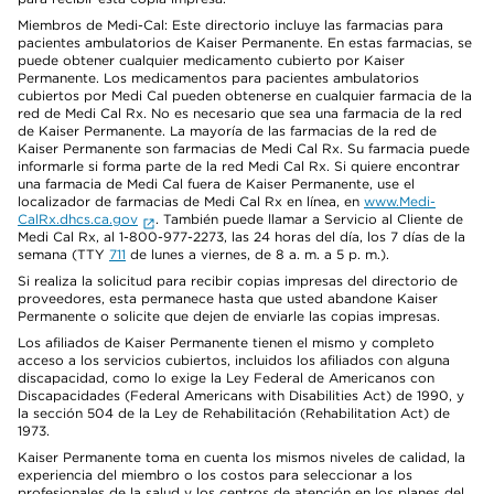
Miembros de Medi-Cal: Este directorio incluye las farmacias para
pacientes ambulatorios de Kaiser Permanente. En estas farmacias, se
puede obtener cualquier medicamento cubierto por Kaiser
Permanente. Los medicamentos para pacientes ambulatorios
cubiertos por Medi Cal pueden obtenerse en cualquier farmacia de la
red de Medi Cal Rx. No es necesario que sea una farmacia de la red
de Kaiser Permanente. La mayoría de las farmacias de la red de
Kaiser Permanente son farmacias de Medi Cal Rx. Su farmacia puede
informarle si forma parte de la red Medi Cal Rx. Si quiere encontrar
una farmacia de Medi Cal fuera de Kaiser Permanente, use el
localizador de farmacias de Medi Cal Rx en línea, en
www.Medi-
CalRx.dhcs.ca.gov
. También puede llamar a Servicio al Cliente de
Medi Cal Rx, al 1-800-977-2273, las 24 horas del día, los 7 días de la
semana (TTY
711
de lunes a viernes, de 8 a. m. a 5 p. m.).
Si realiza la solicitud para recibir copias impresas del directorio de
proveedores, esta permanece hasta que usted abandone Kaiser
Permanente o solicite que dejen de enviarle las copias impresas.
Los afiliados de Kaiser Permanente tienen el mismo y completo
acceso a los servicios cubiertos, incluidos los afiliados con alguna
discapacidad, como lo exige la Ley Federal de Americanos con
Discapacidades (Federal Americans with Disabilities Act) de 1990, y
la sección 504 de la Ley de Rehabilitación (Rehabilitation Act) de
1973.
Kaiser Permanente toma en cuenta los mismos niveles de calidad, la
experiencia del miembro o los costos para seleccionar a los
profesionales de la salud y los centros de atención en los planes del