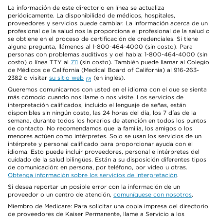
La información de este directorio en línea se actualiza
periódicamente. La disponibilidad de médicos, hospitales,
proveedores y servicios puede cambiar. La información acerca de un
profesional de la salud nos la proporciona el profesional de la salud o
se obtiene en el proceso de certificación de credenciales. Si tiene
alguna pregunta, llámenos al 1-800-464-4000 (sin costo). Para
personas con problemas auditivos y del habla: 1-800-464-4000 (sin
costo) o línea TTY al
711
(sin costo). También puede llamar al Colegio
de Médicos de California (Medical Board of California) al 916-263-
2382 o visitar
su sitio web
(en inglés).
Queremos comunicarnos con usted en el idioma con el que se sienta
más cómodo cuando nos llame o nos visite. Los servicios de
interpretación calificados, incluido el lenguaje de señas, están
disponibles sin ningún costo, las 24 horas del día, los 7 días de la
semana, durante todos los horarios de atención en todos los puntos
de contacto. No recomendamos que la familia, los amigos o los
menores actúen como intérpretes. Solo se usan los servicios de un
intérprete y personal calificado para proporcionar ayuda con el
idioma. Esto puede incluir proveedores, personal e intérpretes del
cuidado de la salud bilingües. Están a su disposición diferentes tipos
de comunicación: en persona, por teléfono, por video u otras.
Obtenga información sobre los servicios de interpretación
.
Si desea reportar un posible error con la información de un
proveedor o un centro de atención,
comuníquese con nosotros
.
Miembro de Medicare: Para solicitar una copia impresa del directorio
de proveedores de Kaiser Permanente, llame a Servicio a los