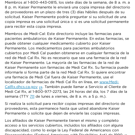
Miembros al 1-800-443-0815, los siete días de la semana, de 8 a. m. a
8 p. m. Kaiser Permanente le enviará una copia impresa del directorio
de proveedores en un plazo de tres (3) días hábiles después de su
solicitud. Kaiser Permanente podría preguntar si su solicitud de una
copia impresa es una solicitud única o si es una solicitud permanente
para recibir esta copia impresa.
Miembros de Medi-Cal: Este directorio incluye las farmacias para
pacientes ambulatorios de Kaiser Permanente. En estas farmacias, se
puede obtener cualquier medicamento cubierto por Kaiser
Permanente. Los medicamentos para pacientes ambulatorios
cubiertos por Medi Cal pueden obtenerse en cualquier farmacia de la
red de Medi Cal Rx. No es necesario que sea una farmacia de la red
de Kaiser Permanente. La mayoría de las farmacias de la red de
Kaiser Permanente son farmacias de Medi Cal Rx. Su farmacia puede
informarle si forma parte de la red Medi Cal Rx. Si quiere encontrar
una farmacia de Medi Cal fuera de Kaiser Permanente, use el
localizador de farmacias de Medi Cal Rx en línea, en
www.Medi-
CalRx.dhcs.ca.gov
. También puede llamar a Servicio al Cliente de
Medi Cal Rx, al 1-800-977-2273, las 24 horas del día, los 7 días de la
semana (TTY
711
de lunes a viernes, de 8 a. m. a 5 p. m.).
Si realiza la solicitud para recibir copias impresas del directorio de
proveedores, esta permanece hasta que usted abandone Kaiser
Permanente o solicite que dejen de enviarle las copias impresas.
Los afiliados de Kaiser Permanente tienen el mismo y completo
acceso a los servicios cubiertos, incluidos los afiliados con alguna
discapacidad, como lo exige la Ley Federal de Americanos con
Discapacidades (Federal Americans with Disabilities Act) de 1990, y