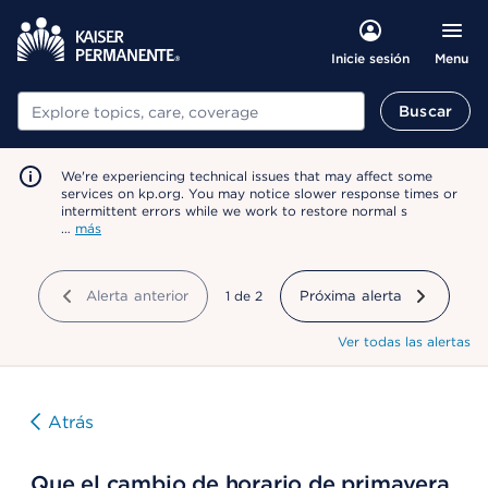
Menu
Inicie sesión
Buscar
Buscar
We're experiencing technical issues that may affect some
services on kp.org. You may notice slower response times or
intermittent errors while we work to restore normal s
…
más
Alerta anterior
mostrando
1
de
2
Próxima alerta
Ver todas las alertas
Atrás
Que el cambio de horario de primavera