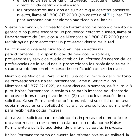
el horario de atención de un proveedor, busque en nuestro
directorio de centros de atención
los proveedores incluidos en su plan o que aceptan pacientes
nuevos, llame al 1-800-813-2000 (sin costo) o al
711
(línea TTY
para personas con problemas auditivos o del habla)
Si está buscando un proveedor de tratamiento de reconocimiento de
género y no puede encontrar un proveedor cercano a usted, llame al
Departamento de Servicios a los Miembros al 1-800-813-2000 para
recibir ayuda para encontrar un proveedor dentro de la red.
La información de este directorio en línea se actualiza
periódicamente. La disponibilidad de médicos, hospitales,
proveedores y servicios puede cambiar. La información acerca de los
profesionales de la salud nos la proporcionan los profesionales de la
salud o se obtiene en el proceso de certificación de credenciales.
Miembro de Medicare: Para solicitar una copia impresa del directorio
de proveedores de Kaiser Permanente, llame a Servicio a los
Miembros al 1-877-221-8221, los siete días de la semana, de 8 a. m. a 8
p. m. Kaiser Permanente le enviará una copia impresa del directorio
de proveedores en un plazo de tres (3) días hábiles después de su
solicitud. Kaiser Permanente podría preguntar si su solicitud de una
copia impresa es una solicitud única o si es una solicitud permanente
para recibir esta copia impresa.
Si realiza la solicitud para recibir copias impresas del directorio de
proveedores, esta permanece hasta que usted abandone Kaiser
Permanente o solicite que dejen de enviarle las copias impresas.
Kaiser Permanente toma en cuenta los mismos niveles de calidad, la