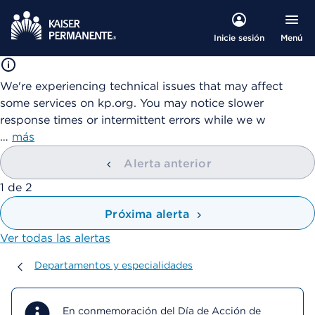
Menú
Inicie sesión
We're experiencing technical issues that may affect
some services on kp.org. You may notice slower
response times or intermittent errors while we w
…
más
Alerta anterior
mostrando
1
de
2
Próxima alerta
Ver todas las alertas
Departamentos y especialidades
Departamentos y especialidades
En conmemoración del Día de Acción de