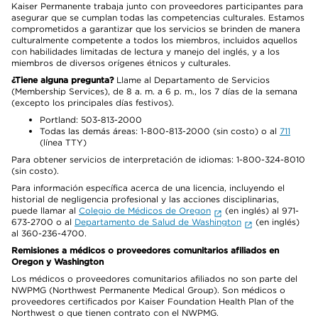
Kaiser Permanente trabaja junto con proveedores participantes para
asegurar que se cumplan todas las competencias culturales. Estamos
comprometidos a garantizar que los servicios se brinden de manera
culturalmente competente a todos los miembros, incluidos aquellos
con habilidades limitadas de lectura y manejo del inglés, y a los
miembros de diversos orígenes étnicos y culturales.
¿Tiene alguna pregunta?
Llame al Departamento de Servicios
(Membership Services), de 8 a. m. a 6 p. m., los 7 días de la semana
(excepto los principales días festivos).
Portland: 503-813-2000
Todas las demás áreas: 1-800-813-2000 (sin costo) o al
711
(línea TTY)
Para obtener servicios de interpretación de idiomas: 1-800-324-8010
(sin costo).
Para información específica acerca de una licencia, incluyendo el
historial de negligencia profesional y las acciones disciplinarias,
puede llamar al
Colegio de Médicos de Oregon
(en inglés) al 971-
673-2700 o al
Departamento de Salud de Washington
(en inglés)
al 360-236-4700.
Remisiones a médicos o proveedores comunitarios afiliados en
Oregon y Washington
Los médicos o proveedores comunitarios afiliados no son parte del
NWPMG (Northwest Permanente Medical Group). Son médicos o
proveedores certificados por Kaiser Foundation Health Plan of the
Northwest o que tienen contrato con el NWPMG.